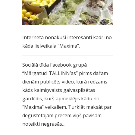
Internetā nonākuši interesanti kadri no
kāda lielveikala “Maxima”.
Sociālā tīkla Facebook grupā
“Märgatud: TALLINN’as” pirms dažām
dienām publicēts video, kurā redzams
kāds kaimiņvalsts galvaspilsētas
gardēdis, kurš apmeklējis kādu no
“Maxima” veikaliem. Turklāt maksāt par
degustētajām precēm viņš pavisam
noteikti negrasās…