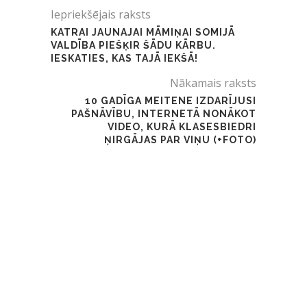
Iepriekšējais raksts
KATRAI JAUNAJAI MĀMIŅAI SOMIJĀ
VALDĪBA PIEŠĶIR ŠĀDU KĀRBU.
IESKATIES, KAS TAJĀ IEKŠĀ!
Nākamais raksts
10 GADĪGA MEITENE IZDARĪJUSI
PAŠNĀVĪBU, INTERNETĀ NONĀKOT
VIDEO, KURĀ KLASESBIEDRI
ŅIRGĀJAS PAR VIŅU (+FOTO)