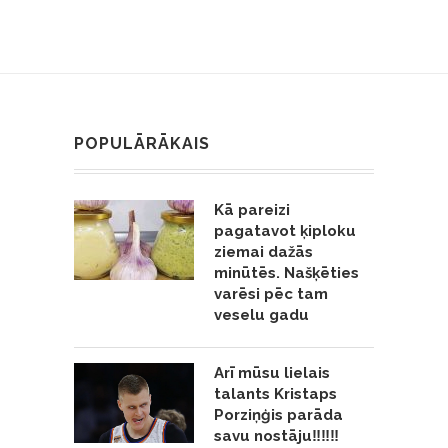
POPULĀRĀKAIS
Kā pareizi
pagatavot ķiploku
ziemai dažās
minūtēs. Našķēties
varēsi pēc tam
veselu gadu
Arī mūsu lielais
talants Kristaps
Porziņģis parāda
savu nostāju‼️‼️‼️