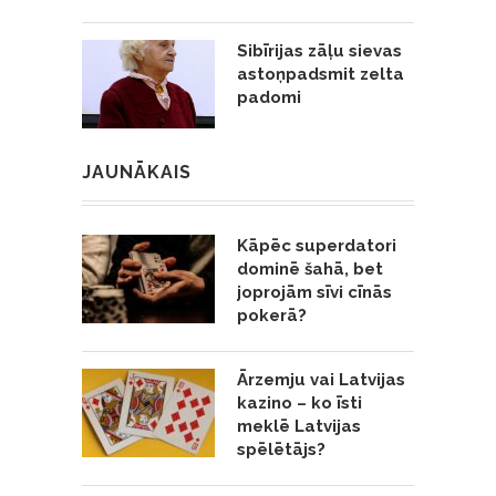
Sibīrijas zāļu sievas
astoņpadsmit zelta
padomi
JAUNĀKAIS
Kāpēc superdatori
dominē šahā, bet
joprojām sīvi cīnās
pokerā?
Ārzemju vai Latvijas
kazino – ko īsti
meklē Latvijas
spēlētājs?