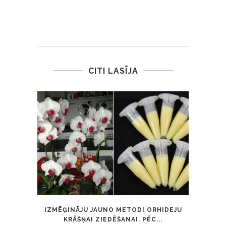
CITI LASĪJA
IZMĒĢINĀJU JAUNO METODI ORHIDEJU
ANTI
KRĀŠŅAI ZIEDĒŠANAI. PĒC...