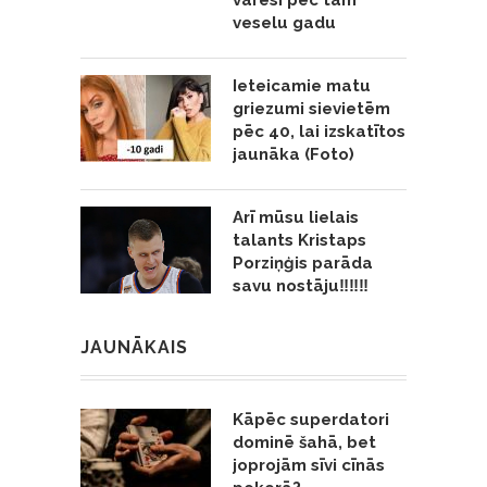
varēsi pēc tam
veselu gadu
Ieteicamie matu
griezumi sievietēm
pēc 40, lai izskatītos
jaunāka (Foto)
Arī mūsu lielais
talants Kristaps
Porziņģis parāda
savu nostāju‼️‼️‼️
JAUNĀKAIS
Kāpēc superdatori
dominē šahā, bet
joprojām sīvi cīnās