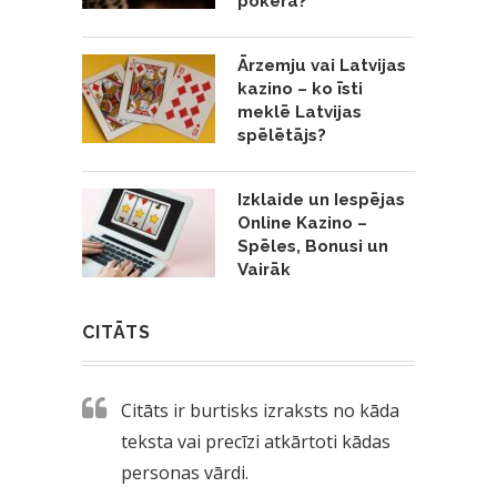
pokerā?
Ārzemju vai Latvijas
kazino – ko īsti
meklē Latvijas
spēlētājs?
Izklaide un Iespējas
Online Kazino –
Spēles, Bonusi un
Vairāk
CITĀTS
Citāts ir burtisks izraksts no kāda
teksta vai precīzi atkārtoti kādas
personas vārdi.