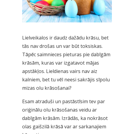
Lielveikalos ir daudz dažādu krāsu, bet
tās nav drošas un var būt toksiskas.
Tāpēc saimnieces pieturas pie dabīgām
krāsām, kuras var izgatavot mājas
apstākļos. Lieldienas vairs nav aiz
kalniem, bet tu vēl neesi sakrājis sīpolu
mizas olu krāsošanai?
Esam atraduši un pastāstīsim tev par
oriģinālu olu krāsošanas veidu ar
dabīgām krāsām. Izrādās, ka nokrāsot
olas gaišzilā krāsā var ar sarkanajiem