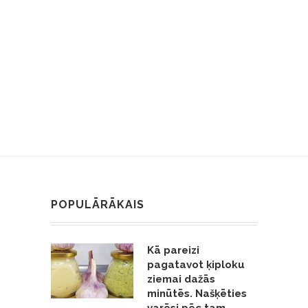
POPULĀRĀKAIS
Kā pareizi
pagatavot ķiploku
ziemai dažās
minūtēs. Našķēties