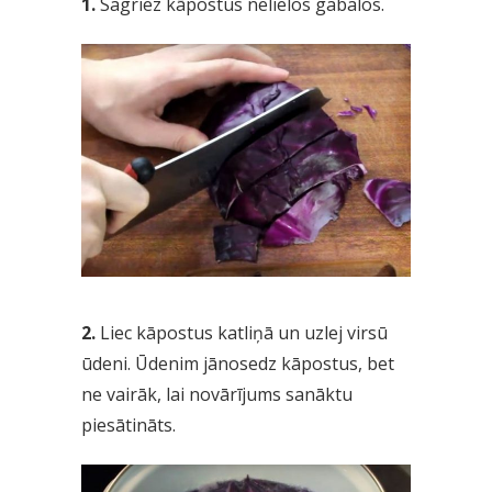
1.
Sagriez kāpostus nelielos gabalos.
2.
Liec kāpostus katliņā un uzlej virsū
ūdeni. Ūdenim jānosedz kāpostus, bet
ne vairāk, lai novārījums sanāktu
piesātināts.