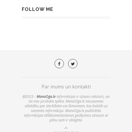
FOLLOW ME
Par mums un kontakti
@2023 -
ManaOga.lv
Informācijai ir izziņas raksturs, un
tai nav juridiska spēka. ManaOga.lv neuzņemas
atbildību par darbībām vai lēmumiem, kas balstīti uz
saņemto informāciju. ManaOga.lv publicētās
informācijas tālākizmantošanas gadījumos atsauce ar
pilnu saiti ir obligāta.