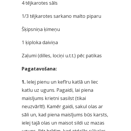
4 tējkarotes sāls
1/3 tējkarotes sarkano malto piparu
Šķipsniņa ķimeņu
1 ķiploka daiviņa
Zaļumi (dilles, lociņi u.t.t.) pēc patikas
Pagatavošana:
1.
Ielej pienu un kefīru katlā un liec
katlu uz uguns. Pagaidi, lai piena
maisījums krietni sasilst (tikai
neuzvārīt!). Kamēr gaidi, sakul olas ar
sāli un, kad piena maisījums būs karsts,
ielej tajā olas un maisot sildi uz mazas
uguns, līdz brīdim, kad atdalās sūkalas.