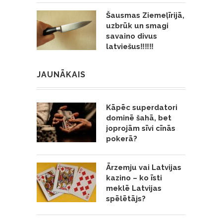
Šausmas Ziemeļīrijā,
uzbrūk un smagi
savaino divus
latviešus‼️‼️‼️
JAUNĀKAIS
Kāpēc superdatori
dominē šahā, bet
joprojām sīvi cīnās
pokerā?
Ārzemju vai Latvijas
kazino – ko īsti
meklē Latvijas
spēlētājs?