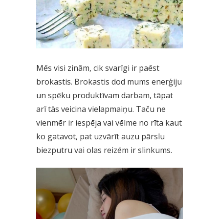
Mēs visi zinām, cik svarīgi ir paēst
brokastis. Brokastis dod mums enerģiju
un spēku produktīvam darbam, tāpat
arī tās veicina vielapmaiņu. Taču ne
vienmēr ir iespēja vai vēlme no rīta kaut
ko gatavot, pat uzvārīt auzu pārslu
biezputru vai olas reizēm ir slinkums.