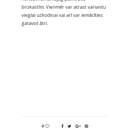
brokastīm. Vienmēr var atrast variantu
vieglai uzkodiņai vai arī var iemācīties
gatavot ātri.
0