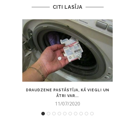
CITI LASĪJA
DRAUDZENE PASTĀSTĪJA, KĀ VIEGLI UN
K
ĀTRI VAR...
NE
11/07/2020