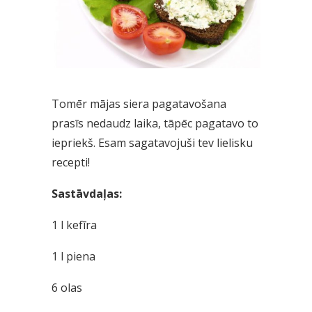
Tomēr mājas siera pagatavošana
prasīs nedaudz laika, tāpēc pagatavo to
iepriekš. Esam sagatavojuši tev lielisku
recepti!
Sastāvdaļas:
1 l kefīra
1 l piena
6 olas