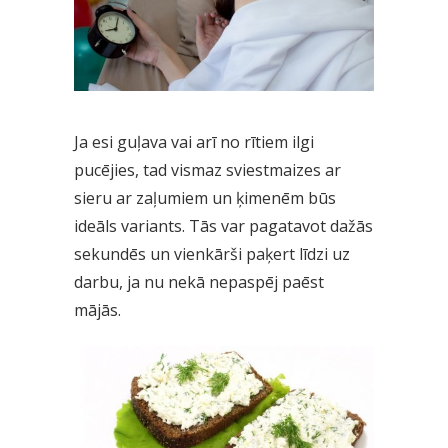
Ja esi guļava vai arī no rītiem ilgi
pucējies, tad vismaz sviestmaizes ar
sieru ar zaļumiem un ķimenēm būs
ideāls variants. Tās var pagatavot dažās
sekundēs un vienkārši paķert līdzi uz
darbu, ja nu nekā nepaspēj paēst
mājās.