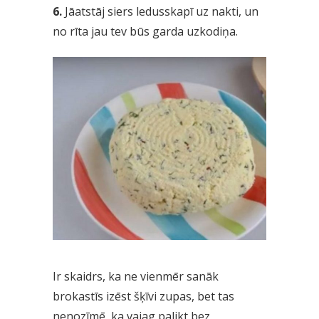
6.
Jāatstāj siers ledusskapī uz nakti, un
no rīta jau tev būs garda uzkodiņa.
Ir skaidrs, ka ne vienmēr sanāk
brokastīs izēst šķīvi zupas, bet tas
nenozīmē, ka vajag palikt bez