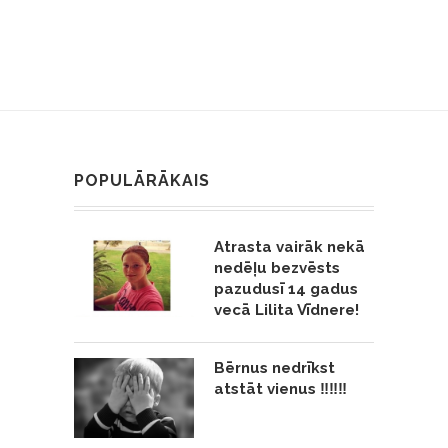
POPULĀRĀKAIS
Atrasta vairāk nekā
nedēļu bezvēsts
pazudusī 14 gadus
vecā Lilita Vīdnere!
Bērnus nedrīkst
atstāt vienus ‼️‼️‼️