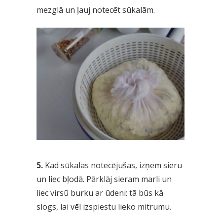
mezglā un ļauj notecēt sūkalām.
5.
Kad sūkalas notecējušas, izņem sieru
un liec bļodā. Pārklāj sieram marli un
liec virsū burku ar ūdeni: tā būs kā
slogs, lai vēl izspiestu lieko mitrumu.