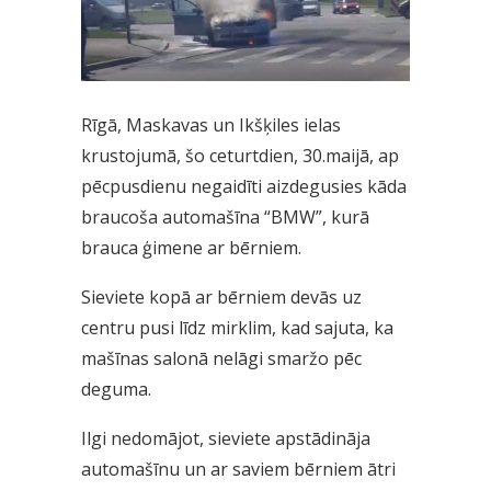
Rīgā, Maskavas un Ikšķiles ielas
krustojumā, šo ceturtdien, 30.maijā, ap
pēcpusdienu negaidīti aizdegusies kāda
braucoša automašīna “BMW”, kurā
brauca ģimene ar bērniem.
Sieviete kopā ar bērniem devās uz
centru pusi līdz mirklim, kad sajuta, ka
mašīnas salonā nelāgi smaržo pēc
deguma.
Ilgi nedomājot, sieviete apstādināja
automašīnu un ar saviem bērniem ātri