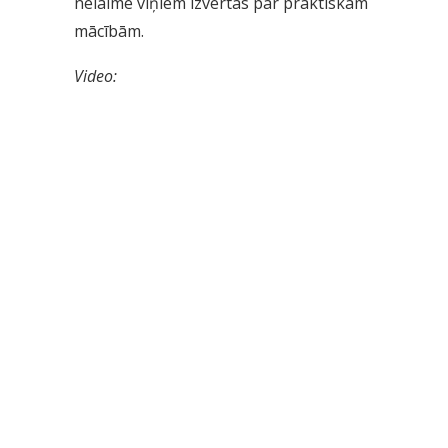
nelaime viņiem izvērtās par praktiskām
mācībām.
Video: