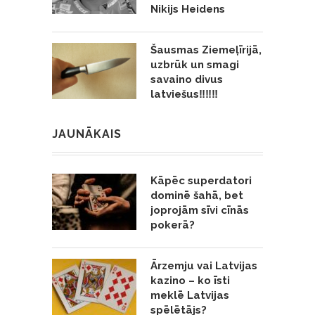
Nikijs Heidens
Šausmas Ziemeļīrijā,
uzbrūk un smagi
savaino divus
latviešus‼️‼️‼️
JAUNĀKAIS
Kāpēc superdatori
dominē šahā, bet
joprojām sīvi cīnās
pokerā?
Ārzemju vai Latvijas
kazino – ko īsti
meklē Latvijas
spēlētājs?