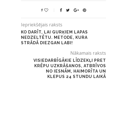
1
Iepriekšējais raksts
KO DARĪT, LAI GURĶIEM LAPAS
NEDZELTĒTU. METODE, KURA
STRĀDĀ DIEZGAN LABI!
Nākamais raksts
VISIEDARBĪGĀKIE LĪDZEKĻI PRET
KRĒPU UZKRĀŠANOS, ATBRĪVOS
NO IESNĀM, HAIMORĪTA UN
KLEPUS 24 STUNDU LAIKĀ