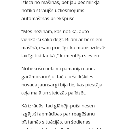
izleca no mašīnas, bet jau pēc mirkļa
notika straujšs uzliesmojums
automašīnas priekšpusē.
“Mēs nezinām, kas notika, auto
vienkārši sāka degt. Bijām ar bērniem
mašīnā, esam priecīgi, ka mums izdevās
laicīgi tikt laukā ,” komentēja sieviete.
Notiekošo nelaimi pamanīja daudz
garāmbraucēju, taču tieši Ikšķiles
novada jaunsargi bija tie, kas piestāja
ceļa malā un steidzās palīdzēt.
Kā izrādās, tad glābēji-puiši nesen
izgājuši apmācības par reaģēšanu
bīstamās situācijās, un šodienas