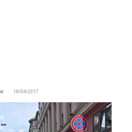
ODA – DAŽĀDI SIGNĀLI UN...
ga
18/04/2017