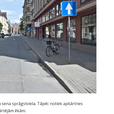
ta sena sprāgstviela. Tāpēc notiek apkārtnes
ārtējām ēkām.