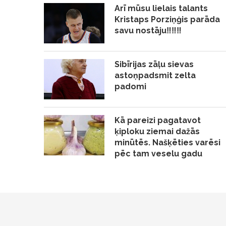
Arī mūsu lielais talants
Kristaps Porziņģis parāda
savu nostāju‼️‼️‼️
Sibīrijas zāļu sievas
astoņpadsmit zelta
padomi
Kā pareizi pagatavot
ķiploku ziemai dažās
minūtēs. Našķēties varēsi
pēc tam veselu gadu