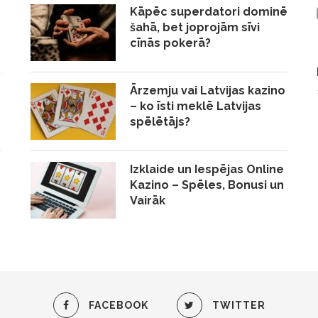
Kāpēc superdatori dominē
šahā, bet joprojām sīvi
cīnās pokerā?
Ārzemju vai Latvijas kazino
– ko īsti meklē Latvijas
spēlētājs?
Izklaide un Iespējas Online
Kazino – Spēles, Bonusi un
Vairāk
FACEBOOK
TWITTER