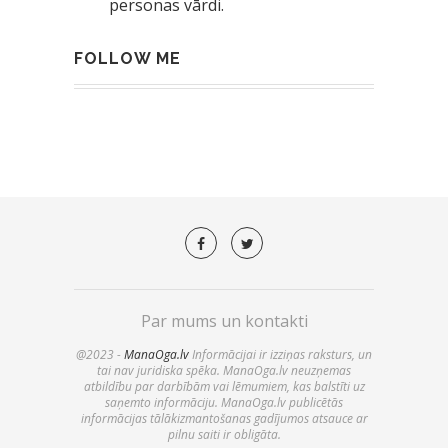
personas vārdi.
FOLLOW ME
Par mums un kontakti
@2023 -
ManaOga.lv
Informācijai ir izziņas raksturs, un
tai nav juridiska spēka. ManaOga.lv neuzņemas
atbildību par darbībām vai lēmumiem, kas balstīti uz
saņemto informāciju. ManaOga.lv publicētās
informācijas tālākizmantošanas gadījumos atsauce ar
pilnu saiti ir obligāta.