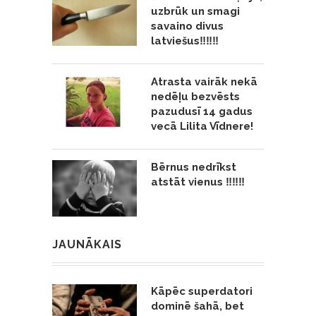
uzbrūk un smagi
savaino divus
latviešus‼️‼️‼️
Atrasta vairāk nekā
nedēļu bezvēsts
pazudusī 14 gadus
vecā Lilita Vīdnere!
Bērnus nedrīkst
atstāt vienus ‼️‼️‼️
JAUNĀKAIS
Kāpēc superdatori
dominē šahā, bet