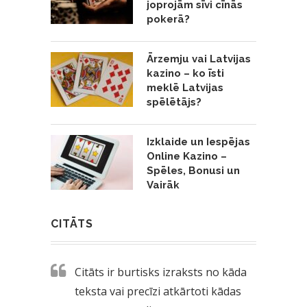
joprojām sīvi cīnās
pokerā?
Ārzemju vai Latvijas
kazino – ko īsti
meklē Latvijas
spēlētājs?
Izklaide un Iespējas
Online Kazino –
Spēles, Bonusi un
Vairāk
CITĀTS
Citāts ir burtisks izraksts no kāda
teksta vai precīzi atkārtoti kādas