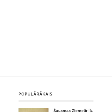
POPULĀRĀKAIS
Šausmas Ziemeļīrijā,