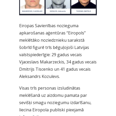
Eiropas Savienības nozieguma
apkarošanas aģentūras “Eiropols”
meklētāko noziedznieku sarakstā
šobrīd figurē trīs bēguļojoši Latvijas
valstspiederīgie: 29 gadus vecais
Vjaceslavs Makarzeckis, 34 gadus vecais
Dmitrijs Tiscenko un 41 gadus vecais
Aleksandrs Kozulevs.
Visas trīs personas izsludinātas
meklēšanā uz aizdomu pamata par
sevišķi smagu noziegumu izdarīšanu,
liecina Eiropola publiski pieejamā