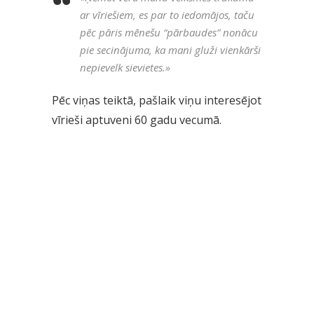
ar vīriešiem, es par to iedomājos, taču
pēc pāris mēnešu “pārbaudes” nonācu
pie secinājuma, ka mani gluži vienkārši
nepievelk sievietes.
»
Pēc viņas teiktā, pašlaik viņu interesējot
vīrieši aptuveni 60 gadu vecumā.