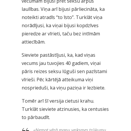
vecumam bijusi pret seksu ārpus
laulības. Viņa arī bijusi pārliecināta, ka
noteikti atradīs “to īsto”. Turklāt viņa
norādījusi, ka viņai bijusi kopdzīves
pieredze ar vīrieti, taču bez intīmām
attiecībām.
Sieviete pastāstījusi, ka, kad viņas
vecums jau tuvojies 40 gadiem, viņai
pāris reizes seksu lūguši sen pazīstami
vīrieši. Pēc kārtējā atteikuma viņi
nosprieduši, ka viņu paziņa ir lezbiete.
Tomēr arī šī versija cietusi krahu.
Turklāt sieviete atzinusies, ka centusies
to pārbaudīt.
«
Ņemot vērā manu veiksmes trūkumu