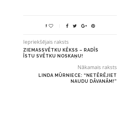
1
Iepriekšējais raksts
ZIEMASSVĒTKU KĒKSS – RADĪS
ĪSTU SVĒTKU NOSKAŅU!
Nākamais raksts
LINDA MŪRNIECE: “NETĒRĒJIET
NAUDU DĀVANĀM!”