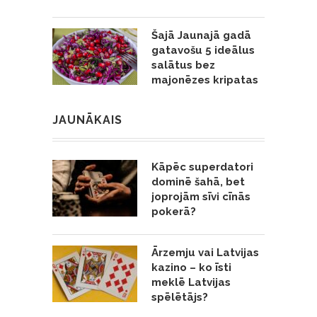
Šajā Jaunajā gadā
gatavošu 5 ideālus
salātus bez
majonēzes kripatas
JAUNĀKAIS
Kāpēc superdatori
dominē šahā, bet
joprojām sīvi cīnās
pokerā?
Ārzemju vai Latvijas
kazino – ko īsti
meklē Latvijas
spēlētājs?