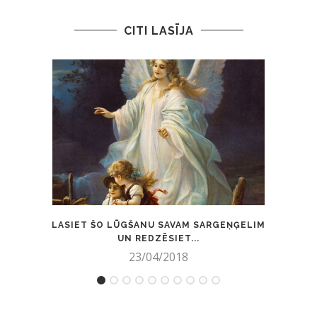
CITI LASĪJA
LASIET ŠO LŪGŠANU SAVAM SARGEŅĢELIM
VĪRIE
UN REDZĒSIET...
23/04/2018