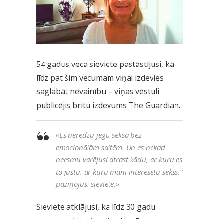
54 gadus veca sieviete pastāstījusi, kā
līdz pat šim vecumam viņai izdevies
saglabāt nevainību – viņas vēstuli
publicējis britu izdevums The Guardian.
«
Es neredzu jēgu seksā bez
emocionālām saitēm. Un es nekad
neesmu varējusi atrast kādu, ar kuru es
to justu, ar kuru mani interesētu sekss,”
paziņojusi sieviete.
»
Sieviete atklājusi, ka līdz 30 gadu