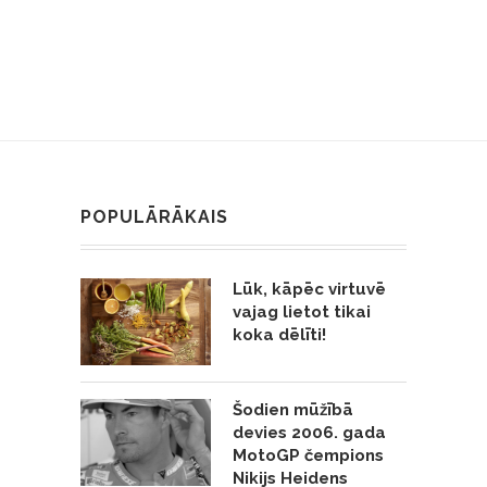
POPULĀRĀKAIS
Lūk, kāpēc virtuvē
vajag lietot tikai
koka dēlīti!
Šodien mūžībā
devies 2006. gada
MotoGP čempions
Nikijs Heidens