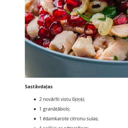
Sastāvdaļas
2 novārīti vistu šķiņķi;
1 granātābols;
1 ēdamkarote citronu sulas;