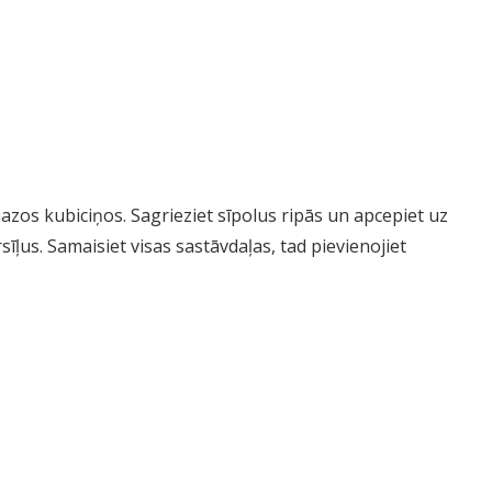
mazos kubiciņos. Sagrieziet sīpolus ripās un apcepiet uz
īļus. Samaisiet visas sastāvdaļas, tad pievienojiet