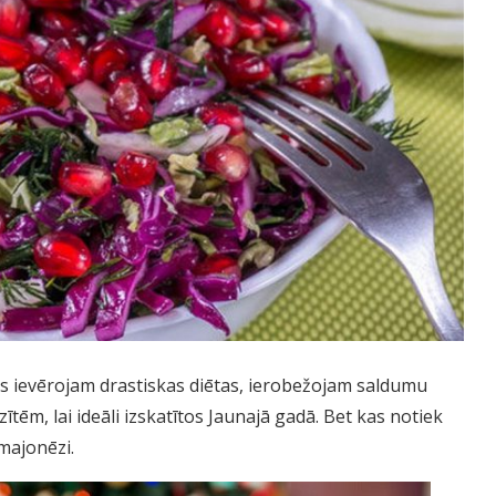
mēs ievērojam drastiskas diētas, ierobežojam saldumu
ēm, lai ideāli izskatītos Jaunajā gadā. Bet kas notiek
majonēzi.