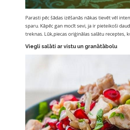
Parasti pēc šādas izēšanās nākas tievēt vēl inte
sparu. Kāpēc gan mocīt sevi, ja ir pieteikoši da
treknas. Lūk,piecas oriģinālas salātu receptes, k
Viegli salāti ar vistu un granātābolu