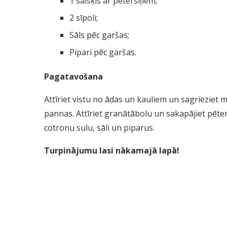
1 saišķis ar pētersīļiem;
2 sīpoli;
Sāls pēc garšas;
Pipari pēc garšas.
Pagatavošana
Attīriet vistu no ādas un kauliem un sagrieziet 
pannas. Attīriet granātābolu un sakapājiet pēters
cotronu sulu, sāli un piparus.
Turpinājumu lasi nākamajā lapā!