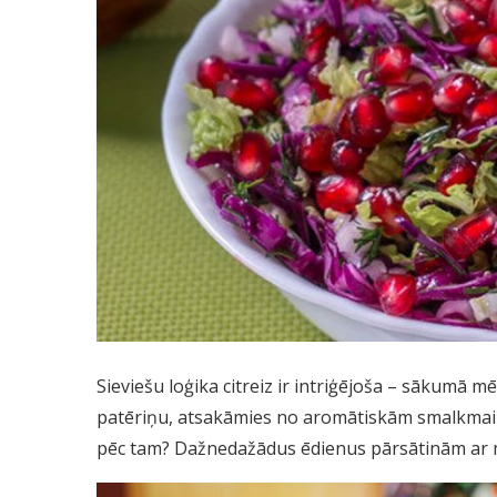
Sieviešu loģika citreiz ir intriģējoša – sākumā 
patēriņu, atsakāmies no aromātiskām smalkmaizīt
pēc tam? Dažnedažādus ēdienus pārsātinām ar 