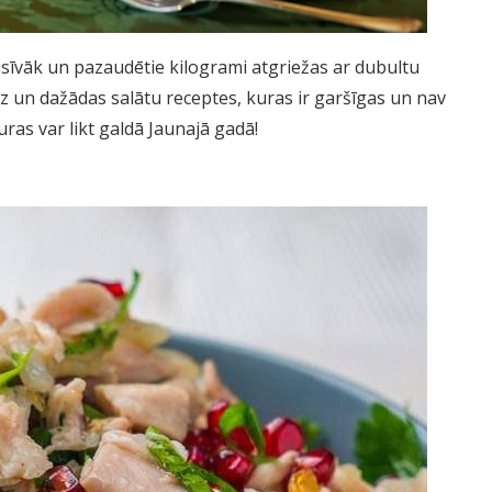
nsīvāk un pazaudētie kilogrami atgriežas ar dubultu
udz un dažādas salātu receptes, kuras ir garšīgas un nav
uras var likt galdā Jaunajā gadā!