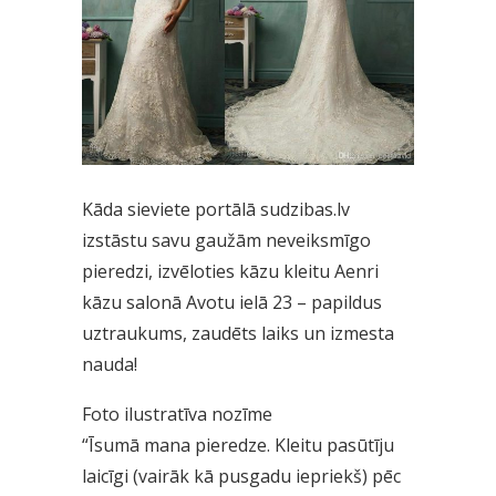
Kāda sieviete portālā sudzibas.lv
izstāstu savu gaužām neveiksmīgo
pieredzi, izvēloties kāzu kleitu Aenri
kāzu salonā Avotu ielā 23 – papildus
uztraukums, zaudēts laiks un izmesta
nauda!
Foto ilustratīva nozīme
“Īsumā mana pieredze. Kleitu pasūtīju
laicīgi (vairāk kā pusgadu iepriekš) pēc