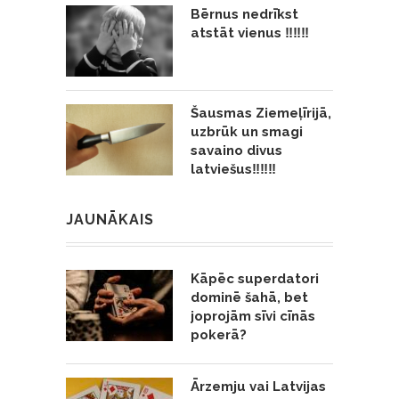
Bērnus nedrīkst
atstāt vienus ‼️‼️‼️
Šausmas Ziemeļīrijā,
uzbrūk un smagi
savaino divus
latviešus‼️‼️‼️
JAUNĀKAIS
Kāpēc superdatori
dominē šahā, bet
joprojām sīvi cīnās
pokerā?
Ārzemju vai Latvijas