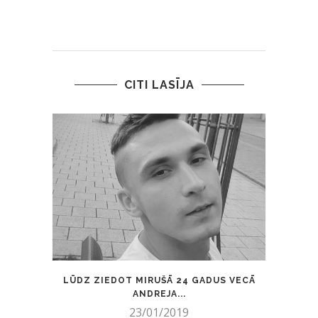
CITI LASĪJA
LŪDZ ZIEDOT MIRUŠĀ 24 GADUS VECĀ
“GAIS
ANDREJA...
I
23/01/2019