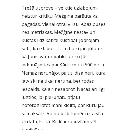
Trešā uzprove – veiktie uzlabojumi
neiztur kritiku. Mežģīne pāršūta kā
pagadās, vienai otrai virsū. Abas puses
nesimetriskas. Mežģīne nestāv un
kustās līdz katrai kustībai. Joprojām
sola, ka izlabos. Taču balsī jau jūtams –
kā Jums var nepatikt un ko Jūs
iedomājieties par šādu cenu (500 eiro).
Nemaz nerunājot pa t.s. dizaineri, kura
latviski ne tikai nerunā, bet rodas
iespaids, ka arī nesaprot. Nācās arī ilgi
lūgties, lai pierunātu atļaut
nofotografēt mani kleitā, par kuru jau
samaksāts. Vienu bildi tomēr uztaisīja.
Un labi, ka tā. Bildē ieraudzījām vēl
nepilnības.