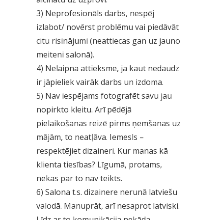
3) Neprofesionāls darbs, nespēj
izlabot/ novērst problēmu vai piedāvāt
citu risinājumi (neattiecas gan uz jauno
meiteni salonā).
4) Nelaipna attieksme, ja kaut nedaudz
ir jāpieliek vairāk darbs un izdoma.
5) Nav iespējams fotografēt savu jau
nopirkto kleitu. Arī pēdējā
pielaikošanas reizē pirms ņemšanas uz
mājām, to neatļāva. Iemesls –
respektējiet dizaineri. Kur manas kā
klienta tiesības? Līgumā, protams,
nekas par to nav teikts.
6) Salona t.s. dizainere nerunā latviešu
valodā. Manuprāt, arī nesaprot latviski.
Līdz ar to komunikācija nekāda.