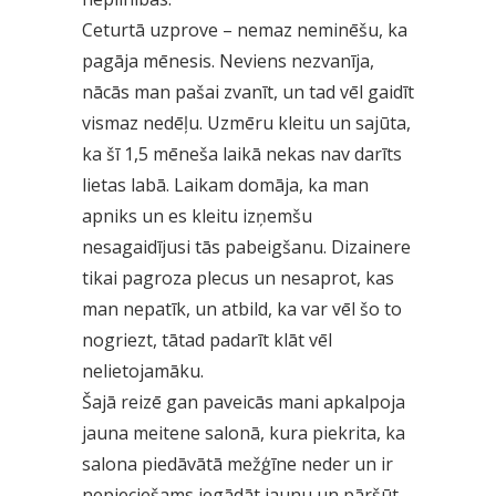
Ceturtā uzprove – nemaz neminēšu, ka
pagāja mēnesis. Neviens nezvanīja,
nācās man pašai zvanīt, un tad vēl gaidīt
vismaz nedēļu. Uzmēru kleitu un sajūta,
ka šī 1,5 mēneša laikā nekas nav darīts
lietas labā. Laikam domāja, ka man
apniks un es kleitu izņemšu
nesagaidījusi tās pabeigšanu. Dizainere
tikai pagroza plecus un nesaprot, kas
man nepatīk, un atbild, ka var vēl šo to
nogriezt, tātad padarīt klāt vēl
nelietojamāku.
Šajā reizē gan paveicās mani apkalpoja
jauna meitene salonā, kura piekrita, ka
salona piedāvātā mežģīne neder un ir
nepieciešams iegādāt jaunu un pāršūt.