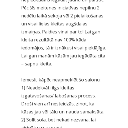
Pēc šīs meitenes iniciatīvas nepilnu 2
nedēļu laikā sekoja vēl 2 pielaikošanas
un visai lielas kleitas augšdaļas
izmaiņas. Paldies viņai par to! Lai gan
kleita rezultātā nav 100% kāda
iedomājos, tā ir iznākusi visai pieklājīga.
Lai gan manām kāzām jau iegādāta cita
– sapņu kleita.
Iemesli, kāpēc neapmeklēt šo salonu:
1) Neadekvāti ilgs kleitas
izgatavošanas/ labošanas process.
Droši vien arī nesteidzās, zinot, ka
kāzas jau vēl tālu un nauda samaksāta.
2) Solīt sola, bet nekad nezvana, lai
aicinātu uz uzprovi.