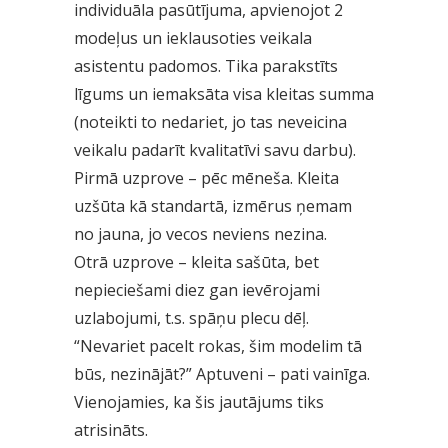
individuāla pasūtījuma, apvienojot 2
modeļus un ieklausoties veikala
asistentu padomos. Tika parakstīts
līgums un iemaksāta visa kleitas summa
(noteikti to nedariet, jo tas neveicina
veikalu padarīt kvalitatīvi savu darbu).
Pirmā uzprove – pēc mēneša. Kleita
uzšūta kā standartā, izmērus ņemam
no jauna, jo vecos neviens nezina.
Otrā uzprove – kleita sašūta, bet
nepieciešami diez gan ievērojami
uzlabojumi, t.s. spāņu plecu dēļ.
“Nevariet pacelt rokas, šim modelim tā
būs, nezinājāt?” Aptuveni – pati vainīga.
Vienojamies, ka šis jautājums tiks
atrisināts.