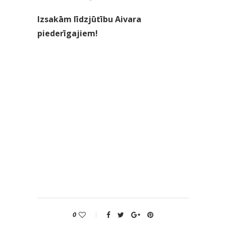
Izsakām līdzjūtību Aivara
piederīgajiem!
0