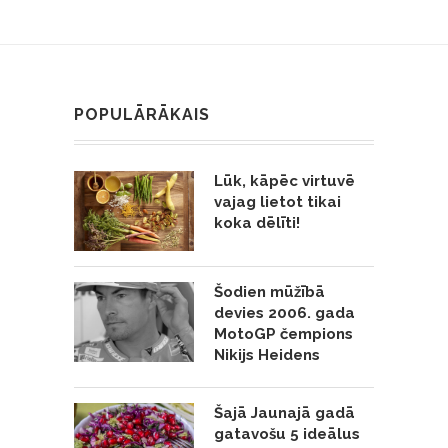
POPULĀRĀKAIS
Lūk, kāpēc virtuvē
vajag lietot tikai
koka dēlīti!
Šodien mūžībā
devies 2006. gada
MotoGP čempions
Nikijs Heidens
Šajā Jaunajā gadā
gatavošu 5 ideālus