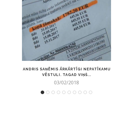
ANDRIS SAŅĒMIS ĀRKĀRTĪGI NEPATĪKAMU
SAŠUTU
VĒSTULI. TAGAD VIŅŠ...
03/02/2018