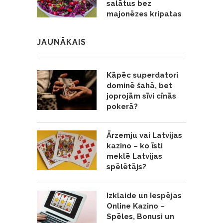
salātus bez
majonēzes kripatas
JAUNĀKAIS
Kāpēc superdatori
dominē šahā, bet
joprojām sīvi cīnās
pokerā?
Ārzemju vai Latvijas
kazino – ko īsti
meklē Latvijas
spēlētājs?
Izklaide un Iespējas
Online Kazino –
Spēles, Bonusi un