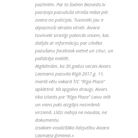
pazīmēm. Par to šodien Bezvests.lv
paziņoja pazuduša vīrieša māsa pēc
zvana no policijas. Tuvinieki jau ir
atpazinuši atrasto vīrieti. Aivara
tuvinieki sirsnīgi pateicās visiem, kas
dalījās ar informāciju par cilvēka
pazušanu facebook vietnē un citur, un
palīdzēja meklēt.
Atgādinām, ka 30 gadus vecais Aivars
Lasmanis pazuda
Rīgā 2017.g. 11.
martā vēlu vakarā T/C “Rīga Plaza”
apkārtnē. Kā apgalvo draugi, Aivars
tika izlaists pie “Rīga Plaza” Laivu ielā
un viens pats aizgājis nezināmā
virzienā. Līdzi nebija ne naudas, ne
dokumentu.
Izsakam vissdzīļāko līdzjutību Aivara
Lasmaņa ģimenei.
»