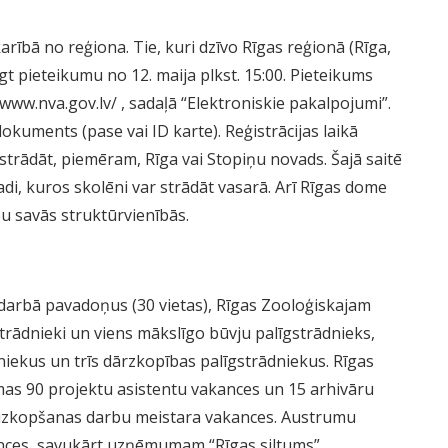
rībā no reģiona. Tie, kuri dzīvo Rīgas reģionā (Rīga,
gt pieteikumu no 12. maija plkst. 15:00. Pieteikums
/www.nva.gov.lv/
, sadaļā “Elektroniskie pakalpojumi”.
okuments (pase vai ID karte). Reģistrācijas laikā
strādāt, piemēram, Rīga vai Stopiņu novads. Šajā saitē
di, kuros skolēni var strādāt vasarā. Arī Rīgas dome
u savās struktūrvienībās.
a darbā pavadoņus (30 vietas), Rīgas Zooloģiskajam
rādnieki un viens mākslīgo būvju palīgstrādnieks,
dniekus un trīs dārzkopības palīgstrādniekus. Rīgas
as 90 projektu asistentu vakances un 15 arhivāru
 uzkopšanas darbu meistara vakances. Austrumu
kances, savukārt uzņēmumam “Rīgas siltums”