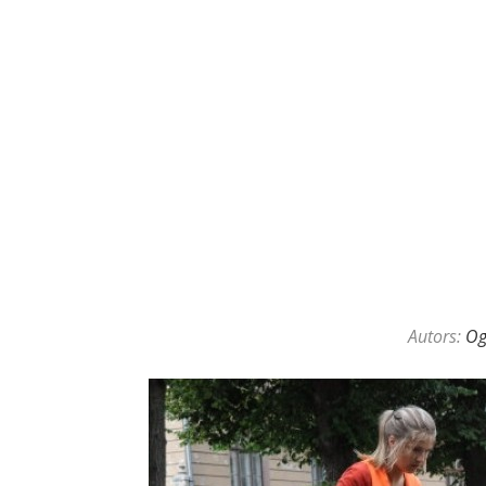
KAZINO DĪLERU APSLĒPTĀ VAL
Autors:
O