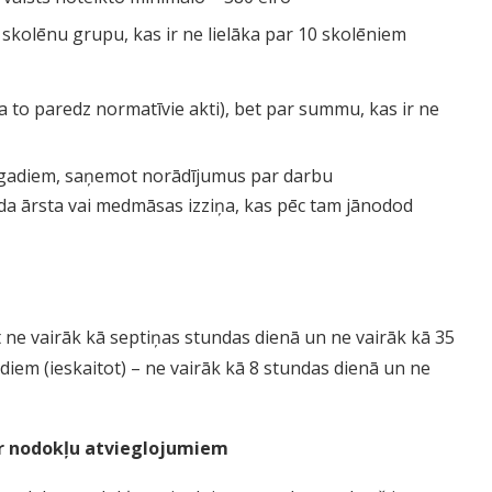
t skolēnu grupu, kas ir ne lielāka par 10 skolēniem
 to paredz normatīvie akti), bet par summu, kas ir ne
18 gadiem, saņemot norādījumus par darbu
āda ārsta vai medmāsas izziņa, kas pēc tam jānodod
 ne vairāk kā septiņas stundas dienā un ne vairāk kā 35
diem (ieskaitot) – ne vairāk kā 8 stundas dienā un ne
ar nodokļu atvieglojumiem