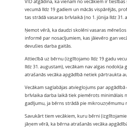
VID atgādina, ka vienam no vecākiem ir tiesības
vecumā līdz 19 gadiem un mācās vispārējās, profe
tas strādā vasaras brīvlaikā (no 1. jūnija līdz 31.
Ņemot vērā, ka daudzi skolēni vasaras mēnešos (
informē par nosacījumiem, kas jāievēro gan vec
devušies darba gaitās.
Attiecībā uz bērnu (izglītojamo līdz 19 gadu vecu
līdz 31. augustam), vecākam nav algas nodokļa 
atrašanās vecāka apgādībā netiek pārtraukta au
Vecākam saglabājas atvieglojums par apgādībā
brīvlaika darba laikā tiek piemērots minimālai
gadījumu, ja bērns strādā pie mikrouzņēmumu 
Savukārt tiem vecākiem, kuru bērni (izglītojamie 
jāņem vērā, ka bērna atrašanās vecāka apgādībā 