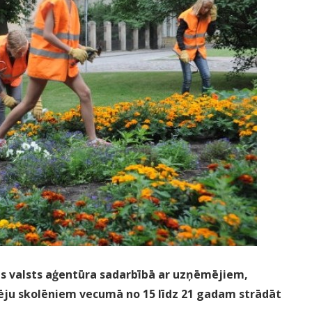
as valsts aģentūra sadarbībā ar uzņēmējiem,
pēju skolēniem vecumā no 15 līdz 21 gadam strādāt