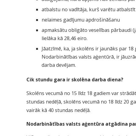
atbalstu no vadītāja, kurš varētu atbalstī
nelaimes gadījumu apdrošināšanu
apmaksātu obligāto veselības pārbaudi (ja
lielāka kā 28,46 eiro.
Jāatzīmē, ka, ja skolēns ir jaunāks par 
Nodarbinātības valsts aģentūrā, ir jāuzr
darba devējam.
Cik stundu gara ir skolēna darba diena?
Skolēns vecumā no 15 līdz 18 gadiem var strādāt
stundas nedēļā, skolēns vecumā no 18 līdz 20 ga
vairāk kā 40 stundas nedēļā.
Nodarbinātības valsts aģentūra atgādina p