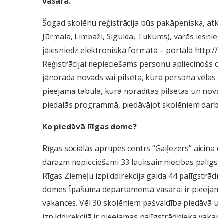
vasarā.
Šogad skolēnu reģistrācija būs pakāpeniska, atka
Jūrmala, Limbaži, Sigulda, Tukums), varēs iesnie
jāiesniedz elektroniskā formātā – portālā
http:/
Reģistrācijai nepieciešams personu apliecinošs d
jānorāda novads vai pilsēta, kurā persona vēlas 
pieejama tabula, kurā norādītas pilsētas un nova
piedalās programmā, piedāvājot skolēniem darb
Ko piedāvā Rīgas dome?
Rīgas sociālās aprūpes centrs “Gaiļezers” aicin
dārazm nepieciešami 33 lauksaimniecības palīgst
Rīgas Ziemeļu izpilddirekcija gaida 44 palīgstrā
domes Īpašuma departamentā vasarai ir pieejam
vakances. Vēl 30 skolēniem pašvaldība piedāvā
izpilddirekcijā ir pieejamas palīgstrādnieka va