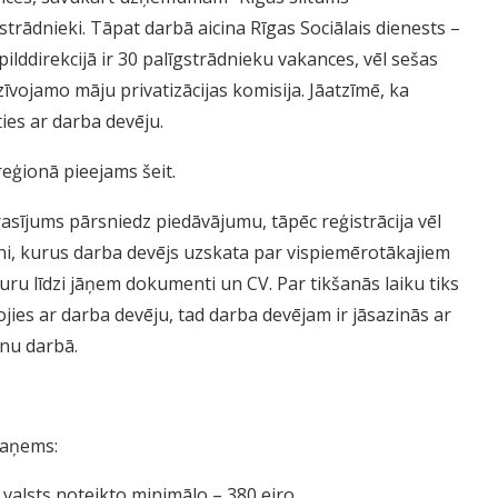
gstrādnieki. Tāpat darbā aicina Rīgas Sociālais dienests –
ddirekcijā ir 30 palīgstrādnieku vakances, vēl sešas
īvojamo māju privatizācijas komisija. Jāatzīmē, ka
ies ar darba devēju.
reģionā pieejams
šeit.
asījums pārsniedz piedāvājumu, tāpēc reģistrācija vēl
ni, kurus darba devējs uzskata par vispiemērotākajiem
 kuru līdzi jāņem dokumenti un CV. Par tikšanās laiku tiks
nojies ar darba devēju, tad darba devējam ir jāsazinās ar
nu darbā.
saņems:
valsts noteikto minimālo – 380 eiro