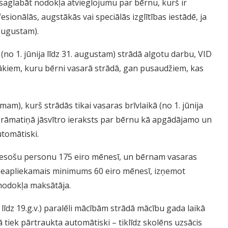
 saglabāt nodokļa atvieglojumu par bērnu, kurš ir
sionālās, augstākās vai speciālās izglītības iestādē, ja
 augustam).
no 1. jūnija līdz 31. augustam) strādā algotu darbu, VID
ākiem, kuru bērni vasarā strādā, gan pusaudžiem, kas
mam), kurš strādās tikai vasaras brīvlaikā (no 1. jūnija
grāmatiņā jāsvītro ieraksts par bērnu kā apgādājamo un
tomātiski.
 esošu personu 175 eiro mēnesī, un bērnam vasaras
s neapliekamais minimums 60 eiro mēnesī, izņemot
nodokļa maksātāja.
līdz 19.g.v.) paralēli mācībām strādā mācību gada laikā
tiek pārtraukta automātiski – tiklīdz skolēns uzsācis