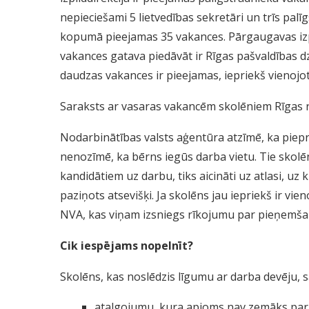
nepieciešami 5 lietvedības sekretāri un trīs palī
kopumā pieejamas 35 vakances. Pārgaugavas izpil
vakances gatava piedāvāt ir Rīgas pašvaldības dz
daudzas vakances ir pieejamas, iepriekš vienojot
Saraksts ar vasaras vakancēm skolēniem Rīgas 
Nodarbinātības valsts aģentūra atzīmē, ka piepr
nenozīmē, ka bērns iegūs darba vietu. Tie skolē
kandidātiem uz darbu, tiks aicināti uz atlasi, uz
paziņots atsevišķi. Ja skolēns jau iepriekš ir vie
NVA, kas viņam izsniegs rīkojumu par pieņemša
Cik iespējams nopelnīt?
Skolēns, kas noslēdzis līgumu ar darba devēju, 
atalgojumu, kura apjoms nav zemāks par 