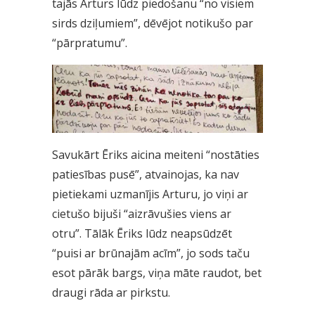
tajās Arturs lūdz piedošanu “no visiem
sirds dziļumiem”, dēvējot notikušo par
“pārpratumu”.
Savukārt Ēriks aicina meiteni “nostāties
patiesības pusē”, atvainojas, ka nav
pietiekami uzmanījis Arturu, jo viņi ar
cietušo bijuši “aizrāvušies viens ar
otru”. Tālāk Ēriks lūdz neapsūdzēt
“puisi ar brūnajām acīm”, jo sods taču
esot pārāk bargs, viņa māte raudot, bet
draugi rāda ar pirkstu.