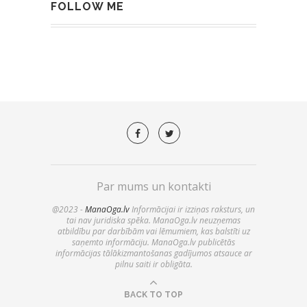
FOLLOW ME
Par mums un kontakti
@2023 -
ManaOga.lv
Informācijai ir izziņas raksturs, un
tai nav juridiska spēka. ManaOga.lv neuzņemas
atbildību par darbībām vai lēmumiem, kas balstīti uz
saņemto informāciju. ManaOga.lv publicētās
informācijas tālākizmantošanas gadījumos atsauce ar
pilnu saiti ir obligāta.
BACK TO TOP