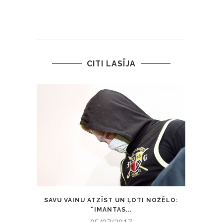
CITI LASĪJA
SAVU VAINU ATZĪST UN ĻOTI NOŽĒLO:
“MAX
“IMANTAS...