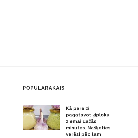
POPULĀRĀKAIS
Kā pareizi
pagatavot ķiploku
ziemai dažās
minūtēs. Našķēties
varēsi pēc tam