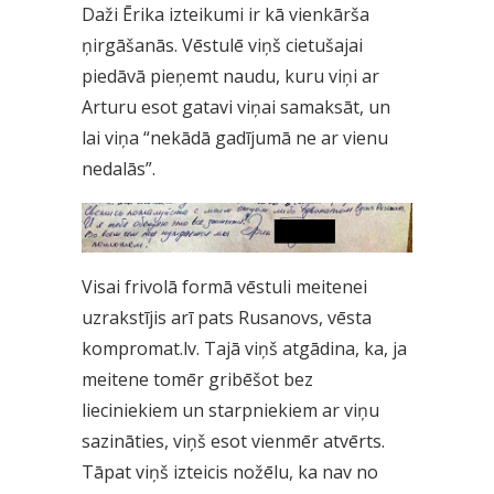
Daži Ērika izteikumi ir kā vienkārša
ņirgāšanās. Vēstulē viņš cietušajai
piedāvā pieņemt naudu, kuru viņi ar
Arturu esot gatavi viņai samaksāt, un
lai viņa “nekādā gadījumā ne ar vienu
nedalās”.
Visai frivolā formā vēstuli meitenei
uzrakstījis arī pats Rusanovs, vēsta
kompromat.lv. Tajā viņš atgādina, ka, ja
meitene tomēr gribēšot bez
lieciniekiem un starpniekiem ar viņu
sazināties, viņš esot vienmēr atvērts.
Tāpat viņš izteicis nožēlu, ka nav no