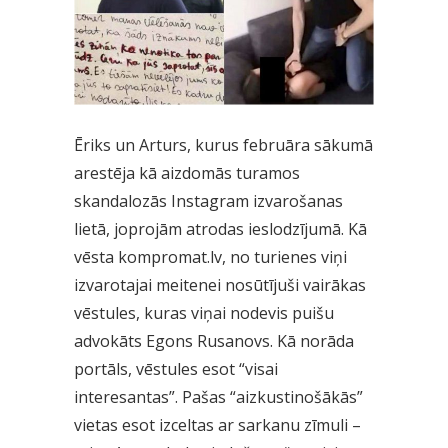
Ēriks un Arturs, kurus februāra sākumā
arestēja kā aizdomās turamos
skandalozās Instagram izvarošanas
lietā, joprojām atrodas ieslodzījumā. Kā
vēsta kompromat.lv, no turienes viņi
izvarotajai meitenei nosūtījuši vairākas
vēstules, kuras viņai nodevis puišu
advokāts Egons Rusanovs. Kā norāda
portāls, vēstules esot “visai
interesantas”. Pašas “aizkustinošākās”
vietas esot izceltas ar sarkanu zīmuli –