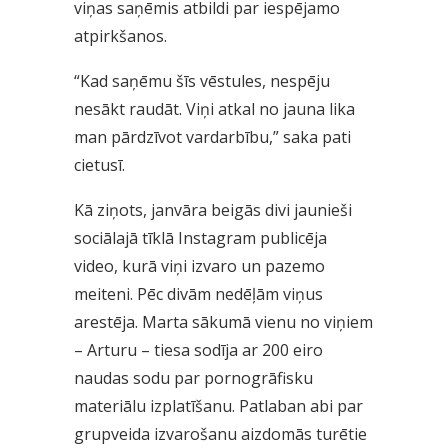
viņas saņēmis atbildi par iespējamo
atpirkšanos.
“Kad saņēmu šīs vēstules, nespēju
nesākt raudāt. Viņi atkal no jauna lika
man pārdzīvot vardarbību,” saka pati
cietusī.
Kā ziņots, janvāra beigās divi jaunieši
sociālajā tīklā Instagram publicēja
video, kurā viņi izvaro un pazemo
meiteni. Pēc divām nedēļām viņus
arestēja. Marta sākumā vienu no viņiem
– Arturu – tiesa sodīja ar 200 eiro
naudas sodu par pornogrāfisku
materiālu izplatīšanu. Patlaban abi par
grupveida izvarošanu aizdomās turētie