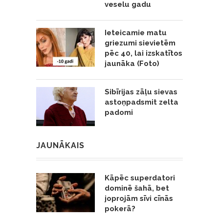
veselu gadu
Ieteicamie matu
griezumi sievietēm
pēc 40, lai izskatītos
jaunāka (Foto)
Sibīrijas zāļu sievas
astoņpadsmit zelta
padomi
JAUNĀKAIS
Kāpēc superdatori
dominē šahā, bet
joprojām sīvi cīnās
pokerā?