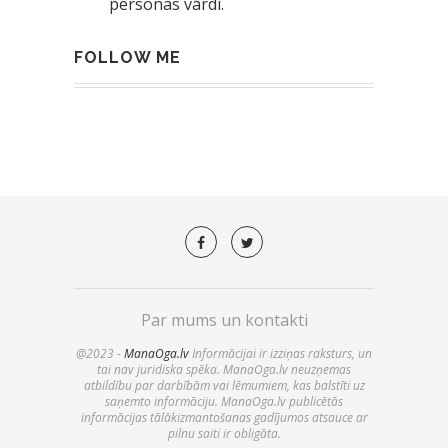
personas vārdi.
FOLLOW ME
Par mums un kontakti
@2023 -
ManaOga.lv
Informācijai ir izziņas raksturs, un
tai nav juridiska spēka. ManaOga.lv neuzņemas
atbildību par darbībām vai lēmumiem, kas balstīti uz
saņemto informāciju. ManaOga.lv publicētās
informācijas tālākizmantošanas gadījumos atsauce ar
pilnu saiti ir obligāta.