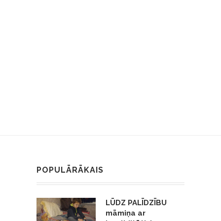
POPULĀRĀKAIS
LŪDZ PALĪDZĪBU
māmiņa ar