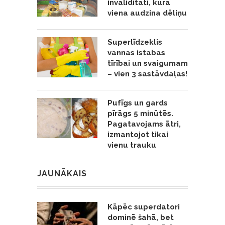
invaliditāti, kura
viena audzina dēliņu
Superlīdzeklis
vannas istabas
tīrībai un svaigumam
– vien 3 sastāvdaļas!
Pufīgs un gards
pīrāgs 5 minūtēs.
Pagatavojams ātri,
izmantojot tikai
vienu trauku
JAUNĀKAIS
Kāpēc superdatori
dominē šahā, bet