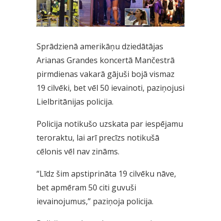
Sprādzienā amerikāņu dziedātājas
Arianas Grandes koncertā Mančestrā
pirmdienas vakarā gājuši bojā vismaz
19 cilvēki, bet vēl 50 ievainoti, paziņojusi
Lielbritānijas policija.
Policija notikušo uzskata par iespējamu
teroraktu, lai arī precīzs notikušā
cēlonis vēl nav zināms.
“Līdz šim apstiprināta 19 cilvēku nāve,
bet apmēram 50 citi guvuši
ievainojumus,” paziņoja policija.