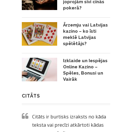
joprojām sīvi cīnās
pokerā?
Ārzemju vai Latvijas
kazino – ko īsti
meklē Latvijas
spēlētājs?
Izklaide un Iespējas
Online Kazino –
Spēles, Bonusi un
Vairāk
CITĀTS
Citāts ir burtisks izraksts no kāda
teksta vai precīzi atkārtoti kādas