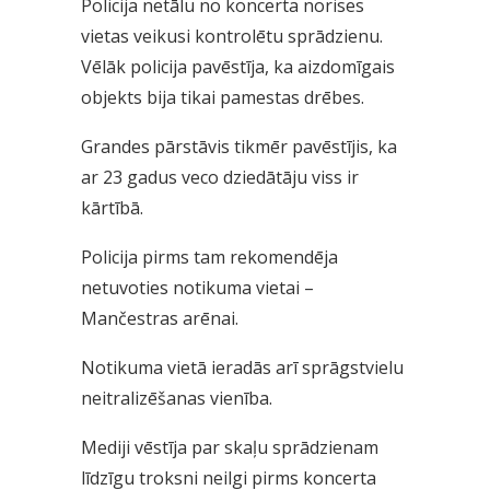
Policija netālu no koncerta norises
vietas veikusi kontrolētu sprādzienu.
Vēlāk policija pavēstīja, ka aizdomīgais
objekts bija tikai pamestas drēbes.
Grandes pārstāvis tikmēr pavēstījis, ka
ar 23 gadus veco dziedātāju viss ir
kārtībā.
Policija pirms tam rekomendēja
netuvoties notikuma vietai –
Mančestras arēnai.
Notikuma vietā ieradās arī sprāgstvielu
neitralizēšanas vienība.
Mediji vēstīja par skaļu sprādzienam
līdzīgu troksni neilgi pirms koncerta