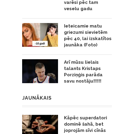
varēsi pēc tam
veselu gadu
Ieteicamie matu
griezumi sievietēm
pēc 40, lai izskatītos
jaunāka (Foto)
Arī mūsu lielais
talants Kristaps
Porziņģis parāda
savu nostāju‼️‼️‼️
JAUNĀKAIS
Kāpēc superdatori
dominē šahā, bet
joprojām sīvi cīnās