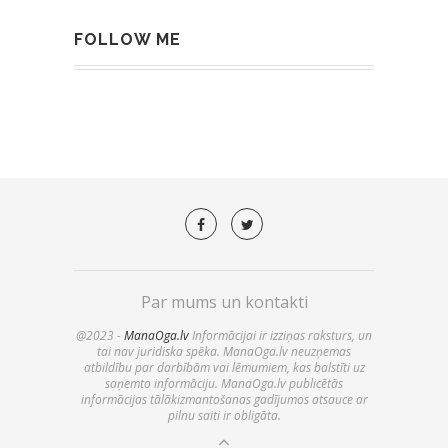
FOLLOW ME
Par mums un kontakti
@2023 -
ManaOga.lv
Informācijai ir izziņas raksturs, un
tai nav juridiska spēka. ManaOga.lv neuzņemas
atbildību par darbībām vai lēmumiem, kas balstīti uz
saņemto informāciju. ManaOga.lv publicētās
informācijas tālākizmantošanas gadījumos atsauce ar
pilnu saiti ir obligāta.