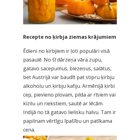
Recepte no ķirbja ziemas krājumiem
Ēdieni no ķirbjiem ir ļoti populāri visā
pasaulē. No šī dārzeņa vāra zupu,
gatavo sacepumus, biezeņus, salātus,
bet Austrijā var baudīt pat stipru ķirbju
alkoholu un ķirbju kafiju. Armēnijā ķirbi
cep, pievieno plovam, pilda ar rīsiem vai
kizilu un riekstiem, sautē ar lēcām.
Indijā no tā gatavo lielisku halvu. Tam ir
papilnam vērtīgu īpašību un patīkama
cena.