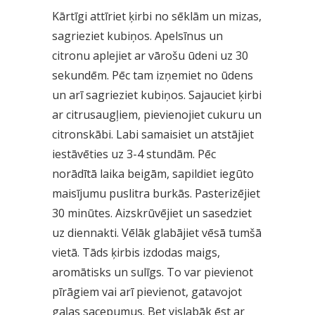
Kārtīgi attīriet ķirbi no sēklām un mizas,
sagrieziet kubiņos. Apelsīnus un
citronu aplejiet ar vārošu ūdeni uz 30
sekundēm. Pēc tam izņemiet no ūdens
un arī sagrieziet kubiņos. Sajauciet ķirbi
ar citrusaugļiem, pievienojiet cukuru un
citronskābi. Labi samaisiet un atstājiet
iestāvēties uz 3-4 stundām. Pēc
norādītā laika beigām, sapildiet iegūto
maisījumu puslitra burkās. Pasterizējiet
30 minūtes. Aizskrūvējiet un sasedziet
uz diennakti. Vēlāk glabājiet vēsā tumšā
vietā. Tāds ķirbis izdodas maigs,
aromātisks un sulīgs. To var pievienot
pīrāgiem vai arī pievienot, gatavojot
gaļas sacepumus. Bet vislabāk ēst ar