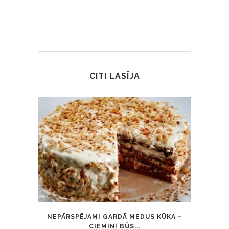
CITI LASĪJA
NEPĀRSPĒJAMI GARDĀ MEDUS KŪKA –
LIE
CIEMIŅI BŪS...