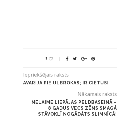
1
Iepriekšējais raksts
AVĀRIJA PIE ULBROKAS; IR CIETUSĪ
Nākamais raksts
NELAIME LIEPĀJAS PELDBASEINĀ –
8 GADUS VECS ZĒNS SMAGĀ
STĀVOKLĪ NOGĀDĀTS SLIMNĪCĀ!