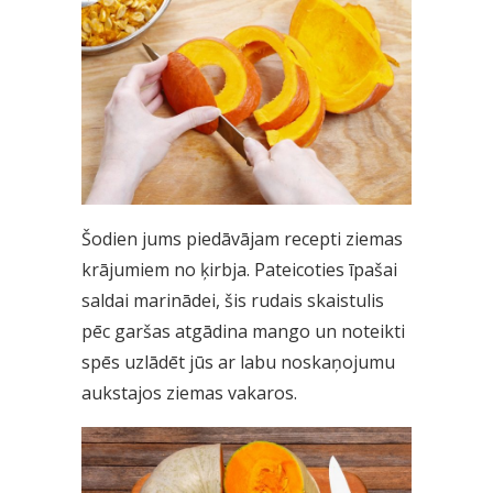
Šodien jums piedāvājam recepti ziemas
krājumiem no ķirbja. Pateicoties īpašai
saldai marinādei, šis rudais skaistulis
pēc garšas atgādina mango un noteikti
spēs uzlādēt jūs ar labu noskaņojumu
aukstajos ziemas vakaros.