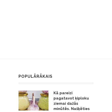
POPULĀRĀKAIS
Kā pareizi
pagatavot ķiploku
ziemai dažās
minūtēs. Našķēties