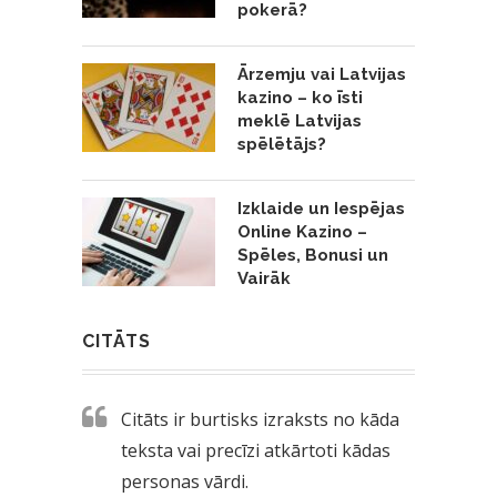
pokerā?
Ārzemju vai Latvijas
kazino – ko īsti
meklē Latvijas
spēlētājs?
Izklaide un Iespējas
Online Kazino –
Spēles, Bonusi un
Vairāk
CITĀTS
Citāts ir burtisks izraksts no kāda
teksta vai precīzi atkārtoti kādas
personas vārdi.