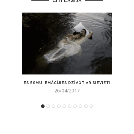
CITI LASĪJA
ES ESMU IEMĀCĪJIES DZĪVOT AR SIEVIETI
PRIE
26/04/2017