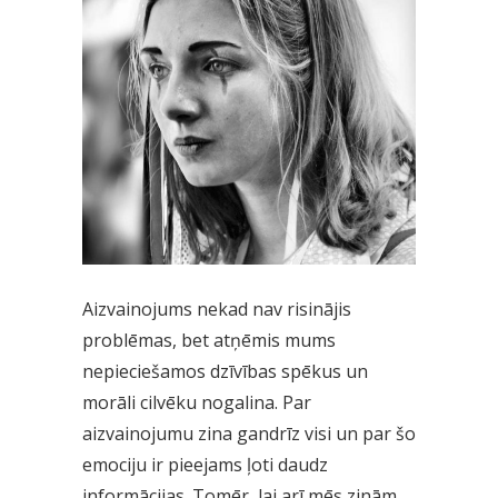
Aizvainojums nekad nav risinājis
problēmas, bet atņēmis mums
nepieciešamos dzīvības spēkus un
morāli cilvēku nogalina. Par
aizvainojumu zina gandrīz visi un par šo
emociju ir pieejams ļoti daudz
informācijas. Tomēr, lai arī mēs zinām,