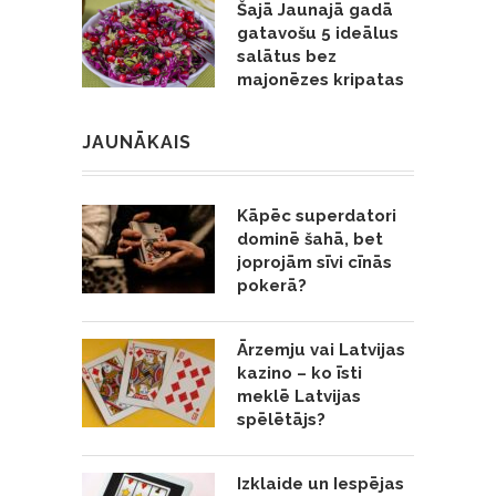
Šajā Jaunajā gadā
gatavošu 5 ideālus
salātus bez
majonēzes kripatas
JAUNĀKAIS
Kāpēc superdatori
dominē šahā, bet
joprojām sīvi cīnās
pokerā?
Ārzemju vai Latvijas
kazino – ko īsti
meklē Latvijas
spēlētājs?
Izklaide un Iespējas