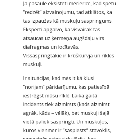
Ja pasaulē eksistēti mērierīce, kad spētu
“redzēt” aizvainojumu, tad atklātos, ka
tas izpaužas kā muskuļu saspringums.
Eksperti apgalvo, ka visvairāk tas
atsaucas uz ķermeņa augšdaļu virs
diafragmas un locītavās.
Vissaspringtākie ir krūškurvja un rīkles
muskuļi.
Ir situācijas, kad mēs it kā klusi
“norijam” pāridarījumu, kas patiesībā
iestrēgst mūsu rīklē. Laika gaitā
incidents tiek aizmirsts (kāds aizmirst
agrāk, kāds – vēlāk), bet muskuļi šajā
vietā paliek saspringti. Un muskuļos,
kuros vienmēr ir “saspiests” stāvoklis,