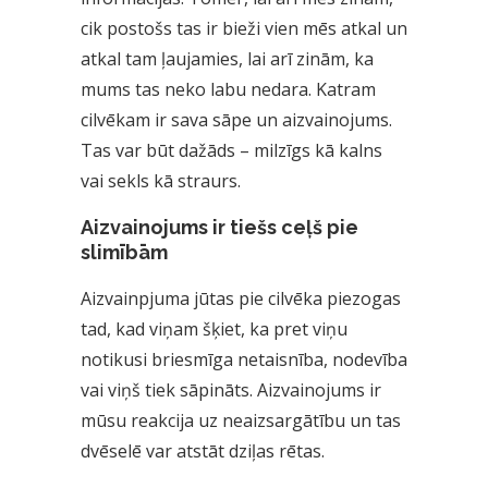
cik postošs tas ir bieži vien mēs atkal un
atkal tam ļaujamies, lai arī zinām, ka
mums tas neko labu nedara. Katram
cilvēkam ir sava sāpe un aizvainojums.
Tas var būt dažāds – milzīgs kā kalns
vai sekls kā straurs.
Aizvainojums ir tiešs ceļš pie
slimībām
Aizvainpjuma jūtas pie cilvēka piezogas
tad, kad viņam šķiet, ka pret viņu
notikusi briesmīga netaisnība, nodevība
vai viņš tiek sāpināts. Aizvainojums ir
mūsu reakcija uz neaizsargātību un tas
dvēselē var atstāt dziļas rētas.