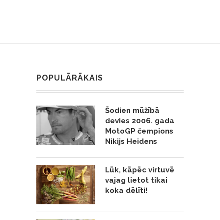
POPULĀRĀKAIS
Šodien mūžībā
devies 2006. gada
MotoGP čempions
Nikijs Heidens
Lūk, kāpēc virtuvē
vajag lietot tikai
koka dēlīti!