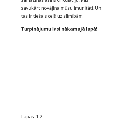
samazinās asins cirkulāciju, kas
savukārt novājina mūsu imunitāti. Un
tas ir tiešais ceļš uz slimībām.
Turpinājumu lasi nākamajā lapā!
Lapas:
1
2