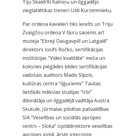
Tiju Skaidrīti Kalniņu un ilggadējo
vieglatlētikas treneri Uldi Kurzemnieku.
Par ordeņa kavalieri tiks iecelts un Triju
Zvaigžņu ordeņa V šķiru saņems arī
muzeja “Ebreji Daugavpilī un Latgalē”
direktors Iosifs Ročko, sertifikācijas
institūcijas “Vides kvalitāte” meža un
koksnes piegādes ķēdes sertifikācijas
vadošais auditors Madis Sīpols,
kultūras centra “Iļģuciems” Tautas
lietišķās mākslas studijas “Irbi”
dibinātāja un ilggadējā vadītāja Austra
Skutule, Jūrmalas pilsētas pašvaldības
SIA “Veselības un sociālās aprūpes
centrs – Sloka” izpilddirektore veselības
aprūpes jomā, ārste interniste