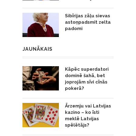
Sibīrijas zāļu sievas
astoņpadsmit zelta
padomi
JAUNĀKAIS
Kāpēc superdatori
dominē šahā, bet
joprojām sīvi cīnās
pokerā?
Ārzemju vai Latvijas
kazino – ko īsti
meklē Latvijas
spēlētājs?