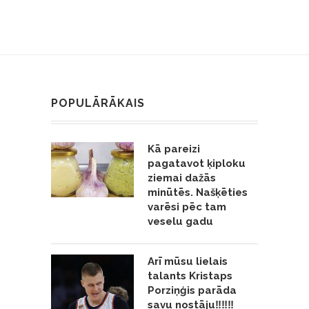
POPULĀRĀKAIS
Kā pareizi
pagatavot ķiploku
ziemai dažās
minūtēs. Našķēties
varēsi pēc tam
veselu gadu
Arī mūsu lielais
talants Kristaps
Porziņģis parāda
savu nostāju‼️‼️‼️