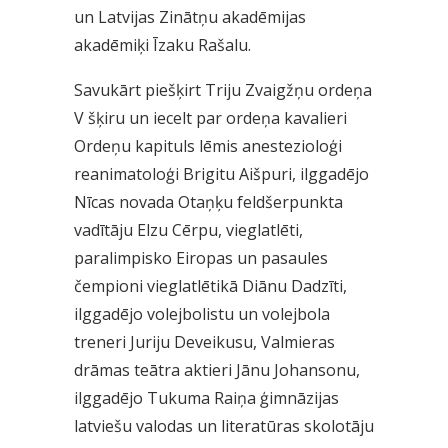
un Latvijas Zinātņu akadēmijas
akadēmiķi Īzaku Rašalu.
Savukārt piešķirt Triju Zvaigžņu ordeņa
V šķiru un iecelt par ordeņa kavalieri
Ordeņu kapituls lēmis anestezioloģi
reanimatoloģi Brigitu Aišpuri, ilggadējo
Nīcas novada Otaņķu feldšerpunkta
vadītāju Elzu Cērpu, vieglatlēti,
paralimpisko Eiropas un pasaules
čempioni vieglatlētikā Diānu Dadzīti,
ilggadējo volejbolistu un volejbola
treneri Juriju Deveikusu, Valmieras
drāmas teātra aktieri Jānu Johansonu,
ilggadējo Tukuma Raiņa ģimnāzijas
latviešu valodas un literatūras skolotāju