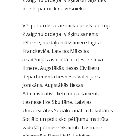
iecelts par ordeņa virsnieku.
Vēl par ordeņa virsnieku iecels un Triju
Zvaigžņu ordeņa IV šķiru saņems
tēlniece, medaļu māksliniece Ligita
Franckeviča, Latvijas Mākslas
akadēmijas asociētā profesore Ieva
Iltnere, Augstākās tiesas Civillietu
departamenta tiesnesis Valerijans
Jonikāns, Augstākās tiesas
Administratīvo lietu departamenta
tiesnese Ilze Skultāne, Latvijas
Universitātes Sociālo zinātņu fakultātes
Sociālo un politisko pētījumu institūta
vadošā pētniece Skaidrīte Lasmane,
gleznotāja Dace Lielā, Latvijas