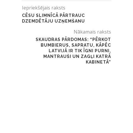
Iepriekšējais raksts
CĒSU SLIMNĪCĀ PĀRTRAUC
DZEMDĒTĀJU UZŅEMŠANU
Nākamais raksts
SKAUDRAS PĀRDOMAS: “PĒRKOT
BUMBIERUS, SAPRATU, KĀPĒC
LATVIJĀ IR TIK ĪGNI PURNI,
MANTRAUŠI UN ZAGĻI KATRĀ
KABINETĀ”