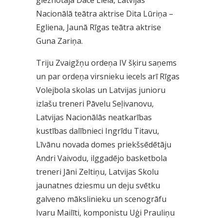
Nacionālā teātra aktrise Dita Lūriņa –
Egliena, Jaunā Rīgas teātra aktrise
Guna Zariņa.
Triju Zvaigžņu ordeņa IV šķiru saņems
un par ordeņa virsnieku iecels arī Rīgas
Volejbola skolas un Latvijas junioru
izlašu treneri Pāvelu Seļivanovu,
Latvijas Nacionālās neatkarības
kustības dalībnieci Ingrīdu Titavu,
Līvānu novada domes priekšsēdētāju
Andri Vaivodu, ilggadējo basketbola
treneri Jāni Zeltiņu, Latvijas Skolu
jaunatnes dziesmu un deju svētku
galveno mākslinieku un scenogrāfu
Ivaru Mailīti, komponistu Uģi Prauliņu