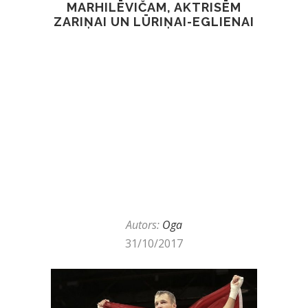
MARHILĒVIČAM, AKTRISĒM
ZARIŅAI UN LŪRIŅAI-EGLIENAI
Autors:
Oga
31/10/2017