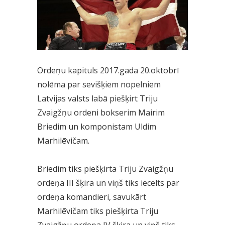
Ordeņu kapituls 2017.gada 20.oktobrī
nolēma par sevišķiem nopelniem
Latvijas valsts labā piešķirt Triju
Zvaigžņu ordeni bokserim Mairim
Briedim un komponistam Uldim
Marhilēvičam.
Briedim tiks piešķirta Triju Zvaigžņu
ordeņa III šķira un viņš tiks iecelts par
ordeņa komandieri, savukārt
Marhilēvičam tiks piešķirta Triju
Zvaigžņu ordeņa IV šķira un viņš tiks