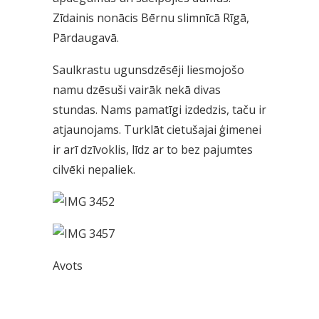
Zīdainis nonācis Bērnu slimnīcā Rīgā,
Pārdaugavā.
Saulkrastu ugunsdzēsēji liesmojošo
namu dzēsuši vairāk nekā divas
stundas. Nams pamatīgi izdedzis, taču ir
atjaunojams. Turklāt cietušajai ģimenei
ir arī dzīvoklis, līdz ar to bez pajumtes
cilvēki nepaliek.
Avots