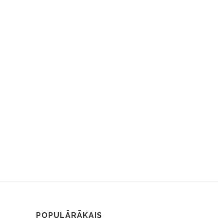
POPULĀRĀKAIS