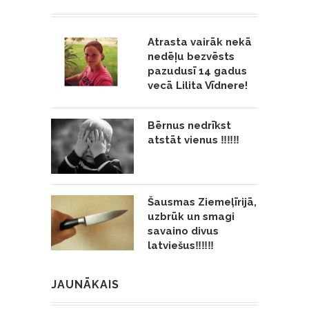
Atrasta vairāk nekā
nedēļu bezvēsts
pazudusī 14 gadus
vecā Lilita Vīdnere!
Bērnus nedrīkst
atstāt vienus ‼️‼️‼️
Šausmas Ziemeļīrijā,
uzbrūk un smagi
savaino divus
latviešus‼️‼️‼️
JAUNĀKAIS