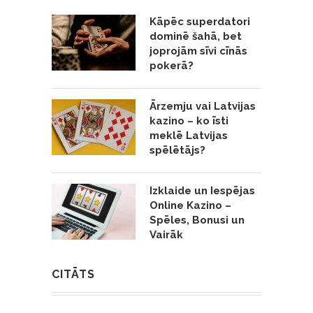
Kāpēc superdatori
dominē šahā, bet
joprojām sīvi cīnās
pokerā?
Ārzemju vai Latvijas
kazino – ko īsti
meklē Latvijas
spēlētājs?
Izklaide un Iespējas
Online Kazino –
Spēles, Bonusi un
Vairāk
CITĀTS