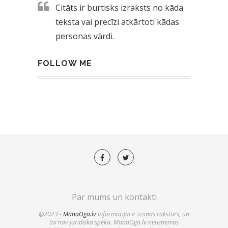
Citāts ir burtisks izraksts no kāda
teksta vai precīzi atkārtoti kādas
personas vārdi.
FOLLOW ME
Par mums un kontakti
@2023 -
ManaOga.lv
Informācijai ir izziņas raksturs, un
tai nav juridiska spēka. ManaOga.lv neuzņemas