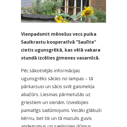
Vienpadsmit mēnešus vecs puika
Saulkrastu kooperatīvā “Saulīte”
cietis ugunsgrēkā, kas vēlā vakara
stundā izcēlies ģimenes vasarnīcā.
Pēc sākotnējās informācijas
ugunsgrēks sācies no lampas – tā
pārkarsusi un sācis svilt gaismekļa
abažūrs. Liesmas pārmetušās uz
griestiem un sienām. Izveidojies
pamatīgs sadūmojums. Vecāki glābuši
bērnu, bet tik un tā mazulis guvis
apdegumus un saelpojies dūmus.