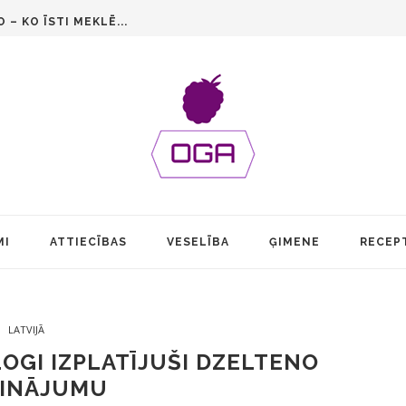
AHĀ, BET JOPROJĀM SĪVI CĪNĀS...
 – KO ĪSTI MEKLĒ...
E KAZINO – SPĒLES, BONUSI...
RTA LIKMJU SPĒLES AR DRAUGIEM
NO VILTUS ZIŅĀM?
EKLĀMAS
PADOMI INOVATĪVU IDEJU ROSINĀŠANAI
LES PASAULĒ
DI MŪSDIENĀS
ODA – DAŽĀDI SIGNĀLI UN...
AHĀ, BET JOPROJĀM SĪVI CĪNĀS...
 – KO ĪSTI MEKLĒ...
MI
ATTIECĪBAS
VESELĪBA
ĢIMENE
RECEP
E KAZINO – SPĒLES, BONUSI...
RTA LIKMJU SPĒLES AR DRAUGIEM
NO VILTUS ZIŅĀM?
EKLĀMAS
LATVIJĀ
PADOMI INOVATĪVU IDEJU ROSINĀŠANAI
GI IZPLATĪJUŠI DZELTENO
LES PASAULĒ
DINĀJUMU
DI MŪSDIENĀS