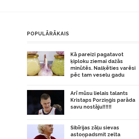
POPULĀRĀKAIS
Kā pareizi pagatavot
ķiploku ziemai dažās
minūtēs. Našķēties varēsi
pēc tam veselu gadu
Arī mūsu lielais talants
Kristaps Porziņģis parāda
savu nostāju‼️‼️‼️
Sibīrijas zāļu sievas
astoņpadsmit zelta