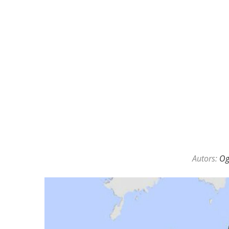
KAZINO DĪLERU APSLĒPTĀ VAL
Autors:
O