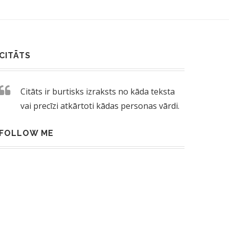
CITĀTS
Citāts ir burtisks izraksts no kāda teksta
vai precīzi atkārtoti kādas personas vārdi.
FOLLOW ME