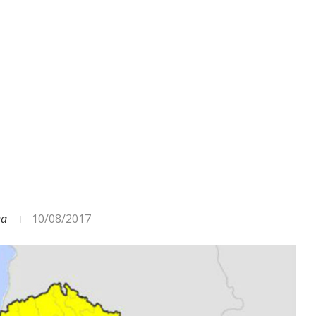
ODA – DAŽĀDI SIGNĀLI UN...
ga
10/08/2017