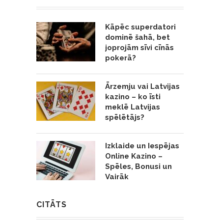
Kāpēc superdatori
dominē šahā, bet
joprojām sīvi cīnās
pokerā?
Ārzemju vai Latvijas
kazino – ko īsti
meklē Latvijas
spēlētājs?
Izklaide un Iespējas
Online Kazino –
Spēles, Bonusi un
Vairāk
CITĀTS