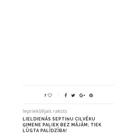
1
Iepriekšējais raksts
LIELDIENĀS SEPTIŅU CILVĒKU
ĢIMENE PALIEK BEZ MĀJĀM; TIEK
LŪGTA PALĪDZĪBA!