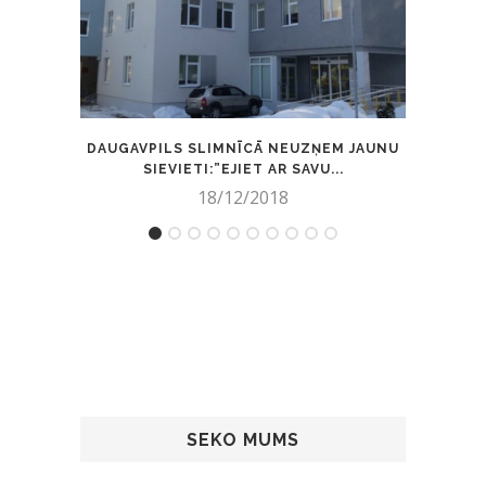
DAUGAVPILS SLIMNĪCĀ NEUZŅEM JAUNU
SIEVIETI:”EJIET AR SAVU...
CETU
18/12/2018
SEKO MUMS