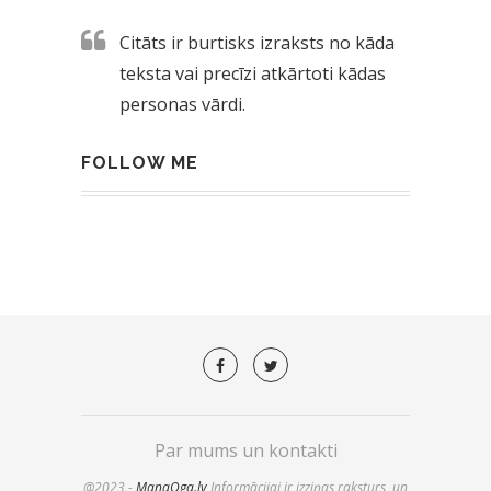
Citāts ir burtisks izraksts no kāda
teksta vai precīzi atkārtoti kādas
personas vārdi.
FOLLOW ME
Par mums un kontakti
@2023 -
ManaOga.lv
Informācijai ir izziņas raksturs, un