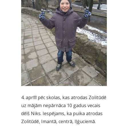
4. aprīlī pēc skolas, kas atrodas Zolitūdē
uz mājām nepārnāca 10 gadus vecais
dēlš Niks. Iespējams, ka puika atrodas
Zolitūdē, Imantā, centrā, Iļģuciemā.