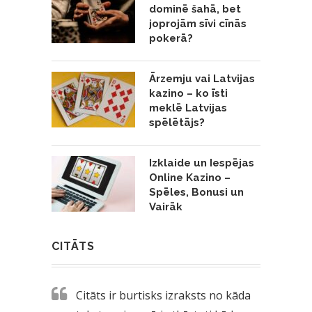
dominē šahā, bet
joprojām sīvi cīnās
pokerā?
Ārzemju vai Latvijas
kazino – ko īsti
meklē Latvijas
spēlētājs?
Izklaide un Iespējas
Online Kazino –
Spēles, Bonusi un
Vairāk
CITĀTS
Citāts ir burtisks izraksts no kāda