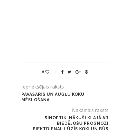
0
Iepriekšējais raksts
PAVASARIS UN AUGĻU KOKU
MĒSLOŠANA
Nākamais raksts
SINOPTIĶI NĀKUŠI KLAJĀ AR
BIEDĒJOŠU PROGNOZI
PIEKTDIENAI: LŪZĪS KOKI UN BŪS