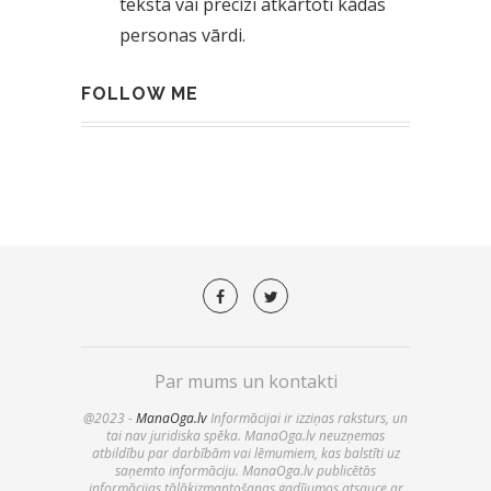
teksta vai precīzi atkārtoti kādas
personas vārdi.
FOLLOW ME
Par mums un kontakti
@2023 -
ManaOga.lv
Informācijai ir izziņas raksturs, un
tai nav juridiska spēka. ManaOga.lv neuzņemas
atbildību par darbībām vai lēmumiem, kas balstīti uz
saņemto informāciju. ManaOga.lv publicētās
informācijas tālākizmantošanas gadījumos atsauce ar