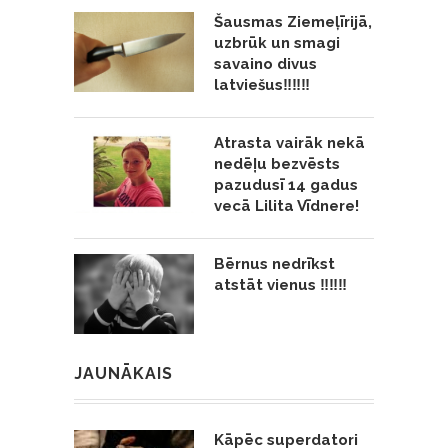
Šausmas Ziemeļīrijā,
uzbrūk un smagi
savaino divus
latviešus‼️‼️‼️
Atrasta vairāk nekā
nedēļu bezvēsts
pazudusī 14 gadus
vecā Lilita Vīdnere!
Bērnus nedrīkst
atstāt vienus ‼️‼️‼️
JAUNĀKAIS
Kāpēc superdatori