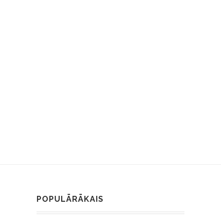
POPULĀRĀKAIS