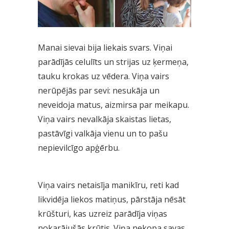
Manai sievai bija liekais svars. Viņai
parādījās celulīts un strijas uz ķermeņa,
tauku krokas uz vēdera. Viņa vairs
nerūpējās par sevi: nesukāja un
neveidoja matus, aizmirsa par meikapu.
Viņa vairs nevalkāja skaistas lietas,
pastāvīgi valkāja vienu un to pašu
nepievilcīgo apģērbu.
Viņa vairs netaisīja manikīru, reti kad
likvidēja liekos matiņus, pārstāja nēsāt
krūšturi, kas uzreiz parādīja viņas
nokarājušās krūtis. Viņa nekopa savas