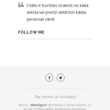
Citāts ir burtisks izraksts no kāda
teksta vai precīzi atkārtoti kādas
personas vārdi.
FOLLOW ME
Par mums un kontakti
@2023 -
ManaOga.lv
Informācijai ir izziņas raksturs, un
tai nav juridiska spēka. ManaOga.lv neuzņemas