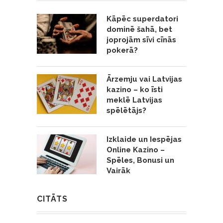
Kāpēc superdatori
dominē šahā, bet
joprojām sīvi cīnās
pokerā?
Ārzemju vai Latvijas
kazino – ko īsti
meklē Latvijas
spēlētājs?
Izklaide un Iespējas
Online Kazino –
Spēles, Bonusi un
Vairāk
CITĀTS