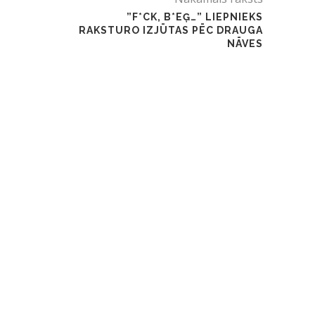
”F*CK, B*EĢ…” LIEPNIEKS
RAKSTURO IZJŪTAS PĒC DRAUGA
NĀVES