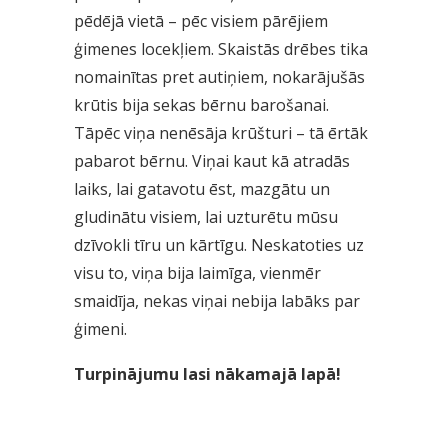
pēdējā vietā – pēc visiem pārējiem
ģimenes locekļiem. Skaistās drēbes tika
nomainītas pret autiņiem, nokarājušās
krūtis bija sekas bērnu barošanai.
Tāpēc viņa nenēsāja krūšturi – tā ērtāk
pabarot bērnu. Viņai kaut kā atradās
laiks, lai gatavotu ēst, mazgātu un
gludinātu visiem, lai uzturētu mūsu
dzīvokli tīru un kārtīgu. Neskatoties uz
visu to, viņa bija laimīga, vienmēr
smaidīja, nekas viņai nebija labāks par
ģimeni.
Turpinājumu lasi nākamajā lapā!