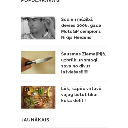
POPULĀRĀKAIS
Šodien mūžībā
devies 2006. gada
MotoGP čempions
Nikijs Heidens
Šausmas Ziemeļīrijā,
uzbrūk un smagi
savaino divus
latviešus‼️‼️‼️
Lūk, kāpēc virtuvē
vajag lietot tikai
koka dēlīti!
JAUNĀKAIS