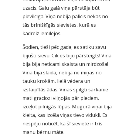
uzacis. Galu galā viņa pārstāja būt
pievilcīga. Viņā nebija palicis nekas no
tās brīnišķīgās sievietes, kurā es
kādreiz iemīlējos.
Šodien, tieši pēc gada, es satiku savu
bijušo sievu. Cik es biju pārsteigts! Viņa
bija bija neticami skaista un mirdzoša!
Viņa bija slaida, nebija ne miņas no
tauku krokām, lielā vēdera un
izstaipītās ādas. Viņas spilgti sarkanie
mati graciozi viļņojās pār pleciem,
izceļot pilnīgās lūpas. Mugurā viņai bija
kleita, kas izcēla viņas tievo vidukli. Es
nespēju noticēt, ka šī sieviete ir trīs
manu bērnu māte.