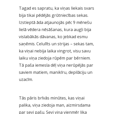
Tagad es sapratu, ka viņas liekais svars
bija tikai pēdējās grūtniecības sekas.
Izstieptā āda atjaunojās pēc 9 mēnešu
lielā vēdera nēsāšanas, kura augļi bija
vislabākās dāvanas, ko jebkad esmu
saņēmis. Celulīts un strijas – sekas tam,
ka viņai nebija laika vingrot, visu savu
laiku viņa ziedoja rūpēm par bērniem.
Tā paša iemesla dēļ viņa nerūpējās par
saviem matiem, manikīru, depilāciju un
uzacīm.
Tās pāris brīvās minūtes, kas viņai
palika, viņa ziedoja man, aizmirsdama
par sevi pašu. Sevi viņa vienmēr lika