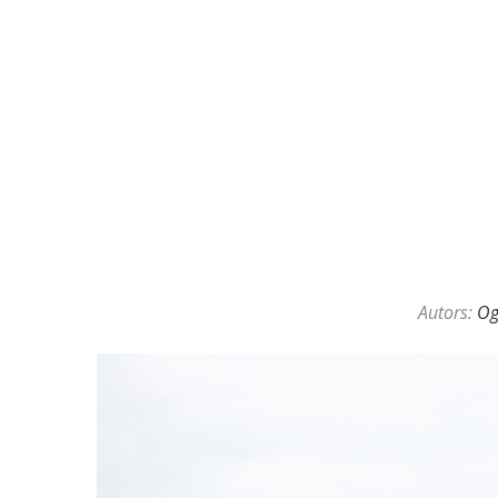
KAZINO DĪLERU APSLĒPTĀ VAL
Autors:
O