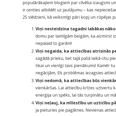
populārākajiem blogiem par cilvēka izaugsmi un a
ir centies atbildēt uz jautājumu – kas nepieciešam
25 slēdzieni, kā veiksmīgi pāri kopj un rūpējas p
Viņi nesteidzina tagadni labākas nāko
domu par laimīgām beigām, ka aizmirst iz
nepalaid to garām!
Viņi negaida, ka attiecības atrisinās 
sagādā prieku, bet tajā pašā laikā citu pi
tikai un vienīgi tavs pienākums! Kamēr t
negācijām, šīs problēmas iezagsies attiec
Viņi nedomā, ka attiecības būs vienkā
vienkāršas. Lai attiecību krīzes uztvertu 
enerģija un spēks, lai tās turpinātu un mā
Viņi neļauj, ka mīlestību un uzticību 
ja pieturies pie pagātnes. Nevienas attiec