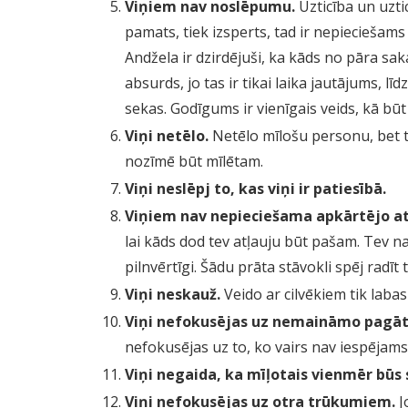
Viņiem nav noslēpumu.
Uzticība un uzti
pamats, tiek izsperts, tad ir nepieciešams 
Andžela ir dzirdējuši, ka kāds no pāra sak
absurds, jo tas ir tikai laika jautājums, lī
sekas. Godīgums ir vienīgais veids, kā būt
Viņi netēlo.
Netēlo mīlošu personu, bet tā
nozīmē būt mīlētam.
Viņi neslēpj to, kas viņi ir patiesībā.
Viņiem nav nepieciešama apkārtējo atz
lai kāds dod tev atļauju būt pašam. Tev n
pilnvērtīgi. Šādu prāta stāvokli spēj radīt t
Viņi neskauž.
Veido ar cilvēkiem tik labas 
Viņi nefokusējas uz nemaināmo pagāt
nefokusējas uz to, ko vairs nav iespējams
Viņi negaida, ka mīļotais vienmēr būs s
Viņi nefokusējas uz otra trūkumiem.
J