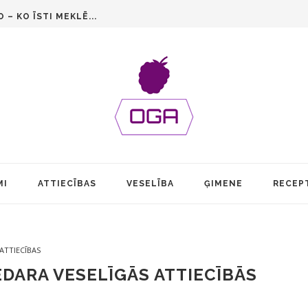
AHĀ, BET JOPROJĀM SĪVI CĪNĀS...
 – KO ĪSTI MEKLĒ...
E KAZINO – SPĒLES, BONUSI...
RTA LIKMJU SPĒLES AR DRAUGIEM
NO VILTUS ZIŅĀM?
EKLĀMAS
PADOMI INOVATĪVU IDEJU ROSINĀŠANAI
LES PASAULĒ
DI MŪSDIENĀS
ODA – DAŽĀDI SIGNĀLI UN...
AHĀ, BET JOPROJĀM SĪVI CĪNĀS...
 – KO ĪSTI MEKLĒ...
MI
ATTIECĪBAS
VESELĪBA
ĢIMENE
RECEP
E KAZINO – SPĒLES, BONUSI...
RTA LIKMJU SPĒLES AR DRAUGIEM
NO VILTUS ZIŅĀM?
EKLĀMAS
ATTIECĪBAS
PADOMI INOVATĪVU IDEJU ROSINĀŠANAI
NEDARA VESELĪGĀS ATTIECĪBĀS
LES PASAULĒ
DI MŪSDIENĀS