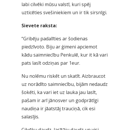
labi cilvēki mūsu valstī, kuri spēj
uzticēties svešiniekiem un ir tik sirsnīgi.
Sievete raksta:
“Gribēju padalīties ar šodienas
piedzīvoto. Biju ar ģimeni apciemot
kādu saimniecību Penkulē, kur it kā vari
pats lasīt odziņas par 1eur.
Nu nolēmu riskēt un skatīt. Aizbraucot
uz norādīto saimniecību, bijām nedaudz
šokēti, ka vari iet uz lauka jau lasīt,
pašam ir arī jānosver un godprātīgi
naudiņa ir jāatstāj trauciņā, cik esi
salasījis.
Cilvēku daudz, lasītāju daudz un visi