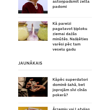
astoņpadsmit zelta
padomi
Kā pareizi
pagatavot ķiploku
ziemai dažās
minūtēs. Našķēties
varēsi pēc tam
veselu gadu
JAUNĀKAIS
Kāpēc superdatori
dominē šahā, bet
joprojām sīvi cīnās
pokerā?
Ārzemju vai Latvijas