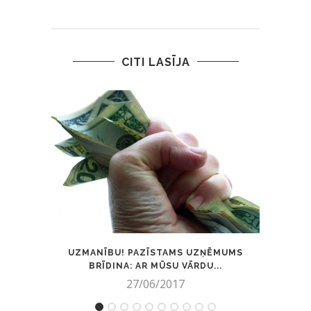
CITI LASĪJA
UZMANĪBU! PAZĪSTAMS UZŅĒMUMS
PĀRDZ
BRĪDINA: AR MŪSU VĀRDU...
27/06/2017