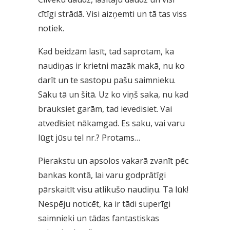
cītīgi strādā. Visi aizņemti un tā tas viss
notiek.
Kad beidzām lasīt, tad saprotam, ka
naudiņas ir krietni mazāk makā, nu ko
darīt un te sastopu pašu saimnieku.
Sāku tā un šitā. Uz ko viņš saka, nu kad
brauksiet garām, tad ievedisiet. Vai
atvedīsiet nākamgad. Es saku, vai varu
lūgt jūsu tel nr.? Protams…
Pierakstu un apsolos vakarā zvanīt pēc
bankas kontā, lai varu godprātīgi
pārskaitīt visu atlikušo naudiņu. Tā lūk!
Nespēju noticēt, ka ir tādi superīgi
saimnieki un tādas fantastiskas