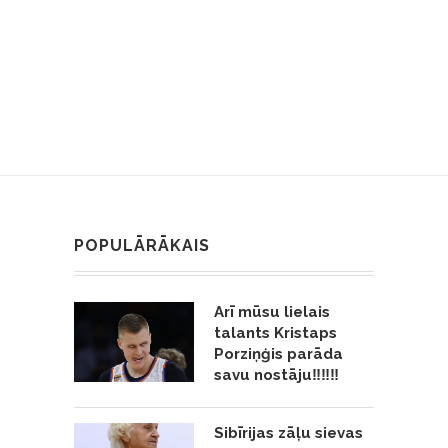
POPULĀRĀKAIS
Arī mūsu lielais
talants Kristaps
Porziņģis parāda
savu nostāju‼️‼️‼️
Sibīrijas zāļu sievas