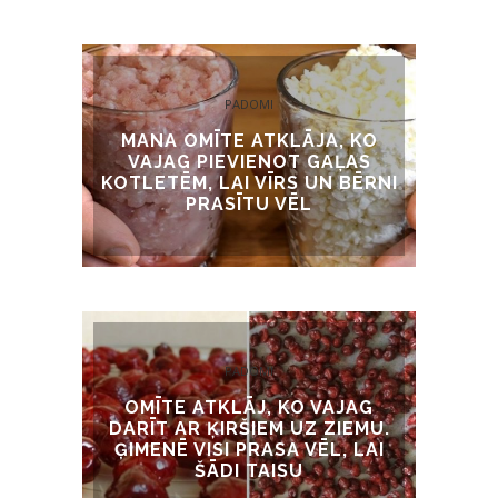
PADOMI
MANA OMĪTE ATKLĀJA, KO
VAJAG PIEVIENOT GAĻAS
KOTLETĒM, LAI VĪRS UN BĒRNI
PRASĪTU VĒL
PADOMI
OMĪTE ATKLĀJ, KO VAJAG
DARĪT AR ĶIRŠIEM UZ ZIEMU.
ĢIMENĒ VISI PRASA VĒL, LAI
ŠĀDI TAISU