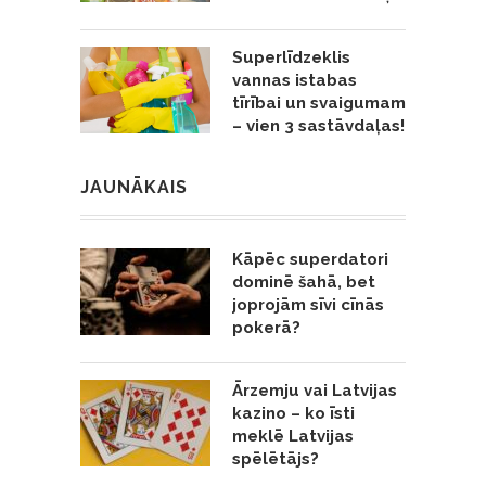
Superlīdzeklis
vannas istabas
tīrībai un svaigumam
– vien 3 sastāvdaļas!
JAUNĀKAIS
Kāpēc superdatori
dominē šahā, bet
joprojām sīvi cīnās
pokerā?
Ārzemju vai Latvijas
kazino – ko īsti
meklē Latvijas
spēlētājs?