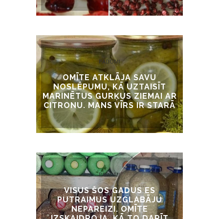
PADOMI
OMĪTE ATKLĀJA SAVU
NOSLĒPUMU, KĀ UZTAISĪT
MARINĒTUS GURĶUS ZIEMAI AR
CITRONU. MANS VĪRS IR STARĀ
PADOMI
VISUS ŠOS GADUS ES
PUTRAIMUS UZGLABĀJU
NEPAREIZI. OMĪTE
IZSKAIDROJA, KĀ TO DARĪT