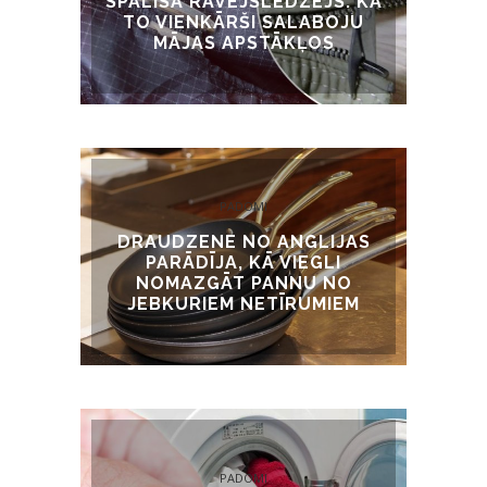
SPALĪSA RĀVĒJSLĒDZĒJS. KĀ
TO VIENKĀRŠI SALABOJU
MĀJAS APSTĀKĻOS
PADOMI
DRAUDZENE NO ANGLIJAS
PARĀDĪJA, KĀ VIEGLI
NOMAZGĀT PANNU NO
JEBKURIEM NETĪRUMIEM
PADOMI