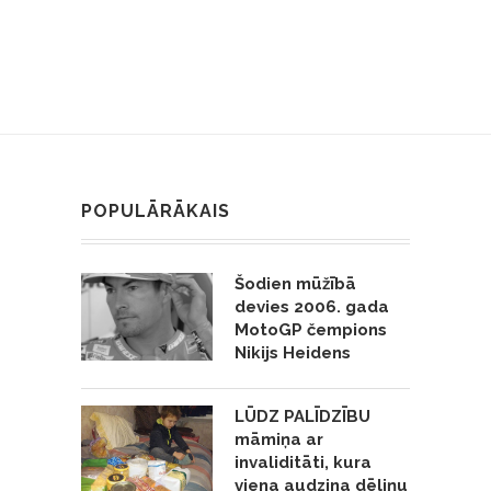
POPULĀRĀKAIS
Šodien mūžībā
devies 2006. gada
MotoGP čempions
Nikijs Heidens
LŪDZ PALĪDZĪBU
māmiņa ar
invaliditāti, kura
viena audzina dēliņu