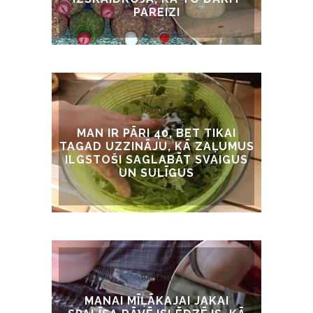
PAREIZI
PADOMI
MAN IR PĀRI 40, BET TIKAI
TAGAD UZZINĀJU, KĀ ZAĻUMUS
ILGSTOŠI SAGLABĀT SVAIGUS
UN SULĪGUS
PADOMI
MANAI MĪĻĀKAJAI JAKAI