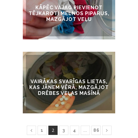
KĀPĒC VAJAG PIEVIENOT
TĒJKAROTI MELNOS PIPARUS,
MAZGĀJOT VEĻU
PADOMI
VAIRĀKAS SVARĪGAS LIETAS,
KAS JĀŅEM VĒRĀ, MAZGĀJOT
DRĒBES VEĻAS MAŠĪNĀ
2
…
1
3
4
86