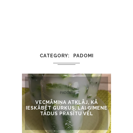
CATEGORY
PADOMI
PADOMI
VECMĀMIŅA ATKLĀJ, KĀ
IESKĀBĒT GURĶUS, LAI ĢIMENE
TĀDUS PRASĪTU VĒL