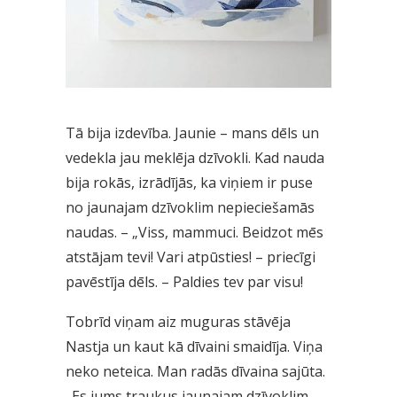
Tā bija izdevība. Jaunie – mans dēls un
vedekla jau meklēja dzīvokli. Kad nauda
bija rokās, izrādījās, ka viņiem ir puse
no jaunajam dzīvoklim nepieciešamās
naudas. – „Viss, mammuci. Beidzot mēs
atstājam tevi! Vari atpūsties! – priecīgi
pavēstīja dēls. – Paldies tev par visu!
Tobrīd viņam aiz muguras stāvēja
Nastja un kaut kā dīvaini smaidīja. Viņa
neko neteica. Man radās dīvaina sajūta.
„Es jums traukus jaunajam dzīvoklim