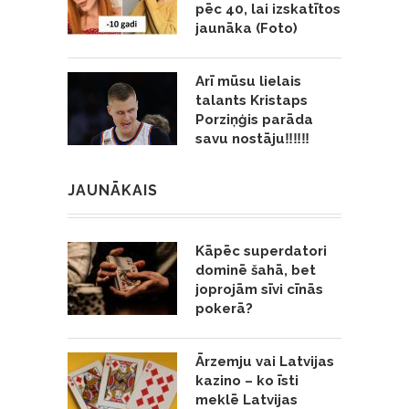
pēc 40, lai izskatītos
jaunāka (Foto)
Arī mūsu lielais
talants Kristaps
Porziņģis parāda
savu nostāju‼️‼️‼️
JAUNĀKAIS
Kāpēc superdatori
dominē šahā, bet
joprojām sīvi cīnās
pokerā?
Ārzemju vai Latvijas
kazino – ko īsti
meklē Latvijas