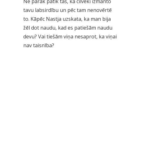
Ne pārāk patīk tas, ka cilvēki izmanto
tavu labsirdību un pēc tam nenovērtē
to. Kāpēc Nastja uzskata, ka man bija
žēl dot naudu, kad es patiešām naudu
devu? Vai tiešām viņa nesaprot, ka viņai
nav taisnība?