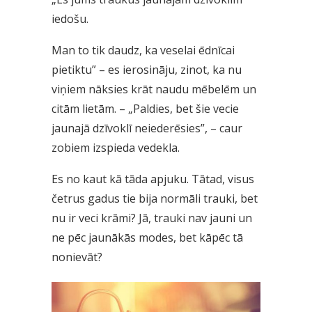
iedošu.
Man to tik daudz, ka veselai ēdnīcai
pietiktu” – es ierosināju, zinot, ka nu
viņiem nāksies krāt naudu mēbelēm un
citām lietām. – „Paldies, bet šie vecie
jaunajā dzīvoklī neiederēsies”, – caur
zobiem izspieda vedekla.
Es no kaut kā tāda apjuku. Tātad, visus
četrus gadus tie bija normāli trauki, bet
nu ir veci krāmi? Jā, trauki nav jauni un
ne pēc jaunākās modes, bet kāpēc tā
nonievāt?