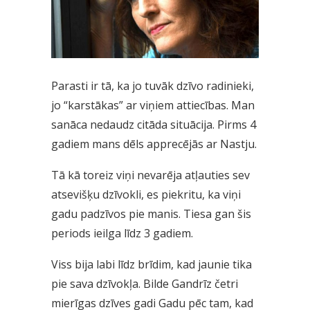
Parasti ir tā, ka jo tuvāk dzīvo radinieki,
jo “karstākas” ar viņiem attiecības. Man
sanāca nedaudz citāda situācija. Pirms 4
gadiem mans dēls apprecējās ar Nastju.
Tā kā toreiz viņi nevarēja atļauties sev
atsevišķu dzīvokli, es piekritu, ka viņi
gadu padzīvos pie manis. Tiesa gan šis
periods ieilga līdz 3 gadiem.
Viss bija labi līdz brīdim, kad jaunie tika
pie sava dzīvokļa. Bilde Gandrīz četri
mierīgas dzīves gadi Gadu pēc tam, kad