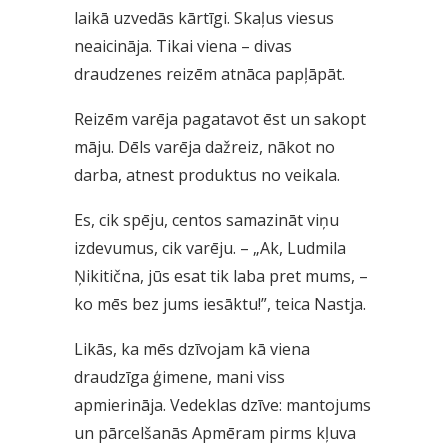
laikā uzvedās kārtīgi. Skaļus viesus
neaicināja. Tikai viena – divas
draudzenes reizēm atnāca papļāpāt.
Reizēm varēja pagatavot ēst un sakopt
māju. Dēls varēja dažreiz, nākot no
darba, atnest produktus no veikala.
Es, cik spēju, centos samazināt viņu
izdevumus, cik varēju. – „Ak, Ludmila
Ņikitična, jūs esat tik laba pret mums, –
ko mēs bez jums iesāktu!”, teica Nastja.
Likās, ka mēs dzīvojam kā viena
draudzīga ģimene, mani viss
apmierināja. Vedeklas dzīve: mantojums
un pārcelšanās Apmēram pirms kļuva