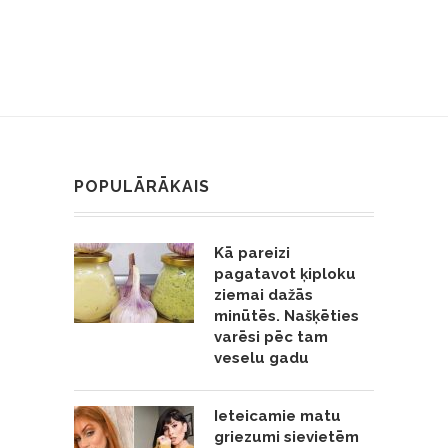
POPULĀRĀKAIS
Kā pareizi
pagatavot ķiploku
ziemai dažās
minūtēs. Našķēties
varēsi pēc tam
veselu gadu
Ieteicamie matu
griezumi sievietēm