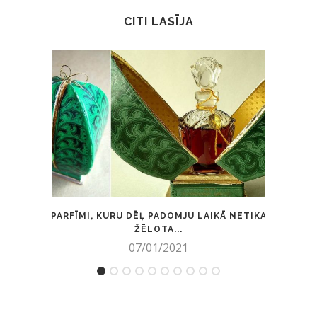
CITI LASĪJA
PARFĪMI, KURU DĒĻ PADOMJU LAIKĀ NETIKA
FRA
ŽĒLOTA...
07/01/2021