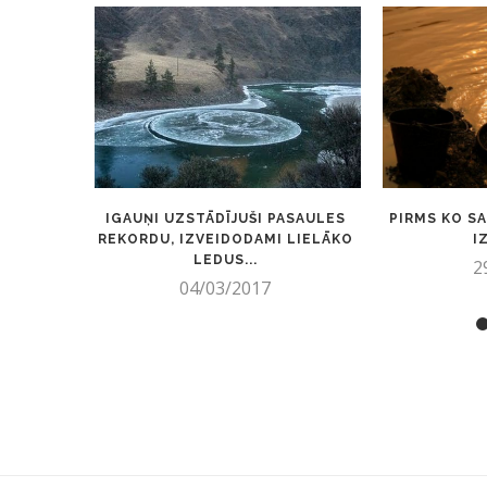
IGAUŅI UZSTĀDĪJUŠI PASAULES
PIRMS KO S
REKORDU, IZVEIDODAMI LIELĀKO
I
LEDUS...
2
04/03/2017