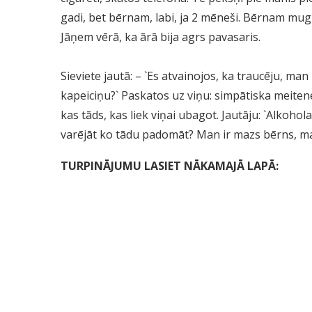
gadi, bet bērnam, labi, ja 2 mēneši. Bērnam mugur
Jāņem vērā, ka ārā bija agrs pavasaris.
Sieviete jautā: – `Es atvainojos, ka traucēju, ma
kapeiciņu?` Paskatos uz viņu: simpātiska meitene,
kas tāds, kas liek viņai ubagot. Jautāju: `Alkohola
varējāt ko tādu padomāt? Man ir mazs bērns, ma
TURPINĀJUMU LASIET NĀKAMAJĀ LAPĀ: