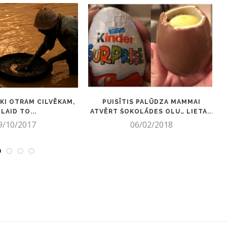
AKI OTRAM CILVĒKAM,
PUISĪTIS PALŪDZA MAMMAI
ZLAID TO...
ATVĒRT ŠOKOLĀDES OLU… LIETA...
9/10/2017
06/02/2018