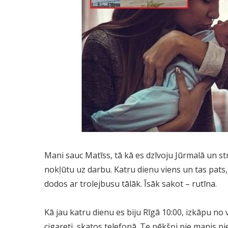
Mani sauc Matīss, tā kā es dzīvoju Jūrmalā un str
nokļūtu uz darbu. Katru dienu viens un tas pats, 
dodos ar trolejbusu tālāk. Īsāk sakot – rutīna.
Kā jau katru dienu es biju Rīgā 10:00, izkāpu no 
cigareti, skatos telefonā. Te pēkšņi pie manis pi