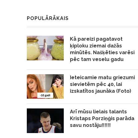
POPULĀRĀKAIS
Kā pareizi pagatavot
ķiploku ziemai dažās
minūtēs. Našķēties varēsi
pēc tam veselu gadu
Ieteicamie matu griezumi
sievietēm pēc 40, lai
izskatītos jaunāka (Foto)
Arī mūsu lielais talants
Kristaps Porziņģis parāda
savu nostāju‼️‼️‼️