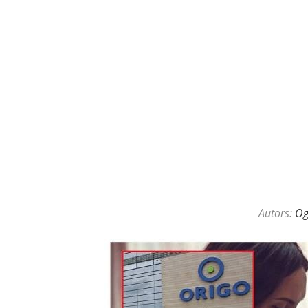
KAZINO DĪLERU APSLĒPTĀ VAL
Autors:
O