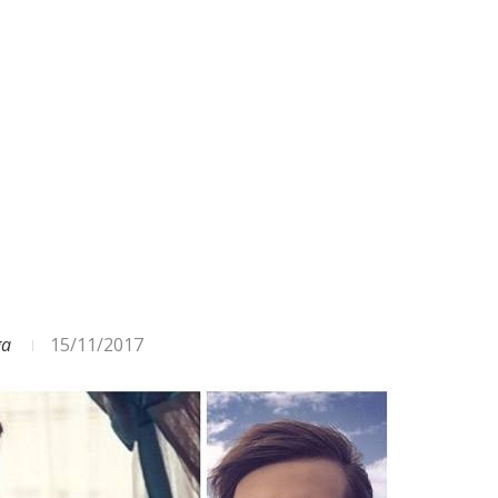
ODA – DAŽĀDI SIGNĀLI UN...
ga
15/11/2017