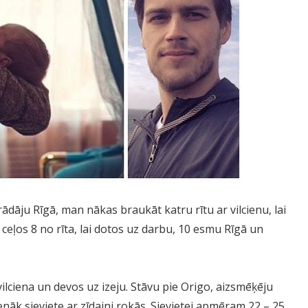
ādāju Rīgā, man nākas braukāt katru rītu ar vilcienu, lai
ceļos 8 no rīta, lai dotos uz darbu, 10 esmu Rīgā un
vilciena un devos uz izeju. Stāvu pie Origo, aizsmēķēju
enāk sieviete ar zīdaini rokās. Sievietei apmēram 22 – 25