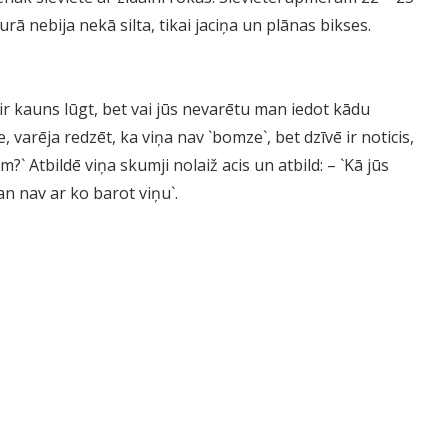
ā nebija nekā silta, tikai jaciņa un plānas bikses.
n ir kauns lūgt, bet vai jūs nevarētu man iedot kādu
 varēja redzēt, ka viņa nav `bomze`, bet dzīvē ir noticis,
m?` Atbildē viņa skumji nolaiž acis un atbild: – `Kā jūs
n nav ar ko barot viņu`.