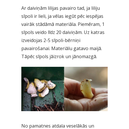
Ar daiviņām lilijas pavairo tad, ja liliju
sīpoli ir lieli, ja vēlas iegūt pēc iespējas
vairāk stādāmā materiāla. Piemēram, 1
sīpols veido līdz 20 daiviņām. Uz katras
izveidojas 2-5 sīpoli-bērniņi
pavairošanai. Materiālu gatavo maijā.
Tāpēc sīpols jāizrok un jānomazgā.
No pamatnes atdala veselākās un