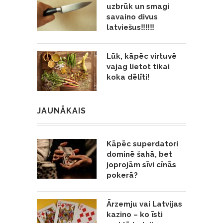
uzbrūk un smagi
savaino divus
latviešus‼️‼️‼️
Lūk, kāpēc virtuvē
vajag lietot tikai
koka dēlīti!
JAUNĀKAIS
Kāpēc superdatori
dominē šahā, bet
joprojām sīvi cīnās
pokerā?
Ārzemju vai Latvijas
kazino – ko īsti