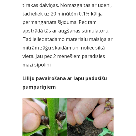
tīrākās daiviņas. Nomazgā tās ar ūdeni,
tad ieliek uz 20 minūtēm 0,1% kālija
permanganāta šķīdumā. Pēc tam
apstrādā tās ar augšanas stimulatoru.
Tad ieliec stādāmo materiālu maisiņā ar
mitrām zāģu skaidām un noliec siltā
vietā. Jau pēc 2 mēnešiem parādīsies
mazi sīpoliņi.
Liliju pavairošana ar lapu padusīšu
pumpuriņiem