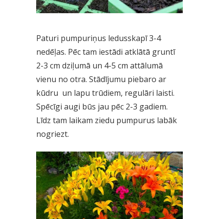
Paturi pumpuriņus ledusskapī 3-4
nedēļas. Pēc tam iestādi atklātā gruntī
2-3 cm dziļumā un 4-5 cm attālumā
vienu no otra. Stādījumu piebaro ar
kūdru un lapu trūdiem, regulāri laisti.
Spēcīgi augi būs jau pēc 2-3 gadiem.
Līdz tam laikam ziedu pumpurus labāk
nogriezt.