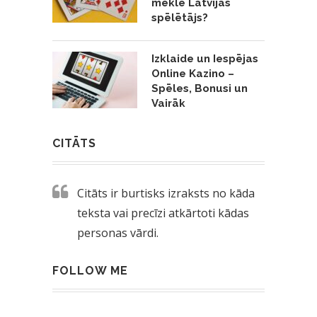
meklē Latvijas
spēlētājs?
Izklaide un Iespējas
Online Kazino –
Spēles, Bonusi un
Vairāk
CITĀTS
Citāts ir burtisks izraksts no kāda
teksta vai precīzi atkārtoti kādas
personas vārdi.
FOLLOW ME