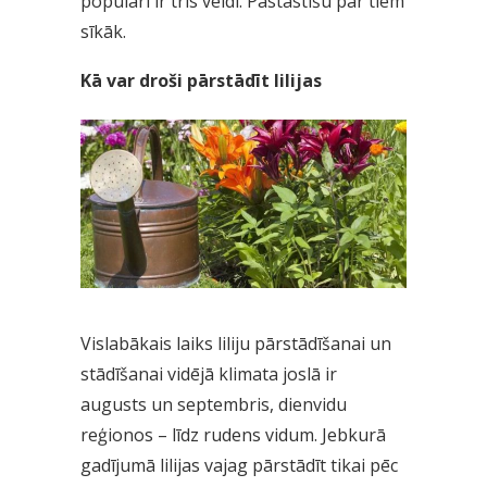
populāri ir trīs veidi. Pastāstīšu par tiem
sīkāk.
Kā var droši pārstādīt lilijas
Vislabākais laiks liliju pārstādīšanai un
stādīšanai vidējā klimata joslā ir
augusts un septembris, dienvidu
reģionos – līdz rudens vidum. Jebkurā
gadījumā lilijas vajag pārstādīt tikai pēc