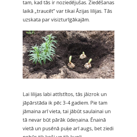
tam, kad tās ir noziedējušas. Ziedēšanas
laikā „traucēt” var tikai Āzijas lilijas. Tās
uzskata par visizturīgākajām.
Lai lilijas labi attīstītos, tās jāizrok un
jāpārstāda ik pēc 3-4 gadiem. Pie tam
jāmaina arī vieta, tai jābūt saulainai un
tā nevar būt pārāk ūdeņaina. Ēnainā
vietā un pusēnā puķe arī augs, bet ziedi