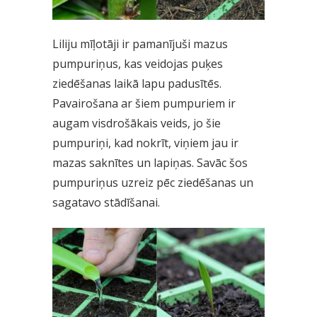
Liliju mīļotāji ir pamanījuši mazus
pumpuriņus, kas veidojas puķes
ziedēšanas laikā lapu padusītēs.
Pavairošana ar šiem pumpuriem ir
augam visdrošākais veids, jo šie
pumpuriņi, kad nokrīt, viņiem jau ir
mazas saknītes un lapiņas. Savāc šos
pumpuriņus uzreiz pēc ziedēšanas un
sagatavo stādīšanai.