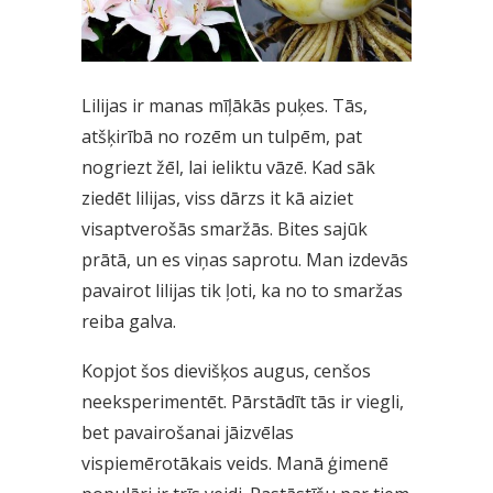
Lilijas ir manas mīļākās puķes. Tās,
atšķirībā no rozēm un tulpēm, pat
nogriezt žēl, lai ieliktu vāzē. Kad sāk
ziedēt lilijas, viss dārzs it kā aiziet
visaptverošās smaržās. Bites sajūk
prātā, un es viņas saprotu. Man izdevās
pavairot lilijas tik ļoti, ka no to smaržas
reiba galva.
Kopjot šos dievišķos augus, cenšos
neeksperimentēt. Pārstādīt tās ir viegli,
bet pavairošanai jāizvēlas
vispiemērotākais veids. Manā ģimenē