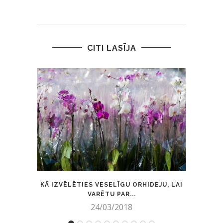
CITI LASĪJA
KĀ IZVĒLĒTIES VESELĪGU ORHIDEJU, LAI
LI
VARĒTU PAR...
24/03/2018