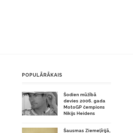
POPULĀRĀKAIS
Šodien mūžībā
devies 2006. gada
MotoGP čempions
Nikijs Heidens
Šausmas Ziemeļīrijā,