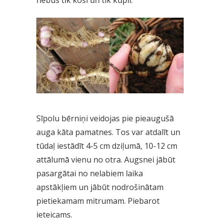
nebūs tik koši un tik kupli.
Sīpolu bērniņi veidojas pie pieaugušā
auga kāta pamatnes. Tos var atdalīt un
tūdaļ iestādīt 4-5 cm dziļumā, 10-12 cm
attālumā vienu no otra. Augsnei jābūt
pasargātai no nelabiem laika
apstākļiem un jābūt nodrošinātam
pietiekamam mitrumam. Piebarot
ieteicams.