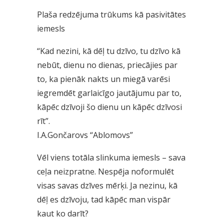
Plaša redzējuma trūkums kā pasivitātes
iemesls
“Kad nezini, kā dēļ tu dzīvo, tu dzīvo kā
nebūt, dienu no dienas, priecājies par
to, ka pienāk nakts un miegā varēsi
iegremdēt garlaicīgo jautājumu par to,
kāpēc dzīvoji šo dienu un kāpēc dzīvosi
rīt”.
I.A.Gončarovs “Ablomovs”
Vēl viens totāla slinkuma iemesls – sava
ceļa neizpratne. Nespēja noformulēt
visas savas dzīves mērķi. Ja nezinu, kā
dēļ es dzīvoju, tad kāpēc man vispār
kaut ko darīt?