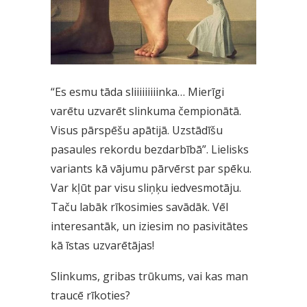
“Es esmu tāda sliiiiiiiiinka… Mierīgi
varētu uzvarēt slinkuma čempionātā.
Visus pārspēšu apātijā. Uzstādīšu
pasaules rekordu bezdarbībā”. Lielisks
variants kā vājumu pārvērst par spēku.
Var kļūt par visu sliņķu iedvesmotāju.
Taču labāk rīkosimies savādāk. Vēl
interesantāk, un iziesim no pasivitātes
kā īstas uzvarētājas!
Slinkums, gribas trūkums, vai kas man
traucē rīkoties?