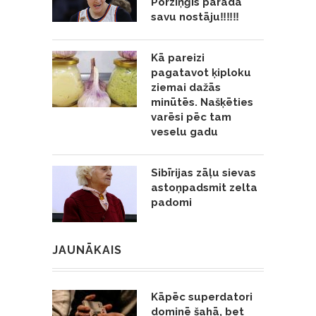
Porziņģis parāda
savu nostāju‼️‼️‼️
Kā pareizi
pagatavot ķiploku
ziemai dažās
minūtēs. Našķēties
varēsi pēc tam
veselu gadu
Sibīrijas zāļu sievas
astoņpadsmit zelta
padomi
JAUNĀKAIS
Kāpēc superdatori
dominē šahā, bet