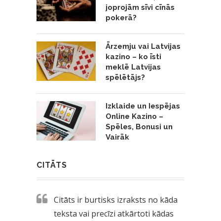
joprojām sīvi cīnās
pokerā?
Ārzemju vai Latvijas
kazino – ko īsti
meklē Latvijas
spēlētājs?
Izklaide un Iespējas
Online Kazino –
Spēles, Bonusi un
Vairāk
CITĀTS
Citāts ir burtisks izraksts no kāda
teksta vai precīzi atkārtoti kādas