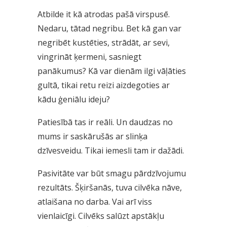
Atbilde it kā atrodas pašā virspusē.
Nedaru, tātad negribu. Bet kā gan var
negribēt kustēties, strādāt, ar sevi,
vingrināt ķermeni, sasniegt
panākumus? Kā var dienām ilgi vāļāties
gultā, tikai retu reizi aizdegoties ar
kādu ģeniālu ideju?
Patiesībā tas ir reāli. Un daudzas no
mums ir saskārušās ar slinķa
dzīvesveidu. Tikai iemesli tam ir dažādi.
Pasivitāte var būt smagu pārdzīvojumu
rezultāts. Šķiršanās, tuva cilvēka nāve,
atlaišana no darba. Vai arī viss
vienlaicīgi. Cilvēks salūzt apstākļu