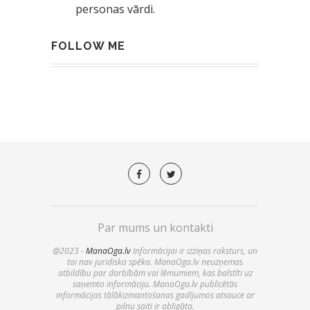
personas vārdi.
FOLLOW ME
Par mums un kontakti
@2023 -
ManaOga.lv
Informācijai ir izziņas raksturs, un
tai nav juridiska spēka. ManaOga.lv neuzņemas
atbildību par darbībām vai lēmumiem, kas balstīti uz
saņemto informāciju. ManaOga.lv publicētās
informācijas tālākizmantošanas gadījumos atsauce ar
pilnu saiti ir obligāta.