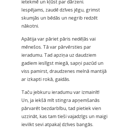
ietekmē un kļūst par dārzeni.
Iespējams, zaudē dzīves jēgu, grimst
skumjās un bēdās un negrib redzēt
nākotni.
Apātija var pāriet pāris nedēļās vai
mēnešos. Tā var pārvērsties par
ieradumu. Tad apziņa uz daudziem
gadiem ieslīgst miegā, sapņi pazūd un
viss pamirst, draudzenes melnā mantijā
ar izkapti rokā, gaidās.
Taču jebkuru ieradumu var izmainīt!
Un, ja iekšā mīt stingra apņemšanās
pārvarēt bezdarbību, tad pietiek vien
uzzināt, kas tam tieši vajadzīgs un maigi
ievilkt sevi atpakaļ dzīves bangās.