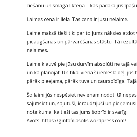
ciešanu un smagā likteņa…..kas padara jūs īpašus 
Laimes cena ir liela. Tās cena ir jūsu nelaime.
Laime maksā tieši tik: par to jums nāksies atdot 
pieaugšanas un pārvarēšanas stāstu. Tā rezultāt
nelaimes.
Laime klauvē pie jūsu durvīm absolūti ne tajā veid
un kā plānojāt. Un tikai viena šī iemesla dēļ, jūs
pārāk pieejama, pārāk tuva un caurspīdīga. Tajā
Šo laimi jūs nespēsiet nevienam nodot, tā nepasv
sajutīsiet un, sajutuši, ieraudzījuši un pieņēmusi t
noteikuma, ka tieši tas jums šobrīd ir svarīgi.
Avots: https://gintafiliasolis.wordpress.com/