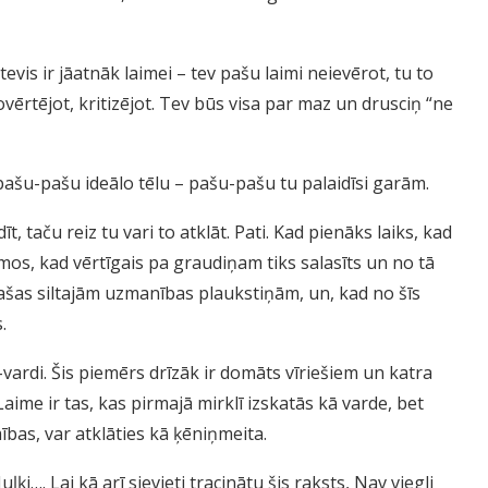
tevis ir jāatnāk laimei – tev pašu laimi neievērot, tu to
ovērtējot, kritizējot. Tev būs visa par maz un drusciņ “ne
 pašu-pašu ideālo tēlu – pašu-pašu tu palaidīsi garām.
, taču reiz tu vari to atklāt. Pati. Kad pienāks laiks, kad
umos, kad vērtīgais pa graudiņam tiks salasīts un no tā
pašas siltajām uzmanības plaukstiņām, un, kad no šīs
.
-vardi. Šis piemērs drīzāk ir domāts vīriešiem un katra
Laime ir tas, kas pirmajā mirklī izskatās kā varde, bet
as, var atklāties kā ķēniņmeita.
ķi…. Lai kā arī sievieti tracinātu šis raksts, Nav viegli