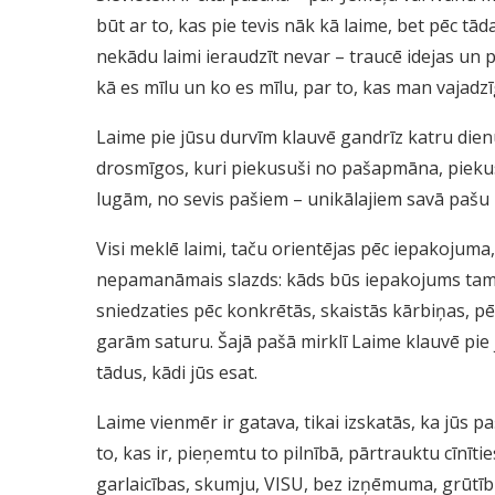
būt ar to, kas pie tevis nāk kā laime, bet pēc tād
nekādu laimi ieraudzīt nevar – traucē idejas un pri
kā es mīlu un ko es mīlu, par to, kas man vajadz
Laime pie jūsu durvīm klauvē gandrīz katru dienu,
drosmīgos, kuri piekusuši no pašapmāna, pieku
lugām, no sevis pašiem – unikālajiem savā pašu 
Visi meklē laimi, taču orientējas pēc iepakojuma, 
nepamanāmais slazds: kāds būs iepakojums tam, 
sniedzaties pēc konkrētās, skaistās kārbiņas, pēc
garām saturu. Šajā pašā mirklī Laime klauvē pie 
tādus, kādi jūs esat.
Laime vienmēr ir gatava, tikai izskatās, ka jūs p
to, kas ir, pieņemtu to pilnībā, pārtrauktu cīnīti
garlaicības, skumju, VISU, bez izņēmuma, grūtī