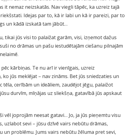
as it nemaz neizskatās. Nav viegli tāpēc, ka uzreiz tajā
ekšstati. Idejas par to, kā ir labi un kā ir pareizi, par to
īgs un kādā izskatā tam jābūt…
 tikai jūs visi to palaižat garām, visi, izņemot dažus
suši no drāmas un pašu iestudētajām ciešanu pilnajām
nelaimē.
pēc kārbiņas. Te nu arī ir vienīgais, uzreiz
ko jūs meklējat – nav zināms. Bet jūs sniedzaties un
 tēla, cerībām un ideāliem, zaudējot jēgu, palaižot
jūsu durvīm, mīņājas uz sliekšņa, gatavībā jūs apskaut
aši vēl joprojām neesat gatavi… Jo, ja jūs pieņemtu visu
es, uzlabot sevi – jūsu dzīvē vairs nebūtu drāmas,
bu un problēmu. Jums vairs nebūtu žēluma pret sevi,