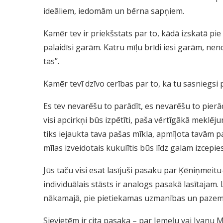
ideāliem, iedomām un bērna sapņiem.
Kamēr tev ir priekšstats par to, kādā izskatā pie 
palaidīsi garām. Katru mīļu brīdi iesi garām, nen
tas”.
Kamēr tevī dzīvo cerības par to, ka tu sasniegsi
Es tev nevarēšu to parādīt, es nevarēšu to pierādīt
visi apcirkņi būs izpētīti, paša vērtīgākā meklēj
tiks iejaukta tava pašas mīkla, apmīļota tavām 
mīlas izveidotais kukulītis būs līdz galam izcepies
Jūs taču visi esat lasījuši pasaku par Ķēniņmeitu
individuālais stāsts ir analogs pasakā lasītajam. 
nākamajā, pie pietiekamas uzmanības un pazemīb
Sievietēm ir cita pasaka – par Jemeļu vai Ivanu Muļ