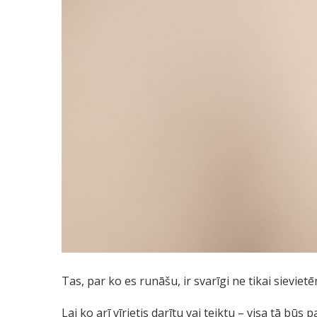
Tas, par ko es runāšu, ir svarīgi ne tikai sievietē
Lai ko arī vīrietis darītu vai teiktu – visa tā būs