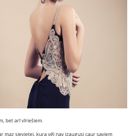
m, bet arī vīriešiem.
 par maz sievietei, kura vēl nav izaugusi caur saviem