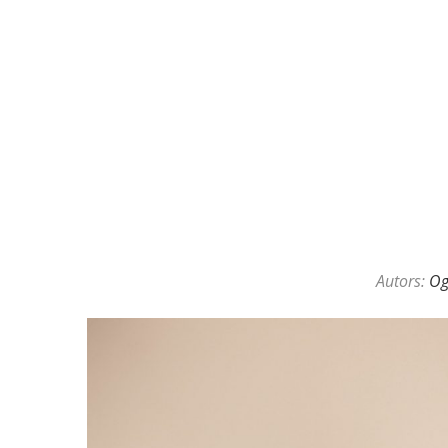
KAZINO DĪLERU APSLĒPTĀ VAL
Autors:
O