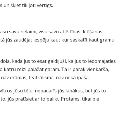
un šķiet tik ļoti vērtīgs.
visu savu nelaimi, visu savu attīstības, kļūšanas,
ā jūs zaudējat iespēju kaut kur saskatīt kaut gramu
olā, kādā jūs to esat gaidījuši, kā jūs to iedomājāties
 to katru reizi palažat garām. Tā ir pārāk vienkārša,
 nav drāmas, teatrālisma, nav nekā īpaša
ītros jūsu tēlu, nepadarīs jūs labākus, bet jūs to
o, jūs pratīsiet ar to palikt. Protams, tikai pie