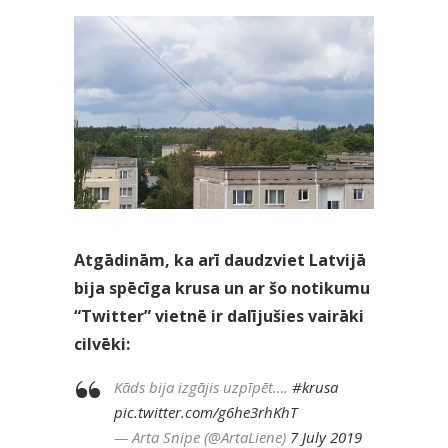
Atgādinām, ka arī daudzviet Latvijā
bija spēcīga krusa un ar šo notikumu
“Twitter” vietnē ir dalījušies vairāki
cilvēki:
Kāds bija izgājis uzpīpēt….
#krusa
pic.twitter.com/g6he3rhKhT
— Arta Snipe (@ArtaLiene)
7 July 2019