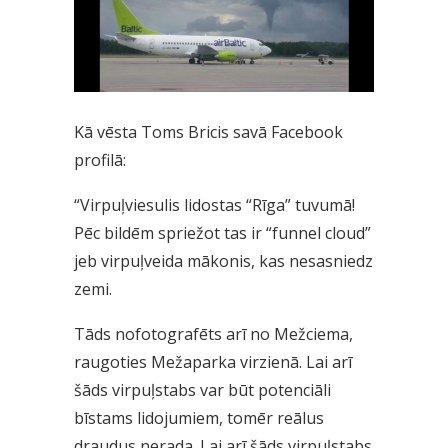
Kā vēsta Toms Bricis savā Facebook
profilā:
“Virpuļviesulis lidostas “Rīga” tuvumā!
Pēc bildēm spriežot tas ir “funnel cloud”
jeb virpuļveida mākonis, kas nesasniedz
zemi.
Tāds nofotografēts arī no Mežciema,
raugoties Mežaparka virzienā. Lai arī
šāds virpuļstabs var būt potenciāli
bīstams lidojumiem, tomēr reālus
draudus nerada. Lai arī šāds virpuļstabs