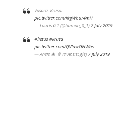
Vasara. Krusa.
pic.twitter.com/KtgWbur4mH
— Lauris 0.1 (@human_0_1)
7 July 2019
#lietus
#krusa
pic.twitter.com/QVIuwONWbs
— Ansis 🎄 📎 (@AnsisEgle)
7 July 2019