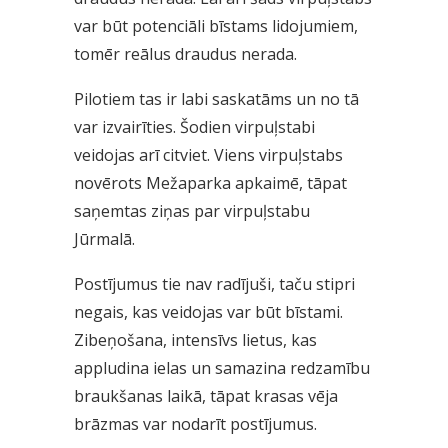
var būt potenciāli bīstams lidojumiem,
tomēr reālus draudus nerada.
Pilotiem tas ir labi saskatāms un no tā
var izvairīties. Šodien virpuļstabi
veidojas arī citviet. Viens virpuļstabs
novērots Mežaparka apkaimē, tāpat
saņemtas ziņas par virpuļstabu
Jūrmalā.
Postījumus tie nav radījuši, taču stipri
negais, kas veidojas var būt bīstami.
Zibeņošana, intensīvs lietus, kas
appludina ielas un samazina redzamību
braukšanas laikā, tāpat krasas vēja
brāzmas var nodarīt postījumus.