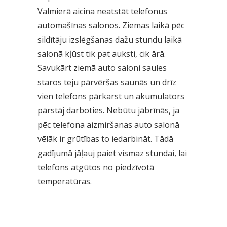
Valmierā aicina neatstāt telefonus
automašīnas salonos. Ziemas laikā pēc
sildītāju izslēgšanas dažu stundu laikā
salonā kļūst tik pat auksti, cik ārā.
Savukārt ziemā auto saloni saules
staros teju pārvēršas saunās un drīz
vien telefons pārkarst un akumulators
pārstāj darboties. Nebūtu jābrīnās, ja
pēc telefona aizmiršanas auto salonā
vēlāk ir grūtības to iedarbināt. Tādā
gadījumā jāļauj paiet vismaz stundai, lai
telefons atgūtos no piedzīvotā
temperatūras.