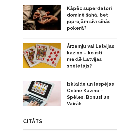
Kāpēc superdatori
dominē šahā, bet
joprojām sīvi cīnās
pokerā?
Ārzemju vai Latvijas
kazino – ko īsti
meklē Latvijas
spēlētājs?
Izklaide un Iespējas
Online Kazino –
Spēles, Bonusi un
Vairāk
CITĀTS