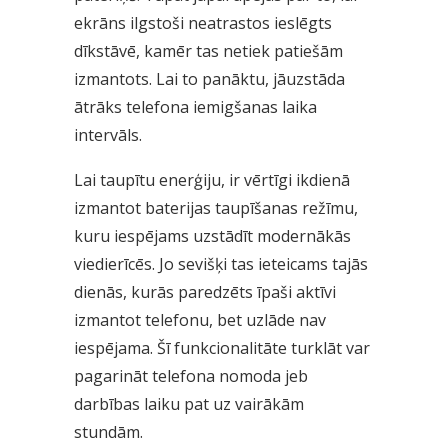
ekrāns ilgstoši neatrastos ieslēgts
dīkstāvē, kamēr tas netiek patiešām
izmantots. Lai to panāktu, jāuzstāda
ātrāks telefona iemigšanas laika
intervāls.
Lai taupītu enerģiju, ir vērtīgi ikdienā
izmantot baterijas taupīšanas režīmu,
kuru iespējams uzstādīt modernākās
viedierīcēs. Jo sevišķi tas ieteicams tajās
dienās, kurās paredzēts īpaši aktīvi
izmantot telefonu, bet uzlāde nav
iespējama. Šī funkcionalitāte turklāt var
pagarināt telefona nomoda jeb
darbības laiku pat uz vairākām
stundām.