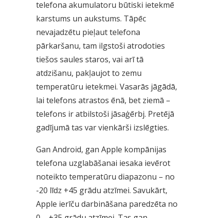
telefona akumulatoru būtiski ietekmē
karstums un aukstums. Tāpēc
nevajadzētu pieļaut telefona
pārkaršanu, tam ilgstoši atrodoties
tiešos saules staros, vai arī tā
atdzišanu, pakļaujot to zemu
temperatūru ietekmei. Vasarās jāgādā,
lai telefons atrastos ēnā, bet ziemā –
telefons ir atbilstoši jāsaģērbj. Pretējā
gadījumā tas var vienkārši izslēgties.
Gan Android, gan Apple kompānijas
telefona uzglabāšanai iesaka ievērot
noteikto temperatūru diapazonu – no
-20 līdz +45 grādu atzīmei. Savukārt,
Apple ierīču darbināšana paredzēta no
0 – +35 grādu atzīmei. Tas gan