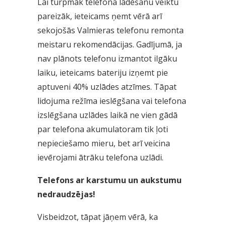
Lai turpmāk telefona lādēšanu veiktu
pareizāk, ieteicams ņemt vērā arī
sekojošās Valmieras telefonu remonta
meistaru rekomendācijas. Gadījumā, ja
nav plānots telefonu izmantot ilgāku
laiku, ieteicams bateriju izņemt pie
aptuveni 40% uzlādes atzīmes. Tāpat
lidojuma režīma ieslēgšana vai telefona
izslēgšana uzlādes laikā ne vien gādā
par telefona akumulatoram tik ļoti
nepieciešamo mieru, bet arī veicina
ievērojami ātrāku telefona uzlādi.
Telefons ar karstumu un aukstumu
nedraudzējas!
Visbeidzot, tāpat jāņem vērā, ka