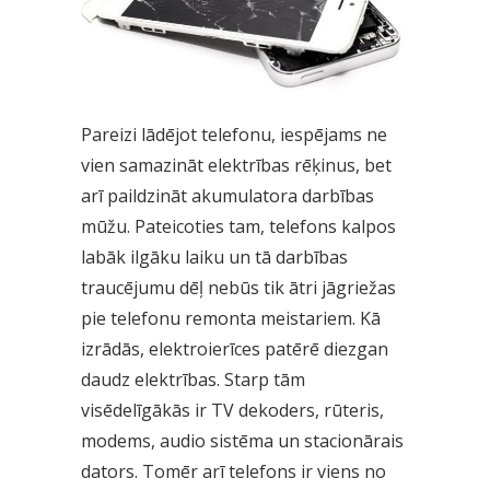
Pareizi lādējot telefonu, iespējams ne
vien samazināt elektrības rēķinus, bet
arī paildzināt akumulatora darbības
mūžu. Pateicoties tam, telefons kalpos
labāk ilgāku laiku un tā darbības
traucējumu dēļ nebūs tik ātri jāgriežas
pie telefonu remonta meistariem. Kā
izrādās, elektroierīces patērē diezgan
daudz elektrības. Starp tām
visēdelīgākās ir TV dekoders, rūteris,
modems, audio sistēma un stacionārais
dators. Tomēr arī telefons ir viens no