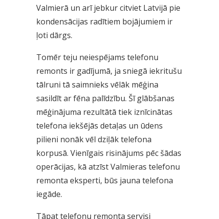
Valmierā un arī jebkur citviet Latvijā pie
kondensācijas radītiem bojājumiem ir
ļoti dārgs.
Tomēr teju neiespējams telefonu
remonts ir gadījumā, ja sniegā iekritušu
tālruni tā saimnieks vēlāk mēģina
sasildīt ar fēna palīdzību. Šī glābšanas
mēģinājuma rezultātā tiek iznīcinātas
telefona iekšējās detaļas un ūdens
pilieni nonāk vēl dziļāk telefona
korpusā. Vienīgais risinājums pēc šādas
operācijas, kā atzīst Valmieras telefonu
remonta eksperti, būs jauna telefona
iegāde.
Tāpat telefonu remonta servisi