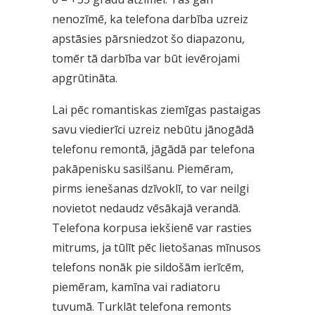
nenozīmē, ka telefona darbība uzreiz
apstāsies pārsniedzot šo diapazonu,
tomēr tā darbība var būt ievērojami
apgrūtināta.
Lai pēc romantiskas ziemīgas pastaigas
savu viedierīci uzreiz nebūtu jānogādā
telefonu remontā, jāgādā par telefona
pakāpenisku sasilšanu. Piemēram,
pirms ienešanas dzīvoklī, to var neilgi
novietot nedaudz vēsākajā verandā.
Telefona korpusa iekšienē var rasties
mitrums, ja tūlīt pēc lietošanas mīnusos
telefons nonāk pie sildošām ierīcēm,
piemēram, kamīna vai radiatoru
tuvumā. Turklāt telefona remonts