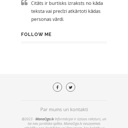
Citāts ir burtisks izraksts no kāda
teksta vai precīzi atkārtoti kādas
personas vārdi.
FOLLOW ME
Par mums un kontakti
@2023 -
ManaOga.lv
Informācijai ir izziņas raksturs, un
tai nav juridiska spēka. ManaOga.lv neuzņemas