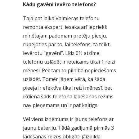
Kādu gavēni ievēro telefons?
Tajā pat laikā Valmieras telefonu
remonta eksperti iesaka arī iepriekš
minētajam padomam pretēju pieeju,
rūpējoties par to, lai telefons, tā teikt,
ievērotu “gavēni”. Līdz 0% atzīmei
telefonu uzlādēt ir ieteicams tikai 1 reizi
mēnesī. Pēc tam to pilnībā nepieciešams
uzlādēt. Tomēr jāņem vērā, ka šāda
pieeja ir efektīva tikai reizi mēnesī, bet
ikdienā šāds telefona lādēšanas režīms
nav pieņemams un ir pat kaitīgs.
Vēl viens izņēmums ir jauns telefons ar
jaunu bateriju. Tādā gadījumā pirmās 3
lādēšanas reizes obligāti jāizpilda