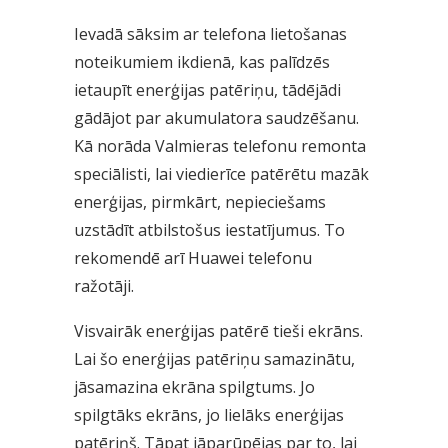
Ievadā sāksim ar telefona lietošanas
noteikumiem ikdienā, kas palīdzēs
ietaupīt enerģijas patēriņu, tādējādi
gādājot par akumulatora saudzēšanu.
Kā norāda Valmieras telefonu remonta
speciālisti, lai viedierīce patērētu mazāk
enerģijas, pirmkārt, nepieciešams
uzstādīt atbilstošus iestatījumus. To
rekomendē arī Huawei telefonu
ražotāji.
Visvairāk enerģijas patērē tieši ekrāns.
Lai šo enerģijas patēriņu samazinātu,
jāsamazina ekrāna spilgtums. Jo
spilgtāks ekrāns, jo lielāks enerģijas
patēriņš. Tāpat jāparūpējas par to, lai