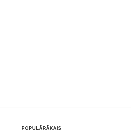
POPULĀRĀKAIS