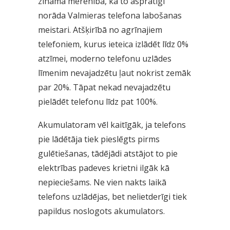
zināma mērenība, kā to asprātīgi
norāda Valmieras telefona labošanas
meistari. Atšķirībā no agrīnajiem
telefoniem, kurus ieteica izlādēt līdz 0%
atzīmei, moderno telefonu uzlādes
līmenim nevajadzētu ļaut nokrist zemāk
par 20%. Tāpat nekad nevajadzētu
pielādēt telefonu līdz pat 100%.
Akumulatoram vēl kaitīgāk, ja telefons
pie lādētāja tiek pieslēgts pirms
gulētiešanas, tādējādi atstājot to pie
elektrības padeves krietni ilgāk kā
nepieciešams. Ne vien nakts laikā
telefons uzlādējas, bet nelietderīgi tiek
papildus noslogots akumulators.