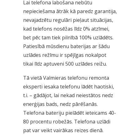
Lai telefona labošana nebūtu
nepieciešama ātrāk kā paredz garantija,
nevajadzētu regulāri pieļaut situācijas,
kad telefons nosēžas līdz 0% atzīmei,
bet pēc tam tiek pilnībā 100% uzlādēts.
Patiesībā mūsdienu baterijas ar šādu
uzlādes režīmu ir spējīgas nokalpot
tikai līdz aptuveni 500 uzlādes reižu.
Tā vietā Valmieras telefonu remonta
eksperti iesaka telefonu lādēt haotiski,
t.i. – gādājot, lai nekad neiestātos nedz
enerģijas bads, nedz pārēšanās.
Telefona bateriju pielādēt ieteicams 40-
80 procentu robežās. Telefona uzlādi
pat var veikt vairākas reizes dienā.