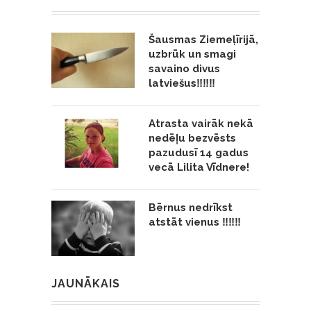
Šausmas Ziemeļīrijā,
uzbrūk un smagi
savaino divus
latviešus‼️‼️‼️
Atrasta vairāk nekā
nedēļu bezvēsts
pazudusī 14 gadus
vecā Lilita Vīdnere!
Bērnus nedrīkst
atstāt vienus ‼️‼️‼️
JAUNĀKAIS