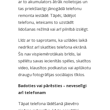
ar to akumulators ātrāk nolietojas un
tas priekšlaicīgi jānogādā telefonu
remonta iestādē. Tāpēc, lādējot
telefonu, ieteicams to uzstādīt
lidošanas režīmā vai arī pilnībā izslēgt.
Līdz ar to saprotams, ka uzlādes laikā
nedrīkst arī skatīties telefona ekrānā.
Šis nav vispiemērotākais brīdis, lai
spēlētu savas iecienītās spēles, skatītos
video, klausītos podkastus vai aplūkotu
draugu fotogrāfijas sociālajos tīklos.
Badoties vai pārēsties – neveselīgi
arī telefonam
Tāpat telefona lādēšanā jāievēro