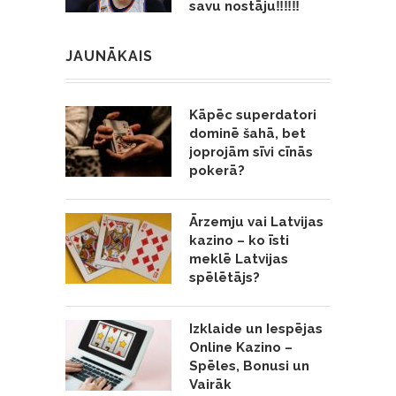
savu nostāju‼️‼️‼️
JAUNĀKAIS
Kāpēc superdatori
dominē šahā, bet
joprojām sīvi cīnās
pokerā?
Ārzemju vai Latvijas
kazino – ko īsti
meklē Latvijas
spēlētājs?
Izklaide un Iespējas
Online Kazino –
Spēles, Bonusi un
Vairāk