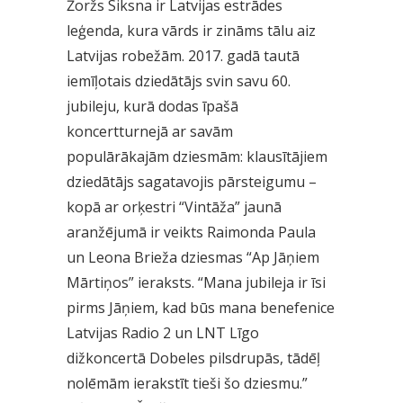
Žoržs Siksna ir Latvijas estrādes
leģenda, kura vārds ir zināms tālu aiz
Latvijas robežām. 2017. gadā tautā
iemīļotais dziedātājs svin savu 60.
jubileju, kurā dodas īpašā
koncertturnejā ar savām
populārākajām dziesmām: klausītājiem
dziedātājs sagatavojis pārsteigumu –
kopā ar orķestri “Vintāža” jaunā
aranžējumā ir veikts Raimonda Paula
un Leona Brieža dziesmas “Ap Jāņiem
Mārtiņos” ieraksts. “Mana jubileja ir īsi
pirms Jāņiem, kad būs mana benefenice
Latvijas Radio 2 un LNT Līgo
dižkoncertā Dobeles pilsdrupās, tādēļ
nolēmām ierakstīt tieši šo dziesmu.”