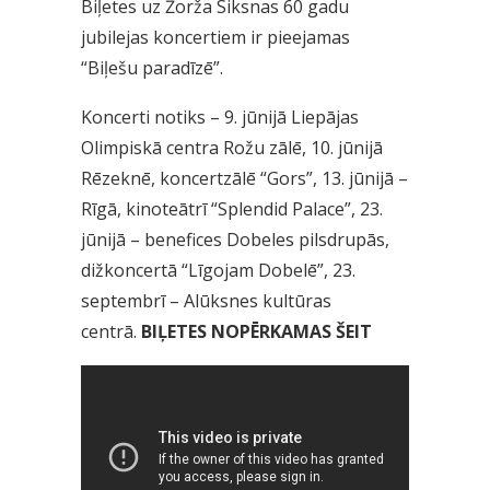
Biļetes uz Žorža Siksnas 60 gadu
jubilejas koncertiem ir pieejamas
“Biļešu paradīzē”.
Koncerti notiks – 9. jūnijā Liepājas
Olimpiskā centra Rožu zālē, 10. jūnijā
Rēzeknē, koncertzālē “Gors”, 13. jūnijā –
Rīgā, kinoteātrī “Splendid Palace”, 23.
jūnijā – benefices Dobeles pilsdrupās,
dižkoncertā “Līgojam Dobelē”, 23.
septembrī – Alūksnes kultūras
centrā.
BIĻETES NOPĒRKAMAS ŠEIT