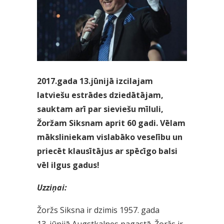
2017.gada 13.jūnijā izcilajam
latviešu estrādes dziedātājam,
sauktam arī par sieviešu mīluli,
Žoržam Siksnam aprit 60 gadi. Vēlam
māksliniekam vislabāko veselību un
priecēt klausītājus ar spēcīgo balsi
vēl ilgus gadus!
Uzziņai:
Žoržs Siksna ir dzimis 1957. gada
13. jūnijā Augstkalnes pagastā. Žoržs ir