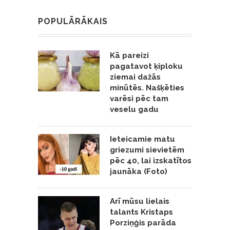
POPULĀRĀKAIS
Kā pareizi
pagatavot ķiploku
ziemai dažās
minūtēs. Našķēties
varēsi pēc tam
veselu gadu
Ieteicamie matu
griezumi sievietēm
pēc 40, lai izskatītos
jaunāka (Foto)
Arī mūsu lielais
talants Kristaps
Porziņģis parāda