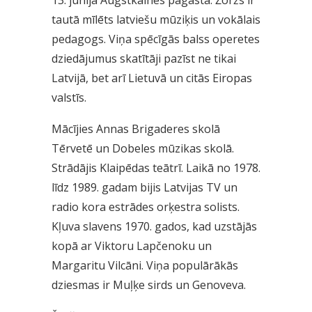
tautā mīlēts latviešu mūziķis un vokālais
pedagogs. Viņa spēcīgās balss operetes
dziedājumus skatītāji pazīst ne tikai
Latvijā, bet arī Lietuvā un citās Eiropas
valstīs.
Mācījies Annas Brigaderes skolā
Tērvetē un Dobeles mūzikas skolā.
Strādājis Klaipēdas teātrī. Laikā no 1978.
līdz 1989. gadam bijis Latvijas TV un
radio kora estrādes orķestra solists.
Kļuva slavens 1970. gados, kad uzstājās
kopā ar Viktoru Lapčenoku un
Margaritu Vilcāni. Viņa populārākās
dziesmas ir Muļķe sirds un Genoveva.