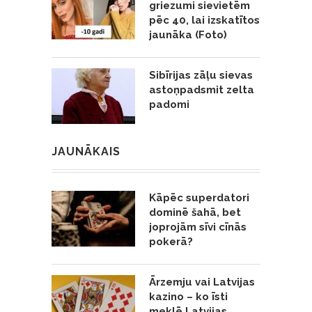
griezumi sievietēm
pēc 40, lai izskatītos
jaunāka (Foto)
Sibīrijas zāļu sievas
astoņpadsmit zelta
padomi
JAUNĀKAIS
Kāpēc superdatori
dominē šahā, bet
joprojām sīvi cīnās
pokerā?
Ārzemju vai Latvijas
kazino – ko īsti
meklē Latvijas