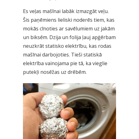
Es veļas mašīnai labāk izmazgāt veļu.
Šis paņēmiens lieliski noderēs tiem, kas
mokās cīnoties ar savēlumiem uz jakām
un biksēm. Dzija un folija ļauj apģērbam
neuzkrāt statisko elektrību, kas rodas
mašīnai darbojoties. Tieši statiskā
elektrība vainojama pie tā, ka vieglie
putekļi nosēžas uz drēbēm.