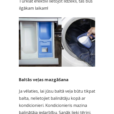
Turklāt efektīvi lietojot līdzekli, tas būs
ilgākam laikam!
Baltās veļas mazgāšana
Ja vēlaties, lai jūsu baltā veļa būtu tikpat
balta, nelietojiet balinātāju kopā ar
kondicionieri. Kondicionieris mazina
balinātāja iedarbību. Sanāk lieki tēriņi.