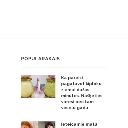
POPULĀRĀKAIS
Kā pareizi
pagatavot ķiploku
ziemai dažās
minūtēs. Našķēties
varēsi pēc tam
veselu gadu
Ieteicamie matu