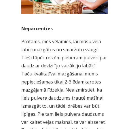
Nepārcenties
Protams, mēs vēlamies, lai mūsu veļa
labi izmazgātos un smaržotu svaigi.
Tieši tāpēc reizēm pieberam pulveri par
daudz ar devīzi ”jo vairāk, jo labāk”.
Taču kvalitatīvai mazgāšanai mums
nepieciešamas tikai 2-3 ēdamkarotes
mazgājamā līdzekļa. Neaizmirstiet, ka
liels pulvera daudzums traucē mašīnai
izmazgāt to, un tādēļ drēbes var būt
lipīgas. Pie tam liels pulvera daudzums
var kaitēt veļas mašīnai, tā var aizsērēt.