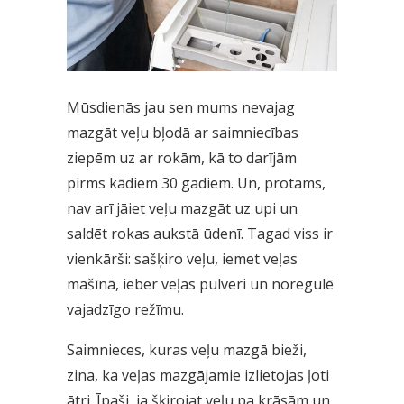
Mūsdienās jau sen mums nevajag
mazgāt veļu bļodā ar saimniecības
ziepēm uz ar rokām, kā to darījām
pirms kādiem 30 gadiem. Un, protams,
nav arī jāiet veļu mazgāt uz upi un
saldēt rokas aukstā ūdenī. Tagad viss ir
vienkārši: sašķiro veļu, iemet veļas
mašīnā, ieber veļas pulveri un noregulē
vajadzīgo režīmu.
Saimnieces, kuras veļu mazgā bieži,
zina, ka veļas mazgājamie izlietojas ļoti
ātri. Īpaši, ja šķirojat veļu pa krāsām un