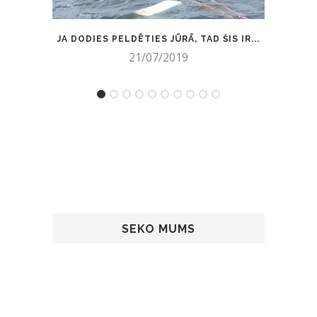
JA DODIES PELDĒTIES JŪRĀ, TAD ŠIS IR...
10 P
21/07/2019
SEKO MUMS