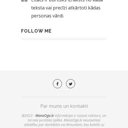
teksta vai precīzi atkārtoti kādas
personas vārdi.
FOLLOW ME
Par mums un kontakti
@2023 -
ManaOga.lv
Informācijai ir izziņas raksturs, un
tai nav juridiska spēka. ManaOga.lv neuzņemas
atbildību par darbībām vai lēmumiem, kas balstīti uz