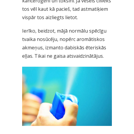
kancerogēni un toksīni. Ja vesels cilvēks
tos vēl kaut kā pacieš, tad astmatiķiem
vispār tos aizliegts lietot.
Ierīko, beidzot, mājā normālu spēcīgu
tvaika nosūcēju, nopērc aromātiskos
akmeņus, izmanto dabiskās ēteriskās
eļļas. Tikai ne gaisa atsvaidzinātājus.