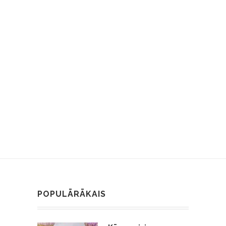
POPULĀRĀKAIS