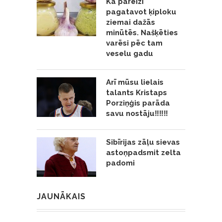
Kā pareizi
pagatavot ķiploku
ziemai dažās
minūtēs. Našķēties
varēsi pēc tam
veselu gadu
Arī mūsu lielais
talants Kristaps
Porziņģis parāda
savu nostāju‼️‼️‼️
Sibīrijas zāļu sievas
astoņpadsmit zelta
padomi
JAUNĀKAIS