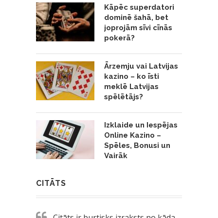
Kāpēc superdatori
dominē šahā, bet
joprojām sīvi cīnās
pokerā?
Ārzemju vai Latvijas
kazino – ko īsti
meklē Latvijas
spēlētājs?
Izklaide un Iespējas
Online Kazino –
Spēles, Bonusi un
Vairāk
CITĀTS
Citāts ir burtisks izraksts no kāda