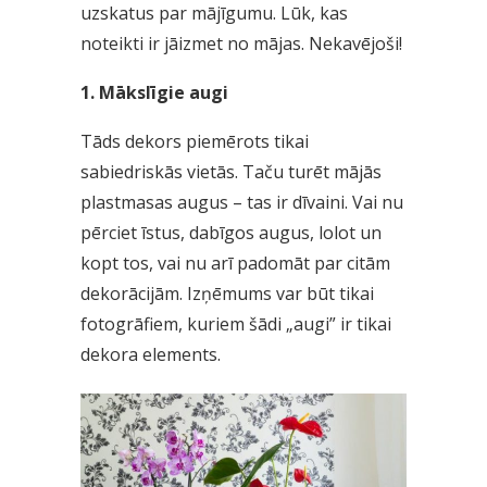
uzskatus par mājīgumu. Lūk, kas
noteikti ir jāizmet no mājas. Nekavējoši!
1. Mākslīgie augi
Tāds dekors piemērots tikai
sabiedriskās vietās. Taču turēt mājās
plastmasas augus – tas ir dīvaini. Vai nu
pērciet īstus, dabīgos augus, lolot un
kopt tos, vai nu arī padomāt par citām
dekorācijām. Izņēmums var būt tikai
fotogrāfiem, kuriem šādi „augi” ir tikai
dekora elements.