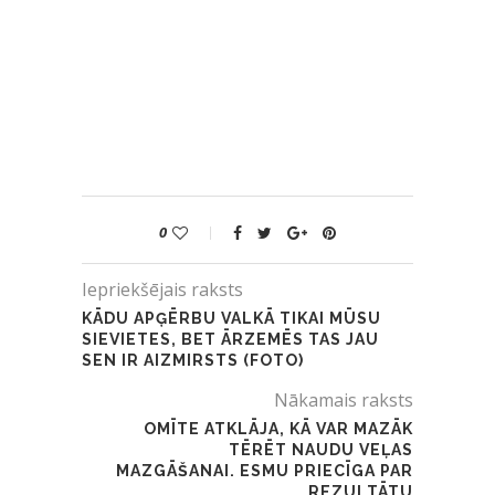
0
Iepriekšējais raksts
KĀDU APĢĒRBU VALKĀ TIKAI MŪSU
SIEVIETES, BET ĀRZEMĒS TAS JAU
SEN IR AIZMIRSTS (FOTO)
Nākamais raksts
OMĪTE ATKLĀJA, KĀ VAR MAZĀK
TĒRĒT NAUDU VEĻAS
MAZGĀŠANAI. ESMU PRIECĪGA PAR
REZULTĀTU