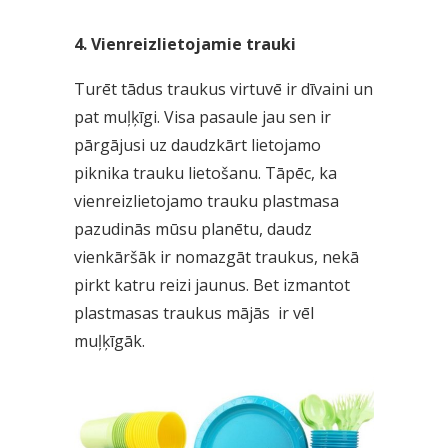
4. Vienreizlietojamie trauki
Turēt tādus traukus virtuvē ir dīvaini un
pat muļķīgi. Visa pasaule jau sen ir
pārgājusi uz daudzkārt lietojamo
piknika trauku lietošanu. Tāpēc, ka
vienreizlietojamo trauku plastmasa
pazudinās mūsu planētu, daudz
vienkāršāk ir nomazgāt traukus, nekā
pirkt katru reizi jaunus. Bet izmantot
plastmasas traukus mājās ir vēl
muļķīgāk.