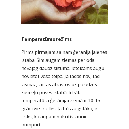
Temperatūras režīms
Pirms pirmajām salnām ģerānija jāienes
istabā. Šim augam ziemas periodā
nevajag daudz siltuma. Ieteicams augu
novietot vēsā telpā. Ja tādas nav, tad
vismaz, lai tas atrastos uz palodzes
ziemeļu puses istabā. Ideāla
temperatūra ģerānijai ziemā ir 10-15
grādi virs nulles. Ja būs augstāka, ir
risks, ka augam nokritīs jaunie
pumpuri.