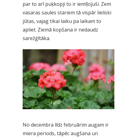
par to arī puķkopji to ir iemīļojuši. Zem
vasaras saules stariem tā vispār lieliski
jūtas, vajag tikai laiku pa laikam to
apliet. Ziemā kopšana ir nedaudz
sarežģītāka.
No decembra līdz februārim augam ir
miera periods, tāpēc augšana un