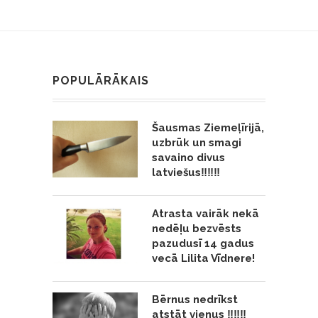
POPULĀRĀKAIS
Šausmas Ziemeļīrijā,
uzbrūk un smagi
savaino divus
latviešus‼️‼️‼️
Atrasta vairāk nekā
nedēļu bezvēsts
pazudusī 14 gadus
vecā Lilita Vīdnere!
Bērnus nedrīkst
atstāt vienus ‼️‼️‼️