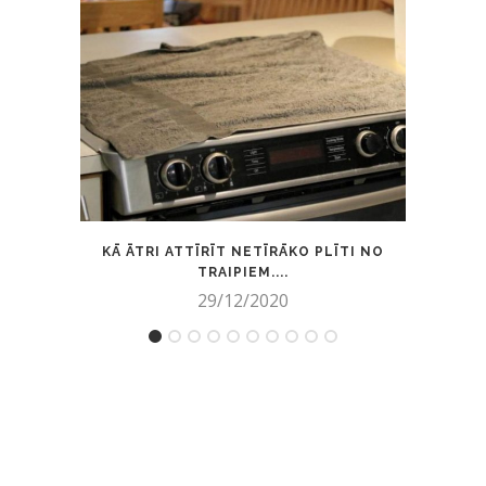
KĀ ĀTRI ATTĪRĪT NETĪRĀKO PLĪTI NO
ETIĶ
TRAIPIEM....
29/12/2020