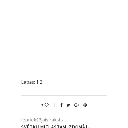
Lapas:
1
2
1
Iepriekšējais raksts
SVĒTKU MIELASTAM IZDOMĀJU