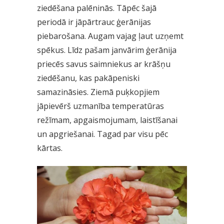
ziedēšana palēninās. Tāpēc šajā
periodā ir jāpārtrauc ģerānijas
piebarošana. Augam vajag ļaut uzņemt
spēkus. Līdz pašam janvārim ģerānija
priecēs savus saimniekus ar krāšņu
ziedēšanu, kas pakāpeniski
samazināsies. Ziemā puķkopjiem
jāpievērš uzmanība temperatūras
režīmam, apgaismojumam, laistīšanai
un apgriešanai. Tagad par visu pēc
kārtas.