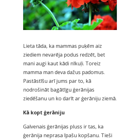
Lieta tāda, ka mammas puķēm aiz
ziediem nevarēja podus redzēt, bet
mani augi kaut kādi nīkuļi. Toreiz
mamma man deva dažus padomus.
Pastāstīšu arī jums par to, kā
nodrošināt bagātīgu ģerānijas
ziedēšanu un ko darīt ar ģerāniju ziemā.
Kā kopt ģerāniju
Galvenais ģerānijas pluss ir tas, ka
ģerānija neprasa īpašu kopšanu. Tieši