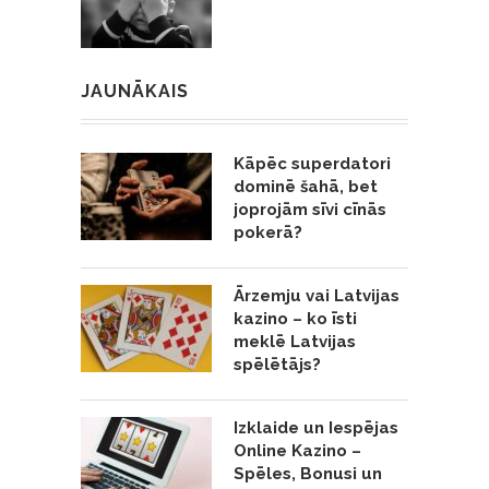
JAUNĀKAIS
Kāpēc superdatori
dominē šahā, bet
joprojām sīvi cīnās
pokerā?
Ārzemju vai Latvijas
kazino – ko īsti
meklē Latvijas
spēlētājs?
Izklaide un Iespējas
Online Kazino –
Spēles, Bonusi un