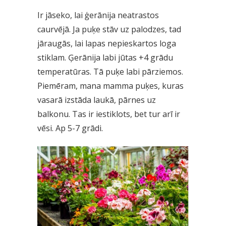
Ir jāseko, lai ģerānija neatrastos
caurvējā. Ja puķe stāv uz palodzes, tad
jāraugās, lai lapas nepieskartos loga
stiklam. Ģerānija labi jūtas +4 grādu
temperatūras. Tā puķe labi pārziemos.
Piemēram, mana mamma puķes, kuras
vasarā izstāda laukā, pārnes uz
balkonu. Tas ir iestiklots, bet tur arī ir
vēsi. Ap 5-7 grādi.