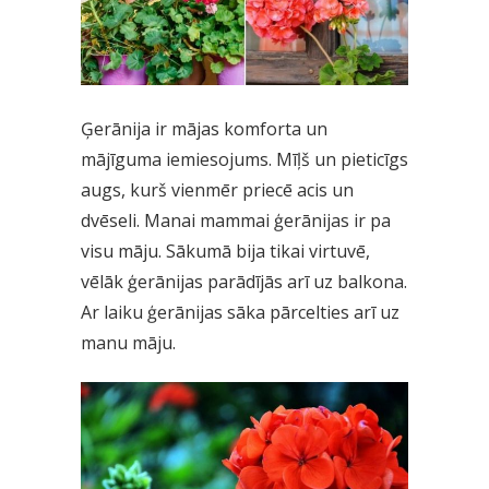
Ģerānija ir mājas komforta un
mājīguma iemiesojums. Mīļš un pieticīgs
augs, kurš vienmēr priecē acis un
dvēseli. Manai mammai ģerānijas ir pa
visu māju. Sākumā bija tikai virtuvē,
vēlāk ģerānijas parādījās arī uz balkona.
Ar laiku ģerānijas sāka pārcelties arī uz
manu māju.