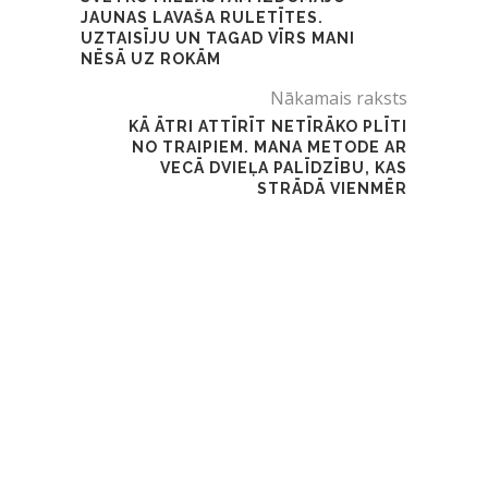
JAUNAS LAVAŠA RULETĪTES.
UZTAISĪJU UN TAGAD VĪRS MANI
NĒSĀ UZ ROKĀM
Nākamais raksts
KĀ ĀTRI ATTĪRĪT NETĪRĀKO PLĪTI
NO TRAIPIEM. MANA METODE AR
VECĀ DVIEĻA PALĪDZĪBU, KAS
STRĀDĀ VIENMĒR