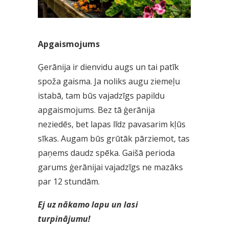
Apgaismojums
Ģerānija ir dienvidu augs un tai patīk
spoža gaisma. Ja noliks augu ziemeļu
istabā, tam būs vajadzīgs papildu
apgaismojums. Bez tā ģerānija
neziedēs, bet lapas līdz pavasarim kļūs
sīkas. Augam būs grūtāk pārziemot, tas
paņems daudz spēka. Gaišā perioda
garums ģerānijai vajadzīgs ne mazāks
par 12 stundām.
Ej uz nākamo lapu un lasi
turpinājumu!