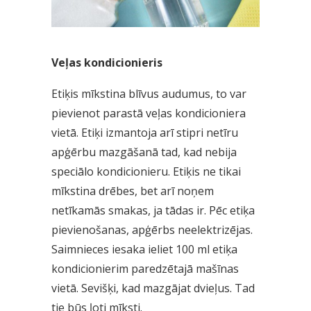
Veļas kondicionieris
Etiķis mīkstina blīvus audumus, to var
pievienot parastā veļas kondicioniera
vietā. Etiķi izmantoja arī stipri netīru
apģērbu mazgāšanā tad, kad nebija
speciālo kondicionieru. Etiķis ne tikai
mīkstina drēbes, bet arī noņem
netīkamās smakas, ja tādas ir. Pēc etiķa
pievienošanas, apģērbs neelektrizējas.
Saimnieces iesaka ieliet 100 ml etiķa
kondicionierim paredzētajā mašīnas
vietā. Sevišķi, kad mazgājat dvieļus. Tad
tie būs ļoti mīksti.