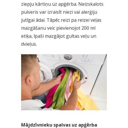
ziepju kārtiņu uz apģērba. Neizskalots
pulveris var izraisīt niezi vai alerģiju
jutīgai ādai. Tāpēc reizi pa reizei veļas
mazgāšanu veic pievienojot 200 ml
etiķa, īpaši mazgājot gultas veļu un
dvieļus.
Mājdzīvnieku spalvas uz apģērba