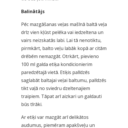
Balinātājs
Pēc mazgāšanas veļas mašīnā baltā veļa
drīz vien kļūst pelēka vai iedzeltena un
vairs neizskatās labi. Lai tā nenotiktu,
pirmkārt, balto veļu labāk kopā ar citām
drēbēm nemazgāt. Otrkārt, pievieno
100 ml galda etiķa kondicionierim
paredzētajā vietā. Etiķis palīdzēs
saglabāt baltajai veļai baltumu, palīdzēs
tikt vaļā no sviedru dzeltenajiem
traipiem. Tāpat arī aizkari un galdauti
būs tīrāki.
Ar etiķi var mazgāt arī delikātos
audumus, piemēram apakšveļu un