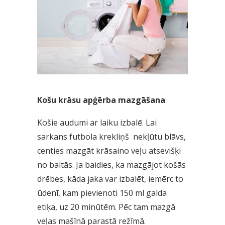
Košu krāsu apģērba mazgāšana
Košie audumi ar laiku izbalē. Lai
sarkans futbola krekliņš nekļūtu blāvs,
centies mazgāt krāsaino veļu atsevišķi
no baltās. Ja baidies, ka mazgājot košās
drēbes, kāda jaka var izbalēt, iemērc to
ūdenī, kam pievienoti 150 ml galda
etiķa, uz 20 minūtēm. Pēc tam mazgā
veļas mašīnā parastā režīmā.