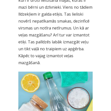
kuri ir droši lietošanā mājās, kurās ir
mazi bērni un dzīvnieki. Viens no tādiem
līdzekļiem ir galda etiķis. Tas lieliski
novērš nepatīkamās smakas, dezinficē
virsmas un notīra netīrumus. Un kā ar
veļas mazgāšanu? Arī tur var izmantot
etiķi. Tas palīdzēs labāk izmazgāt veļu
un tikt vaļā no traipiem uz apģērba.
Kāpēc to vajag izmantot veļas
mazgāšanā.