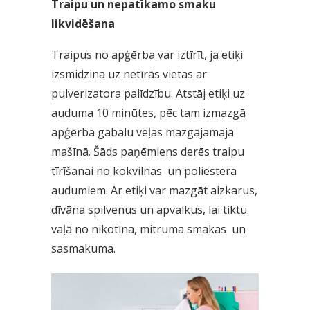
Traipu un nepatīkamo smaku
likvidēšana
Traipus no apģērba var iztīrīt, ja etiķi
izsmidzina uz netīrās vietas ar
pulverizatora palīdzību. Atstāj etiķi uz
auduma 10 minūtes, pēc tam izmazgā
apģērba gabalu veļas mazgājamajā
mašīnā. Šāds paņēmiens derēs traipu
tīrīšanai no kokvilnas un poliestera
audumiem. Ar etiķi var mazgāt aizkarus,
dīvāna spilvenus un apvalkus, lai tiktu
vaļā no nikotīna, mitruma smakas un
sasmakuma.