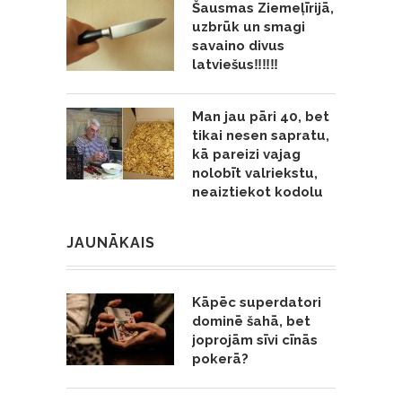
Šausmas Ziemeļīrijā,
uzbrūk un smagi
savaino divus
latviešus‼️‼️‼️
Man jau pāri 40, bet
tikai nesen sapratu,
kā pareizi vajag
nolobīt valriekstu,
neaiztiekot kodolu
JAUNĀKAIS
Kāpēc superdatori
dominē šahā, bet
joprojām sīvi cīnās
pokerā?