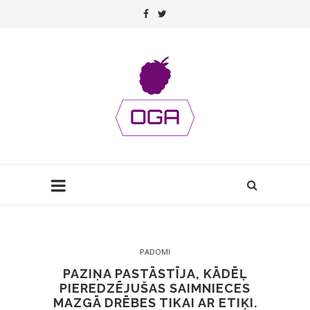
PADOMI
PAZIŅA PASTĀSTĪJA, KĀDĒĻ
PIEREDZĒJUŠAS SAIMNIECES
MAZGĀ DRĒBES TIKAI AR ETIĶI.