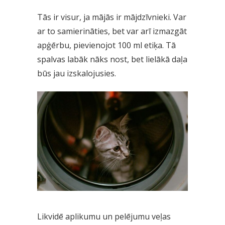
Tās ir visur, ja mājās ir mājdzīvnieki. Var
ar to samierināties, bet var arī izmazgāt
apģērbu, pievienojot 100 ml etiķa. Tā
spalvas labāk nāks nost, bet lielākā daļa
būs jau izskalojusies.
Likvidē aplikumu un pelējumu veļas