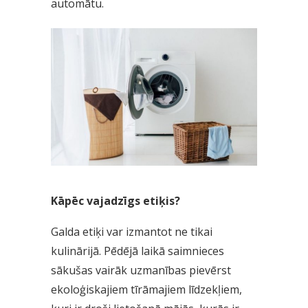
automātu.
Kāpēc vajadzīgs etiķis?
Galda etiķi var izmantot ne tikai
kulinārijā. Pēdējā laikā saimnieces
sākušas vairāk uzmanības pievērst
ekoloģiskajiem tīrāmajiem līdzekļiem,