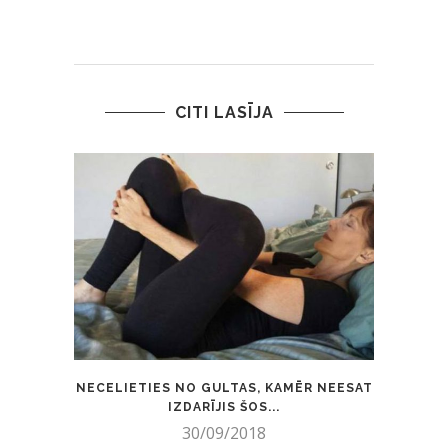
CITI LASĪJA
NECELIETIES NO GULTAS, KAMĒR NEESAT
VIN
IZDARĪJIS ŠOS...
30/09/2018