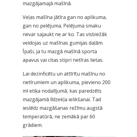
mazgājamajā mašīnā.
Veļas mašīna jātīra gan no aplikuma,
gan no pelējuma. Pelējuma smaku
nevar sajaukt ne ar ko. Tas visbiežāk
veidojas uz mašīnas gumijas daļām.
Īpaši, ja tu mazgā mašīnā sporta
apavus vai citas stipri netīras lietas.
Lai dezinficētu un attīrītu mašīnu no
netīrumiem un aplikuma, pievieno 200
ml etiķa nodalījumā, kas paredzēts
mazgājamā līdzekļa ielikšanai. Tad
ieslēdz mazgāšanas režīmu augstā
temperatūrā, ne zemākā par 60
grādiem.