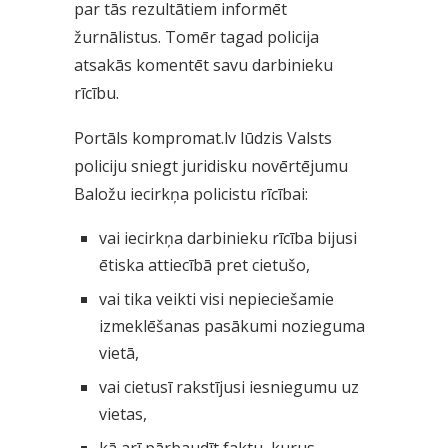
par tās rezultātiem informēt
žurnālistus. Tomēr tagad policija
atsakās komentēt savu darbinieku
rīcību.
Portāls kompromat.lv lūdzis Valsts
policiju sniegt juridisku novērtējumu
Baložu iecirkņa policistu rīcībai:
vai iecirkņa darbinieku rīcība bijusi
ētiska attiecībā pret cietušo,
vai tika veikti visi nepieciešamie
izmeklēšanas pasākumi nozieguma
vietā,
vai cietusī rakstījusi iesniegumu uz
vietas,
kā arī pārbaudīt faktu, kurus