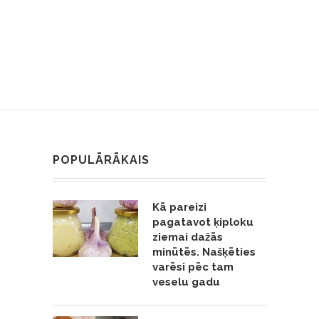
POPULĀRĀKAIS
Kā pareizi
pagatavot ķiploku
ziemai dažās
minūtēs. Našķēties
varēsi pēc tam
veselu gadu