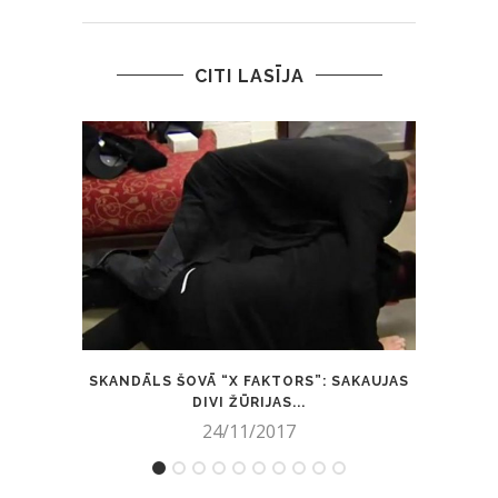
CITI LASĪJA
SKANDĀLS ŠOVĀ “X FAKTORS”: SAKAUJAS
BE
DIVI ŽŪRIJAS...
24/11/2017