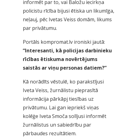
informēt par to, vai Baložu iecirkņa
policistu rīcība bijusi ētiska un likumīga,
neļauj, pēc Ivetas Veiss domām, likums
par privātumu.
Portāls kompromat.lv ironiski jautā:
“Interesanti, kā policijas darbinieku
rīcības ētiskuma novērtējums
saistās ar viņu personas datiem?”
Kā norādīts vēstulē, ko parakstījusi
Iveta Veiss, žurnālistu pieprasītā
informācija pārkāpj tiesības uz
privātumu. Lai gan iepriekš viņas
kolēģe Iveta Smoča solījusi informēt
žurnālistus un sabiedrību par
pārbaudes rezultātiem.