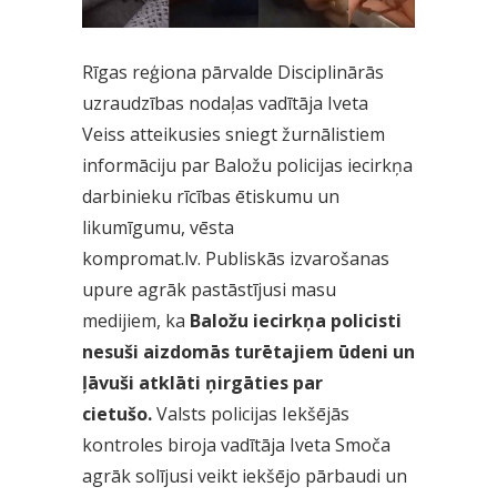
Rīgas reģiona pārvalde Disciplinārās
uzraudzības nodaļas vadītāja Iveta
Veiss atteikusies sniegt žurnālistiem
informāciju par Baložu policijas iecirkņa
darbinieku rīcības ētiskumu un
likumīgumu, vēsta
kompromat.lv.
Publiskās izvarošanas
upure agrāk pastāstījusi masu
medijiem, ka
Baložu iecirkņa policisti
nesuši aizdomās turētajiem ūdeni un
ļāvuši atklāti ņirgāties par
cietušo.
Valsts policijas Iekšējās
kontroles biroja vadītāja Iveta Smoča
agrāk solījusi veikt iekšējo pārbaudi un