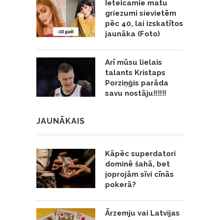
Ieteicamie matu
griezumi sievietēm
pēc 40, lai izskatītos
jaunāka (Foto)
Arī mūsu lielais
talants Kristaps
Porziņģis parāda
savu nostāju‼️‼️‼️
JAUNĀKAIS
Kāpēc superdatori
dominē šahā, bet
joprojām sīvi cīnās
pokerā?
Ārzemju vai Latvijas