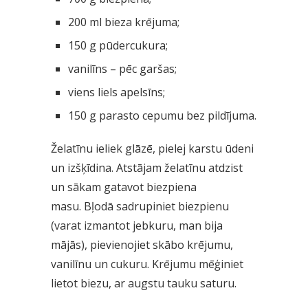
200 ml bieza krējuma;
150 g pūdercukura;
vanilīns – pēc garšas;
viens liels apelsīns;
150 g parasto cepumu bez pildījuma.
Želatīnu ieliek glāzē, pielej karstu ūdeni
un izšķīdina. Atstājam želatīnu atdzist
un sākam gatavot biezpiena
masu. Bļodā sadrupiniet biezpienu
(varat izmantot jebkuru, man bija
mājās), pievienojiet skābo krējumu,
vanilīnu un cukuru. Krējumu mēģiniet
lietot biezu, ar augstu tauku saturu.