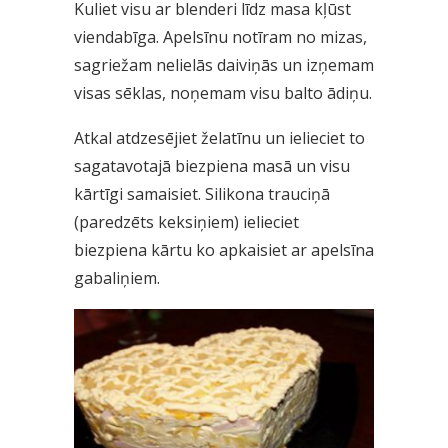
Kuliet visu ar blenderi līdz masa kļūst
viendabīga. Apelsīnu notīram no mizas,
sagriežam nelielās daiviņās un izņemam
visas sēklas, noņemam visu balto ādiņu.
Atkal atdzesējiet želatīnu un ielieciet to
sagatavotajā biezpiena masā un visu
kārtīgi samaisiet. Silikona trauciņā
(paredzēts keksiņiem) ielieciet
biezpiena kārtu ko apkaisiet ar apelsīna
gabaliņiem.