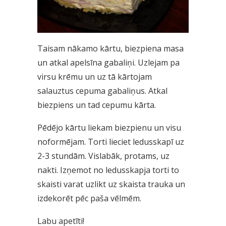
Taisam nākamo kārtu, biezpiena masa
un atkal apelsīna gabaliņi. Uzlejam pa
virsu krēmu un uz tā kārtojam
salauztus cepuma gabaliņus. Atkal
biezpiens un tad cepumu kārta.
Pēdējo kārtu liekam biezpienu un visu
noformējam. Torti lieciet ledusskapī uz
2-3 stundām. Vislabāk, protams, uz
nakti. Izņemot no ledusskapja torti to
skaisti varat uzlikt uz skaista trauka un
izdekorēt pēc paša vēlmēm.
Labu apetīti!