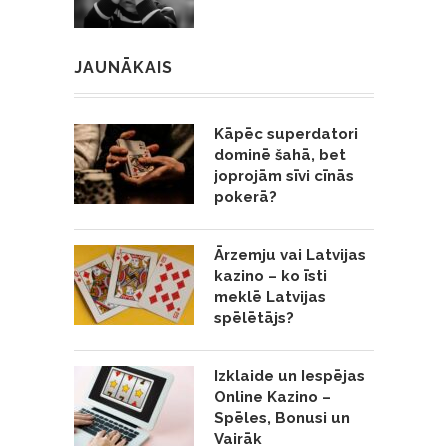
JAUNĀKAIS
Kāpēc superdatori
dominē šahā, bet
joprojām sīvi cīnās
pokerā?
Ārzemju vai Latvijas
kazino – ko īsti
meklē Latvijas
spēlētājs?
Izklaide un Iespējas
Online Kazino –
Spēles, Bonusi un
Vairāk