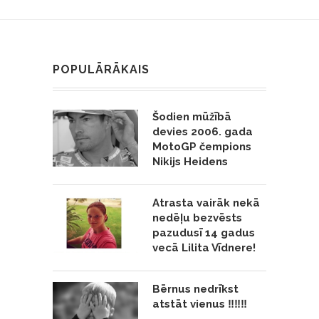
POPULĀRĀKAIS
Šodien mūžībā
devies 2006. gada
MotoGP čempions
Nikijs Heidens
Atrasta vairāk nekā
nedēļu bezvēsts
pazudusī 14 gadus
vecā Lilita Vīdnere!
Bērnus nedrīkst
atstāt vienus ‼️‼️‼️