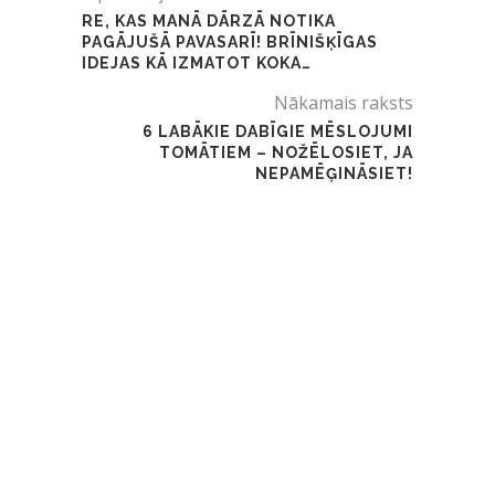
RE, KAS MANĀ DĀRZĀ NOTIKA
PAGĀJUŠĀ PAVASARĪ! BRĪNIŠĶĪGAS
IDEJAS KĀ IZMATOT KOKA…
Nākamais raksts
6 LABĀKIE DABĪGIE MĒSLOJUMI
TOMĀTIEM – NOŽĒLOSIET, JA
NEPAMĒĢINĀSIET!