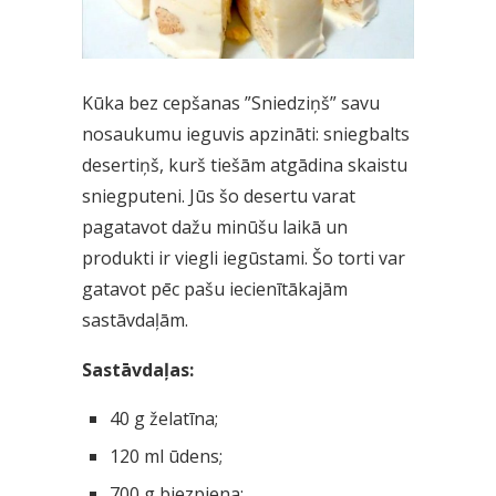
Kūka bez cepšanas ”Sniedziņš” savu
nosaukumu ieguvis apzināti: sniegbalts
desertiņš, kurš tiešām atgādina skaistu
sniegputeni. Jūs šo desertu varat
pagatavot dažu minūšu laikā un
produkti ir viegli iegūstami. Šo torti var
gatavot pēc pašu iecienītākajām
sastāvdaļām.
Sastāvdaļas:
40 g želatīna;
120 ml ūdens;
700 g biezpiena;