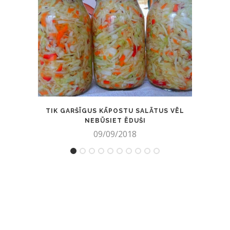
TIK GARŠĪGUS KĀPOSTU SALĀTUS VĒL
MĀJ
NEBŪSIET ĒDUŠI
09/09/2018