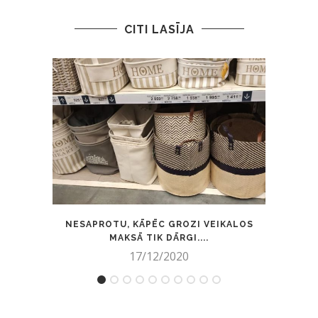
CITI LASĪJA
NESAPROTU, KĀPĒC GROZI VEIKALOS
3 EF
MAKSĀ TIK DĀRGI....
17/12/2020