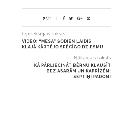
0
Iepriekšējais raksts
VIDEO: “MESA” ŠODIEN LAIDIS
KLAJĀ KĀRTĒJO SPĒCĪGO DZIESMU
Nākamais raksts
KĀ PĀRLIECINĀT BĒRNU KLAUSĪT
BEZ ASARĀM UN KAPRĪZĒM:
SEPTIŅI PADOMI