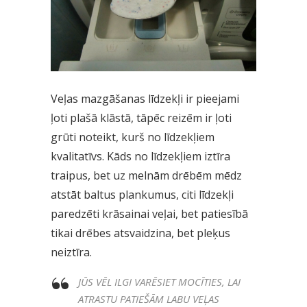
Veļas mazgāšanas līdzekļi ir pieejami
ļoti plašā klāstā, tāpēc reizēm ir ļoti
grūti noteikt, kurš no līdzekļiem
kvalitatīvs. Kāds no līdzekļiem iztīra
traipus, bet uz melnām drēbēm mēdz
atstāt baltus plankumus, citi līdzekļi
paredzēti krāsainai veļai, bet patiesībā
tikai drēbes atsvaidzina, bet pleķus
neiztīra.
JŪS VĒL ILGI VARĒSIET MOCĪTIES, LAI
ATRASTU PATIEŠĀM LABU VEĻAS