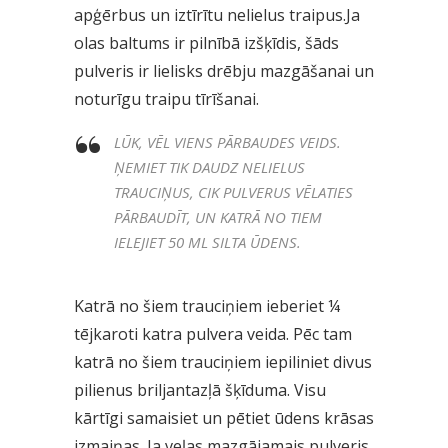
apģērbus un iztīrītu nelielus traipus.Ja
olas baltums ir pilnībā izšķīdis, šāds
pulveris ir lielisks drēbju mazgāšanai un
noturīgu traipu tīrīšanai.
LŪK, VĒL VIENS PĀRBAUDES VEIDS.
ŅEMIET TIK DAUDZ NELIELUS
TRAUCIŅUS, CIK PULVERUS VĒLATIES
PĀRBAUDĪT, UN KATRĀ NO TIEM
IELEJIET 50 ML SILTA ŪDENS.
Katrā no šiem trauciņiem ieberiet ¼
tējkaroti katra pulvera veida. Pēc tam
katrā no šiem trauciņiem iepiliniet divus
pilienus briljantazļā šķīduma. Visu
kārtīgi samaisiet un pētiet ūdens krāsas
izmaiņas. Ja veļas mazgājamais pulveris