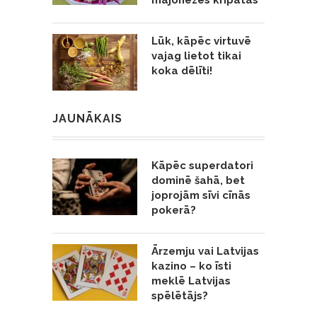
majonēzes kripatas
Lūk, kāpēc virtuvē
vajag lietot tikai
koka dēlīti!
JAUNĀKAIS
Kāpēc superdatori
dominē šahā, bet
joprojām sīvi cīnās
pokerā?
Ārzemju vai Latvijas
kazino – ko īsti
meklē Latvijas
spēlētājs?