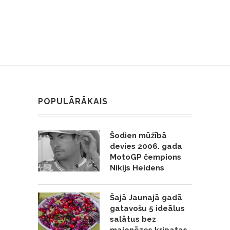
POPULĀRĀKAIS
Šodien mūžībā
devies 2006. gada
MotoGP čempions
Nikijs Heidens
Šajā Jaunajā gadā
gatavošu 5 ideālus
salātus bez