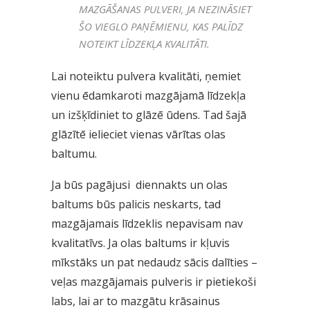
MAZGĀŠANAS PULVERI, JA NEZINĀSIET
ŠO VIEGLO PAŅĒMIENU, KAS PALĪDZ
NOTEIKT LĪDZEKĻA KVALITĀTI.
Lai noteiktu pulvera kvalitāti, ņemiet
vienu ēdamkaroti mazgājamā līdzekļa
un izšķīdiniet to glāzē ūdens. Tad šajā
glāzītē ielieciet vienas vārītas olas
baltumu.
Ja būs pagājusi diennakts un olas
baltums būs palicis neskarts, tad
mazgājamais līdzeklis nepavisam nav
kvalitatīvs. Ja olas baltums ir kļuvis
mīkstāks un pat nedaudz sācis dalīties –
veļas mazgājamais pulveris ir pietiekoši
labs, lai ar to mazgātu krāsainus