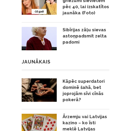
griezumi sievietēm
pēc 40, lai izskatītos
jaunāka (Foto)
Sibīrijas zāļu sievas
astoņpadsmit zelta
padomi
JAUNĀKAIS
Kāpēc superdatori
dominē šahā, bet
joprojām sīvi cīnās
pokerā?
Ārzemju vai Latvijas
kazino – ko īsti
meklē Latvijas