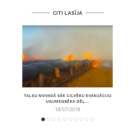
CITI LASĪJA
TALSU NOVADĀ SĀK CILVĒKU EVAKUĀCIJU
U
UGUNSGRĒKA DĒĻ,...
18/07/2018