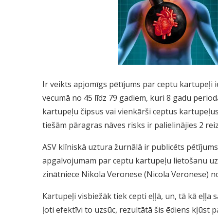
Ir veikts apjomīgs pētījums par ceptu kartupeļi i
vecumā no 45 līdz 79 gadiem, kuri 8 gadu periodā 
kartupeļu čipsus vai vienkārši ceptus kartupeļus
tiešām pāragras nāves risks ir palielinājies 2 re
ASV klīniskā uztura žurnālā ir publicēts pētījum
apgalvojumam par ceptu kartupeļu lietošanu uz
zinātniece Nikola Veronese (Nicola Veronese) nor
Kartupeļi visbiežāk tiek cepti eļļā, un, tā kā eļļ
ļoti efektīvi to uzsūc, rezultātā šis ēdiens kļūst p