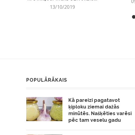
0
13/10/2019
POPULĀRĀKAIS
Kā pareizi pagatavot
ķiploku ziemai dažās
minūtēs. Našķēties varēsi
pēc tam veselu gadu