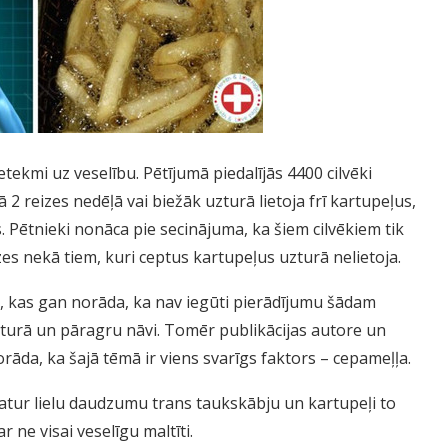
etekmi uz veselību. Pētījumā piedalījās 4400 cilvēki
2 reizes nedēļā vai biežāk uzturā lietoja frī kartupeļus,
. Pētnieki nonāca pie secinājuma, ka šiem cilvēkiem tik
izes nekā tiem, kuri ceptus kartupeļus uzturā nelietoja.
s, kas gan norāda, ka nav iegūti pierādījumu šādam
turā un pāragru nāvi. Tomēr publikācijas autore un
āda, ka šajā tēmā ir viens svarīgs faktors – cepameļļa.
a satur lielu daudzumu trans taukskābju un kartupeļi to
ar ne visai veselīgu maltīti.