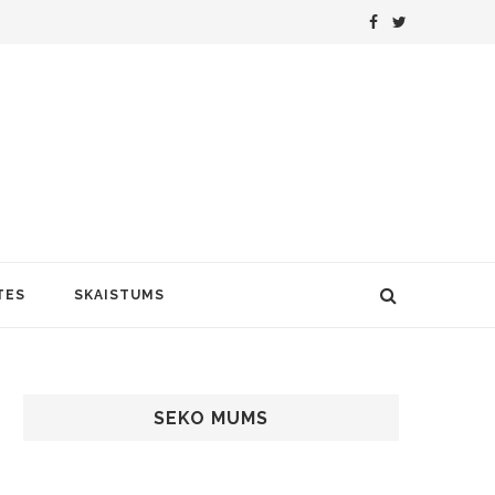
TES
SKAISTUMS
SEKO MUMS