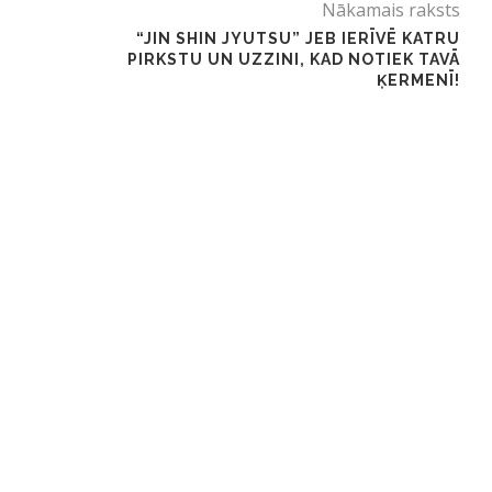
Nākamais raksts
“JIN SHIN JYUTSU” JEB IERĪVĒ KATRU
PIRKSTU UN UZZINI, KAD NOTIEK TAVĀ
ĶERMENĪ!