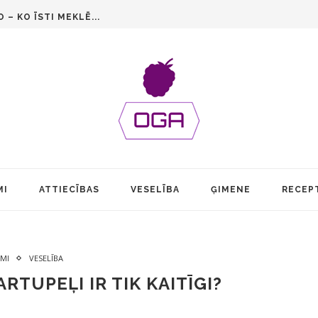
AHĀ, BET JOPROJĀM SĪVI CĪNĀS...
 – KO ĪSTI MEKLĒ...
E KAZINO – SPĒLES, BONUSI...
RTA LIKMJU SPĒLES AR DRAUGIEM
NO VILTUS ZIŅĀM?
EKLĀMAS
PADOMI INOVATĪVU IDEJU ROSINĀŠANAI
LES PASAULĒ
DI MŪSDIENĀS
ODA – DAŽĀDI SIGNĀLI UN...
AHĀ, BET JOPROJĀM SĪVI CĪNĀS...
 – KO ĪSTI MEKLĒ...
MI
ATTIECĪBAS
VESELĪBA
ĢIMENE
RECEP
E KAZINO – SPĒLES, BONUSI...
RTA LIKMJU SPĒLES AR DRAUGIEM
NO VILTUS ZIŅĀM?
EKLĀMAS
MI
VESELĪBA
PADOMI INOVATĪVU IDEJU ROSINĀŠANAI
ARTUPEĻI IR TIK KAITĪGI?
LES PASAULĒ
DI MŪSDIENĀS