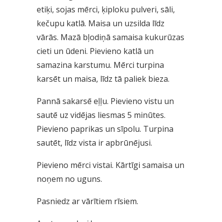
etiķi, sojas mērci, ķiploku pulveri, sāli,
kečupu katlā. Maisa un uzsilda līdz
vārās. Mazā bļodiņā samaisa kukurūzas
cieti un ūdeni. Pievieno katlā un
samazina karstumu. Mērci turpina
karsēt un maisa, līdz tā paliek bieza.
Pannā sakarsē eļļu. Pievieno vistu un
sautē uz vidējas liesmas 5 minūtes.
Pievieno paprikas un sīpolu. Turpina
sautēt, līdz vista ir apbrūnējusi.
Pievieno mērci vistai. Kārtīgi samaisa un
noņem no uguns.
Pasniedz ar vārītiem rīsiem.