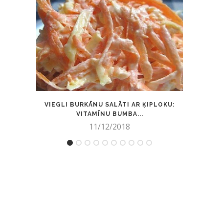
VIEGLI BURKĀNU SALĀTI AR ĶIPLOKU:
ĀT
VITAMĪNU BUMBA...
11/12/2018