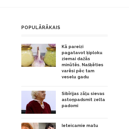
POPULĀRĀKAIS
Kā pareizi
pagatavot ķiploku
ziemai dažās
minūtēs. Našķēties
varēsi pēc tam
veselu gadu
Sibīrijas zāļu sievas
astoņpadsmit zelta
padomi
Ieteicamie matu