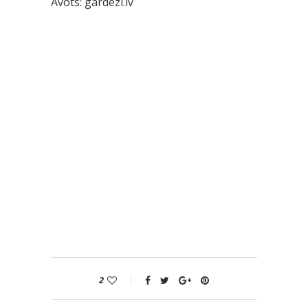
Avots:
gardezi.lv
2