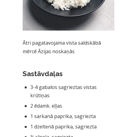
Ātri pagatavojama vista saldskābā
mērcē Āzijas noskaņās
Sastāvdaļas
3-4 gabalos sagrieztas vistas
krūtiņas
2 ēdamk. eļļas
1 sarkanā paprika, sagriezta
1 dzeltenā paprika, sagriezta
½ sīpola, sagriezta