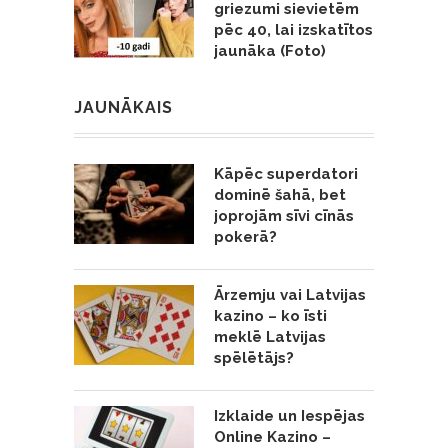
griezumi sievietēm
pēc 40, lai izskatītos
jaunāka (Foto)
JAUNĀKAIS
Kāpēc superdatori
dominē šahā, bet
joprojām sīvi cīnās
pokerā?
Ārzemju vai Latvijas
kazino – ko īsti
meklē Latvijas
spēlētājs?
Izklaide un Iespējas
Online Kazino –