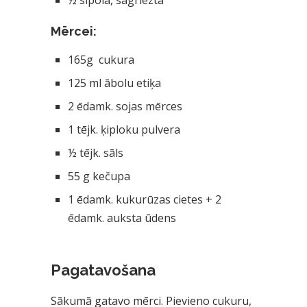
Mērcei:
165g cukura
125 ml ābolu etiķa
2 ēdamk. sojas mērces
1 tējk. ķiploku pulvera
½ tējk. sāls
55 g kečupa
1 ēdamk. kukurūzas cietes + 2
ēdamk. auksta ūdens
Pagatavošana
Sākumā gatavo mērci. Pievieno cukuru,