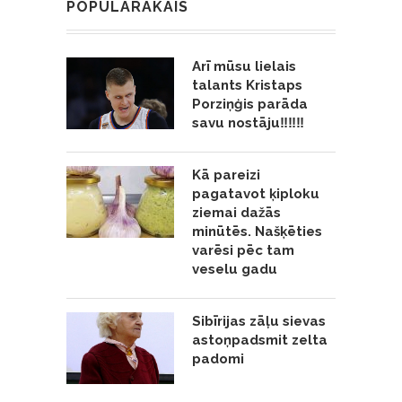
POPULĀRĀKAIS
Arī mūsu lielais
talants Kristaps
Porziņģis parāda
savu nostāju‼️‼️‼️
Kā pareizi
pagatavot ķiploku
ziemai dažās
minūtēs. Našķēties
varēsi pēc tam
veselu gadu
Sibīrijas zāļu sievas
astoņpadsmit zelta
padomi