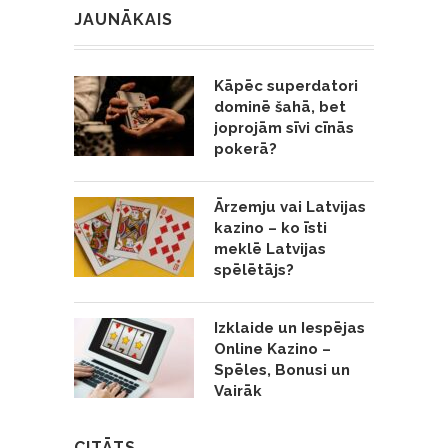
JAUNĀKAIS
Kāpēc superdatori
dominē šahā, bet
joprojām sīvi cīnās
pokerā?
Ārzemju vai Latvijas
kazino – ko īsti
meklē Latvijas
spēlētājs?
Izklaide un Iespējas
Online Kazino –
Spēles, Bonusi un
Vairāk
CITĀTS