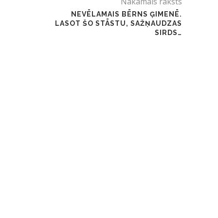
Nākamais raksts
NEVĒLAMAIS BĒRNS ĢIMENĒ.
LASOT ŠO STĀSTU, SAŽŅAUDZAS
SIRDS…