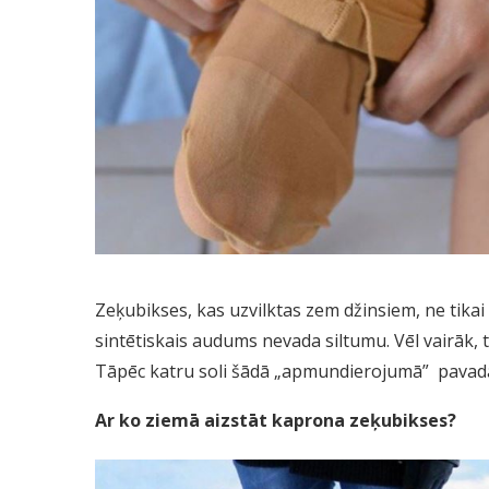
Zeķubikses, kas uzvilktas zem džinsiem, ne tikai g
sintētiskais audums nevada siltumu. Vēl vairāk, 
Tāpēc katru soli šādā „apmundierojumā” pavada
Ar ko ziemā aizstāt kaprona zeķubikses?