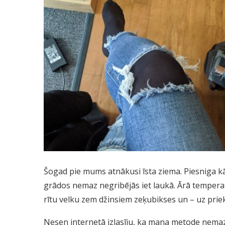
Šogad pie mums atnākusi īsta ziema. Piesniga kā 
grādos nemaz negribējās iet laukā. Ārā temperatū
rītu velku zem džinsiem zeķubikses un – uz priek
Nesen internetā izlasīju, ka mana metode nemaz 