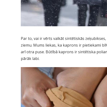
Par to, vai ir vērts valkāt sintētiskās zeķubikses, 
ziemu. Mums liekas, ka kaprons ir pietiekami bl
arī otra puse. Būtībā kaprons ir sintētiska poli
pārāk labi.