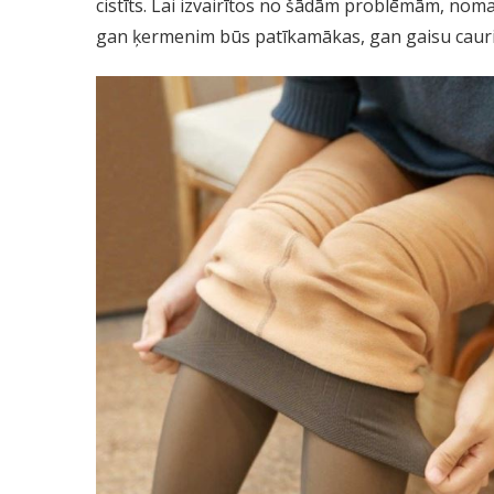
cistīts. Lai izvairītos no šādām problēmām, noma
gan ķermenim būs patīkamākas, gan gaisu cauri 