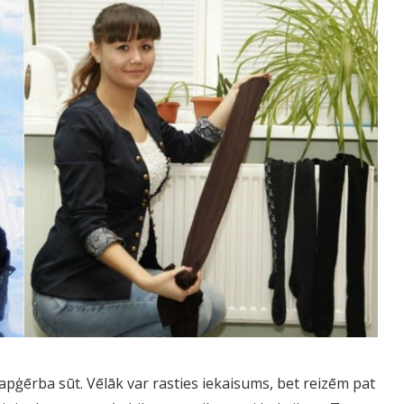
apģērba sūt. Vēlāk var rasties iekaisums, bet reizēm pat