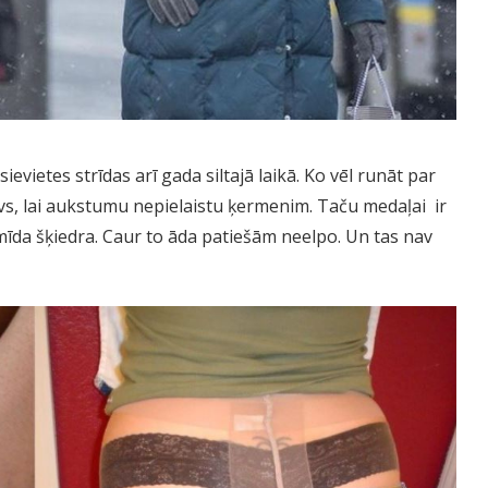
sievietes strīdas arī gada siltajā laikā. Ko vēl runāt par
īvs, lai aukstumu nepielaistu ķermenim. Taču medaļai ir
amīda šķiedra. Caur to āda patiešām neelpo. Un tas nav