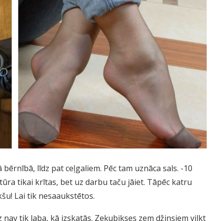
bērnībā, līdz pat ceļgaliem. Pēc tam uznāca sals. -10
ra tikai krītas, bet uz darbu taču jāiet. Tāpēc katru
šu! Lai tik nesaaukstētos.
nav tik laba, kā izskatās. Zeķubikses zem džinsiem vilkt