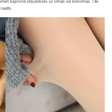
iniet kaprona zeķubikses uz vilnas vai kokvilnas. Tās
laidīs.