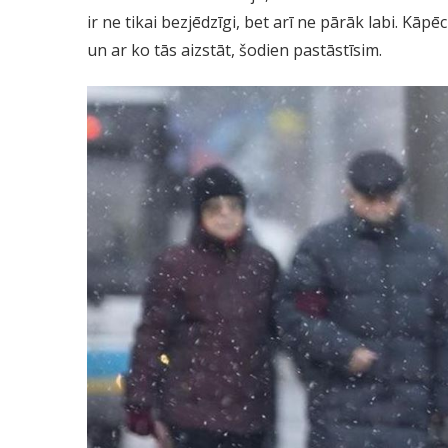
ir ne tikai bezjēdzīgi, bet arī ne pārāk labi. Kāp
un ar ko tās aizstāt, šodien pastāstīsim.