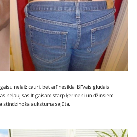
aisu nelaiž cauri, bet arī nesilda. Blīvais gludais
tas neļauj sasilt gaisam starp ķermeni un džinsiem.
 stindzinoša aukstuma sajūta.