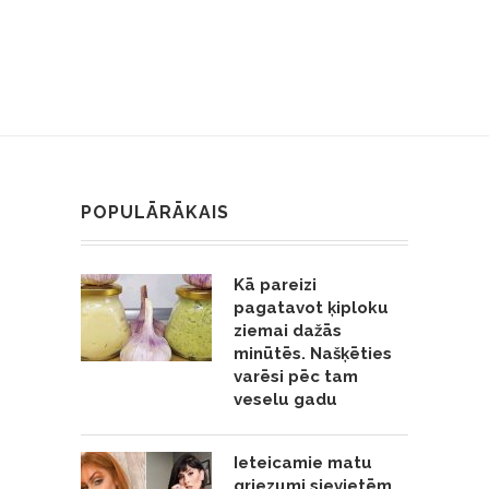
POPULĀRĀKAIS
Kā pareizi
pagatavot ķiploku
ziemai dažās
minūtēs. Našķēties
varēsi pēc tam
veselu gadu
Ieteicamie matu
griezumi sievietēm