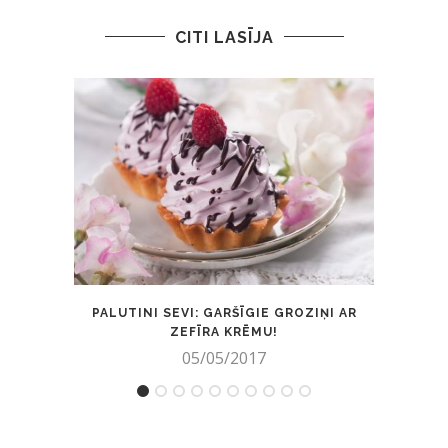
CITI LASĪJA
PALUTINI SEVI: GARŠĪGIE GROZIŅI AR
VIE
ZEFĪRA KRĒMU!
05/05/2017