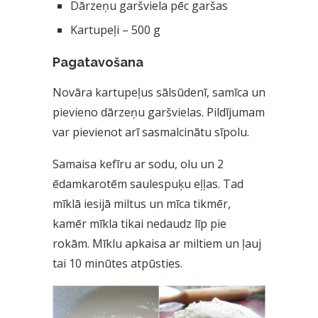
Dārzeņu garšviela pēc garšas
Kartupeļi – 500 g
Pagatavošana
Novāra kartupeļus sālsūdenī, samīca un
pievieno dārzeņu garšvielas. Pildījumam
var pievienot arī sasmalcinātu sīpolu.
Samaisa kefīru ar sodu, olu un 2
ēdamkarotēm saulespuķu eļļas. Tad
mīklā iesijā miltus un mīca tikmēr,
kamēr mīkla tikai nedaudz līp pie
rokām. Mīklu apkaisa ar miltiem un ļauj
tai 10 minūtes atpūsties.