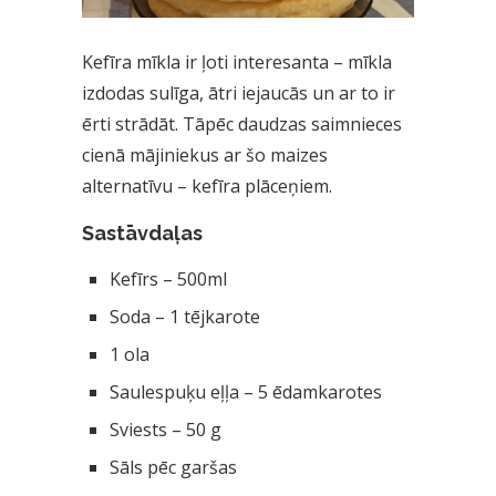
Kefīra mīkla ir ļoti interesanta – mīkla
izdodas sulīga, ātri iejaucās un ar to ir
ērti strādāt. Tāpēc daudzas saimnieces
cienā mājiniekus ar šo maizes
alternatīvu – kefīra plāceņiem.
Sastāvdaļas
Kefīrs – 500ml
Soda – 1 tējkarote
1 ola
Saulespuķu eļļa – 5 ēdamkarotes
Sviests – 50 g
Sāls pēc garšas