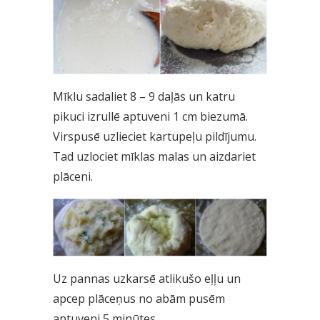
Mīklu sadaliet 8 – 9 daļās un katru
pikuci izrullē aptuveni 1 cm biezumā.
Virspusē uzlieciet kartupeļu pildījumu.
Tad uzlociet mīklas malas un aizdariet
plāceni.
Uz pannas uzkarsē atlikušo eļļu un
apcep plāceņus no abām pusēm
aptuveni 5 minūtes.