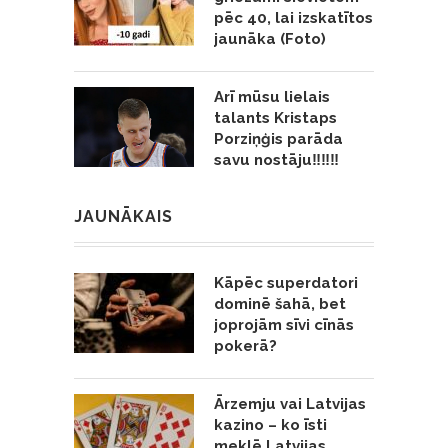
pēc 40, lai izskatītos
jaunāka (Foto)
Arī mūsu lielais
talants Kristaps
Porziņģis parāda
savu nostāju‼️‼️‼️
JAUNĀKAIS
Kāpēc superdatori
dominē šahā, bet
joprojām sīvi cīnās
pokerā?
Ārzemju vai Latvijas
kazino – ko īsti
meklē Latvijas