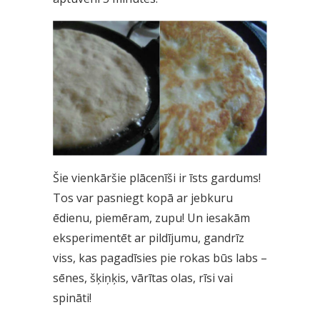
Šie vienkāršie plācenīši ir īsts gardums!
Tos var pasniegt kopā ar jebkuru
ēdienu, piemēram, zupu! Un iesakām
eksperimentēt ar pildījumu, gandrīz
viss, kas pagadīsies pie rokas būs labs –
sēnes, šķiņķis, vārītas olas, rīsi vai
spināti!