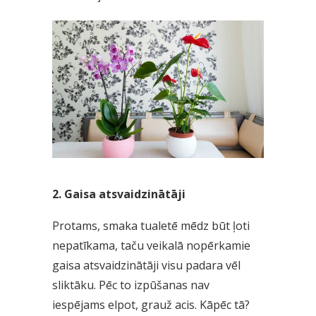
2. Gaisa atsvaidzinātāji
Protams, smaka tualetē mēdz būt ļoti
nepatīkama, taču veikalā nopērkamie
gaisa atsvaidzinātāji visu padara vēl
sliktāku. Pēc to izpūšanas nav
iespējams elpot, grauž acis. Kāpēc tā?