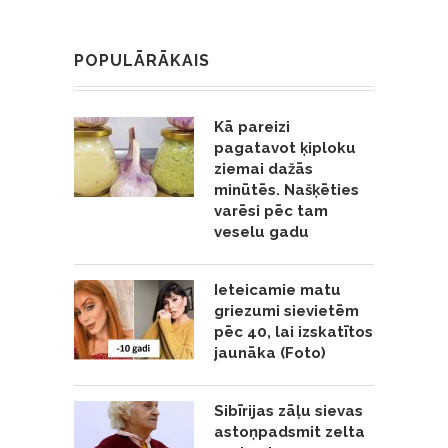
POPULĀRĀKAIS
Kā pareizi
pagatavot ķiploku
ziemai dažās
minūtēs. Našķēties
varēsi pēc tam
veselu gadu
Ieteicamie matu
griezumi sievietēm
pēc 40, lai izskatītos
jaunāka (Foto)
Sibīrijas zāļu sievas
astoņpadsmit zelta