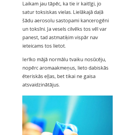
Laikam jau tāpēc, ka tie ir kaitīgi, jo
satur toksiskas vielas. Lielākajā daļā
šādu aerosolu sastopami kancerogēni
un toksīni. Ja vesels cilvēks tos vēl var
panest, tad astmatiķim vispār nav
ieteicams tos lietot.
Ierīko mājā normālu tvaiku nosūcēju,
nopērc aromaakmeņus, lieto dabiskās
ēteriskās eļļas, bet tikai ne gaisa
atsvaidzinātājus.