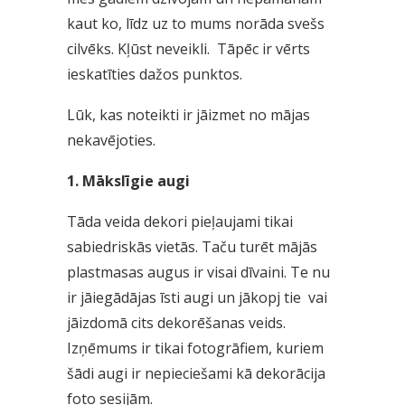
kaut ko, līdz uz to mums norāda svešs
cilvēks. Kļūst neveikli. Tāpēc ir vērts
ieskatīties dažos punktos.
Lūk, kas noteikti ir jāizmet no mājas
nekavējoties.
1. Mākslīgie augi
Tāda veida dekori pieļaujami tikai
sabiedriskās vietās. Taču turēt mājās
plastmasas augus ir visai dīvaini. Te nu
ir jāiegādājas īsti augi un jākopj tie vai
jāizdomā cits dekorēšanas veids.
Izņēmums ir tikai fotogrāfiem, kuriem
šādi augi ir nepieciešami kā dekorācija
foto sesijām.