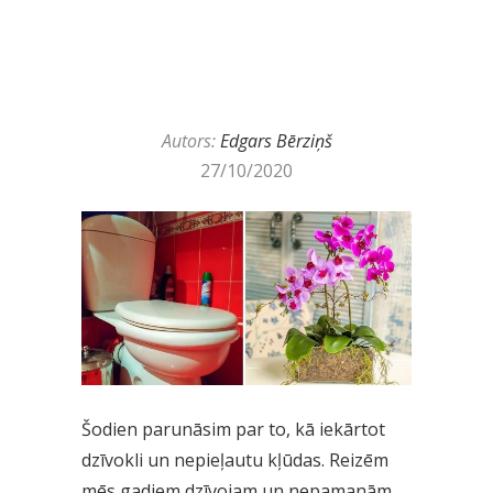
Autors:
Edgars Bērziņš
27/10/2020
Šodien parunāsim par to, kā iekārtot
dzīvokli un nepieļautu kļūdas. Reizēm
mēs gadiem dzīvojam un nepamanām