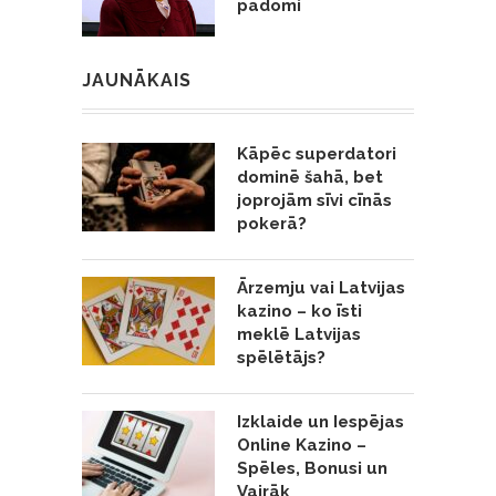
padomi
JAUNĀKAIS
Kāpēc superdatori
dominē šahā, bet
joprojām sīvi cīnās
pokerā?
Ārzemju vai Latvijas
kazino – ko īsti
meklē Latvijas
spēlētājs?
Izklaide un Iespējas
Online Kazino –
Spēles, Bonusi un
Vairāk