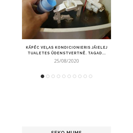
KĀPĒC VEĻAS KONDICIONIERIS JĀIELEJ
PĀR
TUALETES ŪDENSTVERTNĒ. TAGAD...
25/08/2020
SEKO MUMS