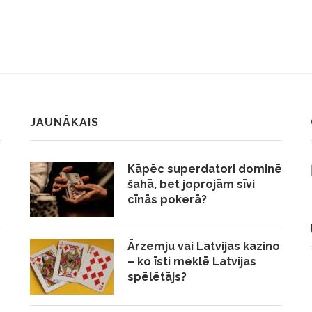
JAUNĀKAIS
Kāpēc superdatori dominē
šahā, bet joprojām sīvi
cīnās pokerā?
Ārzemju vai Latvijas kazino
– ko īsti meklē Latvijas
spēlētājs?