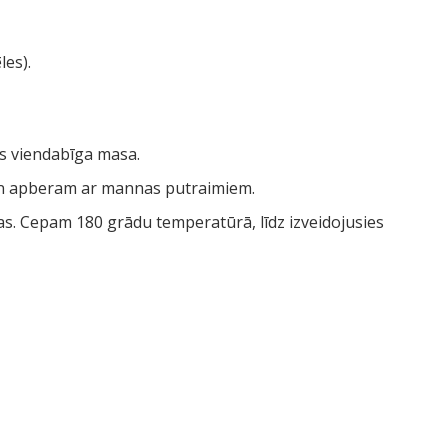
les).
as viendabīga masa.
un apberam ar mannas putraimiem.
. Cepam 180 grādu temperatūrā, līdz izveidojusies