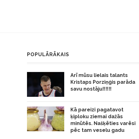
POPULĀRĀKAIS
Arī mūsu lielais talants
Kristaps Porziņģis parāda
savu nostāju‼️‼️‼️
Kā pareizi pagatavot
ķiploku ziemai dažās
minūtēs. Našķēties varēsi
pēc tam veselu gadu