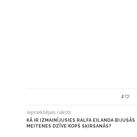
2
Iepriekšējais raksts
KĀ IR IZMAINĪJUSIES RALFA EILANDA BIJUŠĀS
MEITENES DZĪVE KOPŠ ŠĶIRŠANĀS?