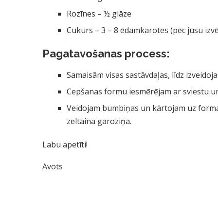
Rozīnes – ½ glāze
Cukurs – 3 – 8 ēdamkarotes (pēc jūsu izvē
Pagatavošanas process:
Samaisām visas sastāvdaļas, līdz izveidoj
Cepšanas formu iesmērējam ar sviestu 
Veidojam bumbiņas un kārtojam uz formas
zeltaina garoziņa.
Labu apetīti!
Avots