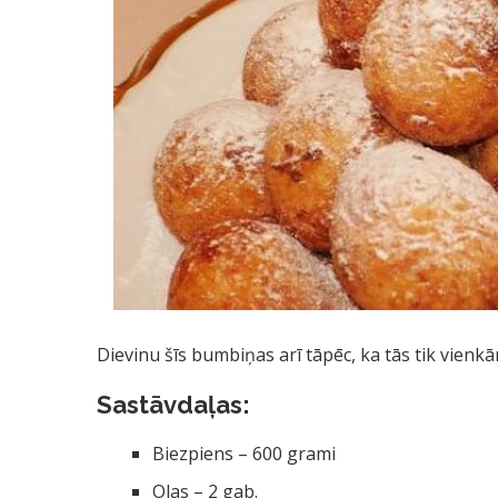
Dievinu šīs bumbiņas arī tāpēc, ka tās tik vienk
Sastāvdaļas:
Biezpiens – 600 grami
Olas – 2 gab.