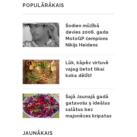
POPULĀRĀKAIS
Šodien mūžībā
devies 2006. gada
MotoGP čempions
Nikijs Heidens
Lūk, kāpēc virtuvē
vajag lietot tikai
koka dēlīti!
Šajā Jaunajā gadā
gatavošu 5 ideālus
salātus bez
majonēzes kripatas
JAUNĀKAIS