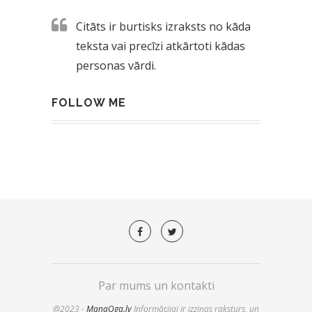
Citāts ir burtisks izraksts no kāda
teksta vai precīzi atkārtoti kādas
personas vārdi.
FOLLOW ME
Par mums un kontakti
@2023 -
ManaOga.lv
Informācijai ir izziņas raksturs, un