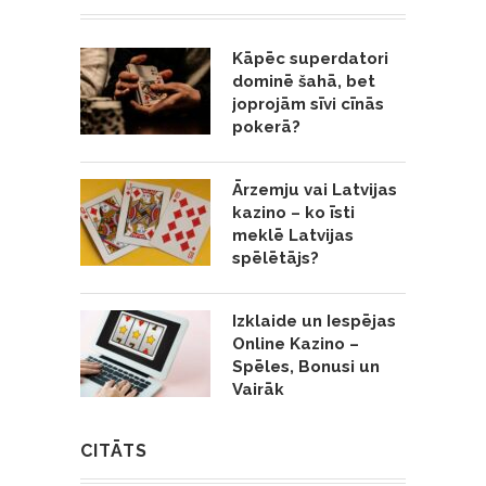
Kāpēc superdatori
dominē šahā, bet
joprojām sīvi cīnās
pokerā?
Ārzemju vai Latvijas
kazino – ko īsti
meklē Latvijas
spēlētājs?
Izklaide un Iespējas
Online Kazino –
Spēles, Bonusi un
Vairāk
CITĀTS