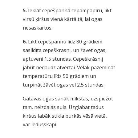
5.
Ieklāt cepešpannā cepampapīru, likt
virsū ķiršus vienā kārtā tā, lai ogas
nesaskartos.
6.
Likt cepešpannu līdz 80 grādiem
sasildītā cepeškrāsnī, un žāvēt ogas,
aptuveni 1,5 stundas. Cepeškrāsnij
jābūt nedaudz atvērtai. Vēlāk pazemināt
temperatūru līdz 50 grādiem un
turpināt žāvēt ogas vel 2,5 stundas.
Gatavas ogas sanāk mīkstas, uzspiežot
tām, neizdalās sula. Uzglabāt tādus
ķiršus labāk stikla burkās vēsā vietā,
var ledusskapī.