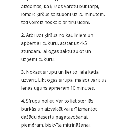
aizdomas, ka ķiršos varētu būt tārpi,
iemērc ķiršus sālsūdenī uz 20 minūtēm,
tad vēlreiz noskalo ar tīru ūdeni.
2.
Atbrīvot ķiršus no kauliņiem un
apbērt ar cukuru, atstāt uz 4-5
stundām, lai ogas sāktu sulot un
uzņemt cukuru.
3.
Nokāst sīrupu un liet to lielā katlā,
uzvārīt. Likt ogas sīrupā, maisot vārīt uz
lēnas uguns apmēram 10 minūtes.
4.
Sīrupu noliet. Var to liet sterilās
burkās un aizvalcēt vai arī izmantot
dažādu desertu pagatavošanai,
piemēram, biskvīta mitrināšanai.