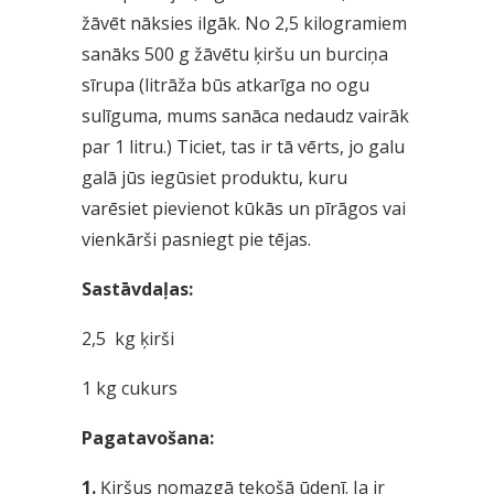
žāvēt nāksies ilgāk. No 2,5 kilogramiem
sanāks 500 g žāvētu ķiršu un burciņa
sīrupa (litrāža būs atkarīga no ogu
sulīguma, mums sanāca nedaudz vairāk
par 1 litru.) Ticiet, tas ir tā vērts, jo galu
galā jūs iegūsiet produktu, kuru
varēsiet pievienot kūkās un pīrāgos vai
vienkārši pasniegt pie tējas.
Sastāvdaļas:
2,5 kg ķirši
1 kg cukurs
Pagatavošana:
1.
Ķiršus nomazgā tekošā ūdenī. Ja ir