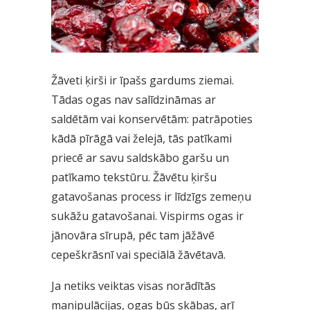
Žāveti ķirši ir īpašs gardums ziemai.
Tādas ogas nav salīdzināmas ar
saldētām vai konservētām: patrāpoties
kādā pīrāgā vai želejā, tās patīkami
priecē ar savu saldskābo garšu un
patīkamo tekstūru. Žāvētu ķiršu
gatavošanas process ir līdzīgs zemeņu
sukāžu gatavošanai. Vispirms ogas ir
jānovāra sīrupā, pēc tam jāžāvē
cepeškrāsnī vai speciālā žāvētavā.
Ja netiks veiktas visas norādītās
manipulācijas, ogas būs skābas, arī