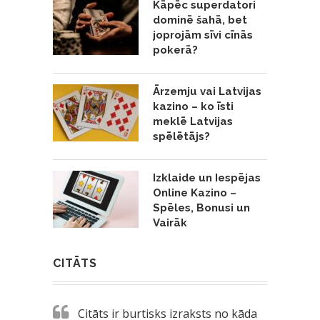
Kāpēc superdatori
dominē šahā, bet
joprojām sīvi cīnās
pokerā?
Ārzemju vai Latvijas
kazino – ko īsti
meklē Latvijas
spēlētājs?
Izklaide un Iespējas
Online Kazino –
Spēles, Bonusi un
Vairāk
CITĀTS
Citāts ir burtisks izraksts no kāda