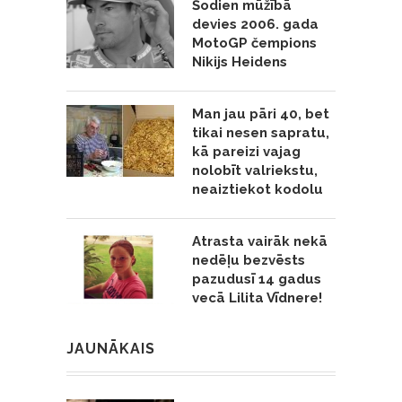
Šodien mūžībā
devies 2006. gada
MotoGP čempions
Nikijs Heidens
Man jau pāri 40, bet
tikai nesen sapratu,
kā pareizi vajag
nolobīt valriekstu,
neaiztiekot kodolu
Atrasta vairāk nekā
nedēļu bezvēsts
pazudusī 14 gadus
vecā Lilita Vīdnere!
JAUNĀKAIS