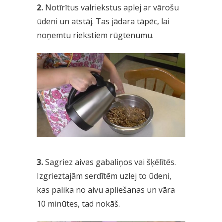
2.
Notīrītus valriekstus aplej ar vārošu
ūdeni un atstāj. Tas jādara tāpēc, lai
noņemtu riekstiem rūgtenumu.
3.
Sagriez aivas gabaliņos vai šķēlītēs.
Izgrieztajām serdītēm uzlej to ūdeni,
kas palika no aivu apliešanas un vāra
10 minūtes, tad nokāš.