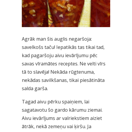
Agrāk man šis auglis negaršoja:
savelkošs taču! Iepatikās tas tikai tad,
kad pagaršoju aivu ievārījumu pēc
savas vīramātes receptes. Ne velti vīrs
tā to slavēja! Nekāda rūgtenuma,
nekādas savilkšanas, tikai piesātināta
salda garša.
Tagad aivu pērku spaiņiem, lai
sagatavotu šo gardo kārumu ziemai.
Aivu ievārījums ar valriekstiem aiziet
ātrāk, nekā zemeņu vai ķiršu. Ja