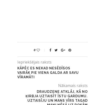
0
Iepriekšējais raksts
KĀPĒC ES NEKAD NESĒDĪŠOS
VAIRĀK PIE VIENA GALDA AR SAVU
VĪRAMĀTI
Nākamais raksts
DRAUDZENE ATKLĀJ, KĀ NO
ĶIRBJA UZTAISĪT ĪSTU GARDUMU.
UZTAISĪJU UN MANS VĪRS TAGAD
MANI NĒSĀ UZ ROKĀM