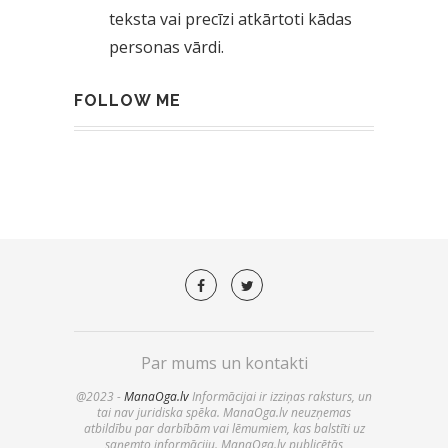
teksta vai precīzi atkārtoti kādas
personas vārdi.
FOLLOW ME
Par mums un kontakti
@2023 -
ManaOga.lv
Informācijai ir izziņas raksturs, un
tai nav juridiska spēka. ManaOga.lv neuzņemas
atbildību par darbībām vai lēmumiem, kas balstīti uz
saņemto informāciju. ManaOga.lv publicētās