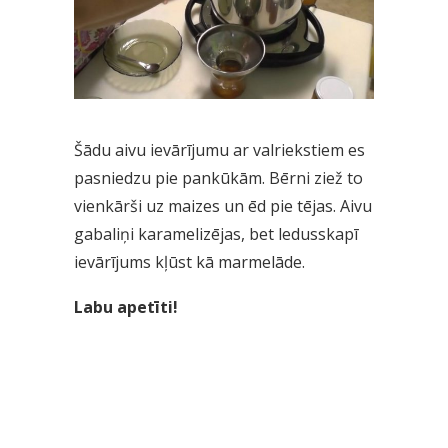
Šādu aivu ievārījumu ar valriekstiem es
pasniedzu pie pankūkām. Bērni ziež to
vienkārši uz maizes un ēd pie tējas. Aivu
gabaliņi karamelizējas, bet ledusskapī
ievārījums kļūst kā marmelāde.
Labu apetīti!