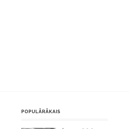
POPULĀRĀKAIS