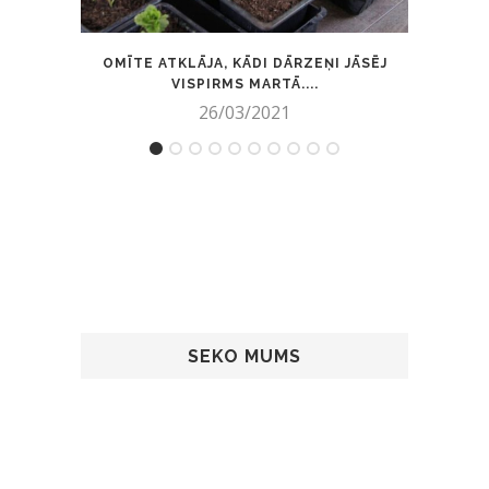
OMĪTE ATKLĀJA, KĀDI DĀRZEŅI JĀSĒJ
I
VISPIRMS MARTĀ....
26/03/2021
SEKO MUMS