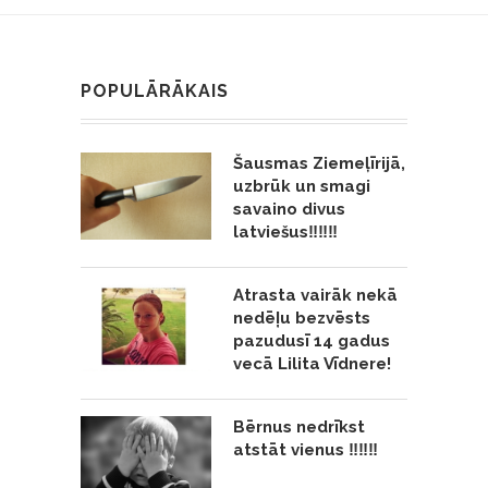
POPULĀRĀKAIS
Šausmas Ziemeļīrijā,
uzbrūk un smagi
savaino divus
latviešus‼️‼️‼️
Atrasta vairāk nekā
nedēļu bezvēsts
pazudusī 14 gadus
vecā Lilita Vīdnere!
Bērnus nedrīkst
atstāt vienus ‼️‼️‼️