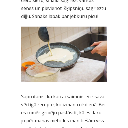
cieto sieru, smalki sagriezt vārītas
sēnes un pievienot šķipsniņu sagrieztu
diļļu. Sanāks labāk par jebkuru picu!
Saprotams, ka katrai saimniecei ir sava
vērtīgā recepte, ko izmanto ikdienā. Bet
es tomēr gribēju pastāstīt, kā es daru,
jo pēc manas metodes man tiešām viss