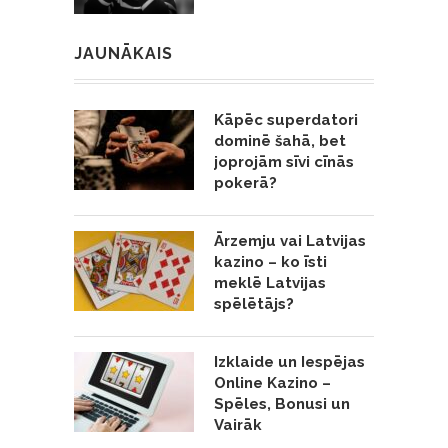
JAUNĀKAIS
Kāpēc superdatori
dominē šahā, bet
joprojām sīvi cīnās
pokerā?
Ārzemju vai Latvijas
kazino – ko īsti
meklē Latvijas
spēlētājs?
Izklaide un Iespējas
Online Kazino –
Spēles, Bonusi un
Vairāk