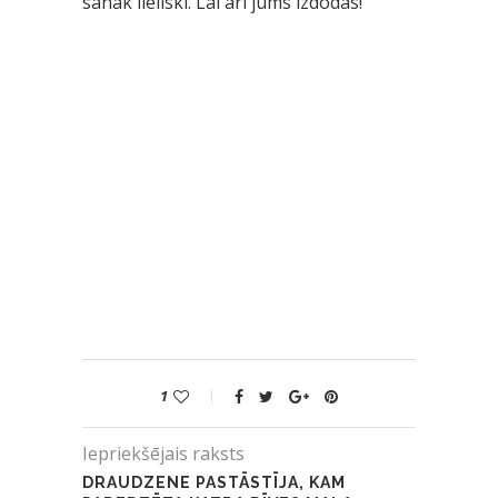
sanāk lieliski. Lai arī jums izdodas!
1
Iepriekšējais raksts
DRAUDZENE PASTĀSTĪJA, KAM