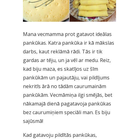
Mana vecmamma prot gatavot ideālas
pankūkas. Katra pankūka ir kā mākslas
darbs, kaut reklāmā rādi. Tās ir tik
gardas ar tēju, un ja vēl ar medu. Reiz,
kad biju maza, es skatījos uz šīm
pankūkām un pajautāju, vai pildījums
nekritīs ārā no tādām caurumainām
pankūkām. Vecmāmiņa ilgi smējās, bet
nākamajā dienā pagatavoja pankūkas
bez caurumiņiem speciāli man. Es biju
sajūsmā!
Kad gatavoju pildītās pankūkas,