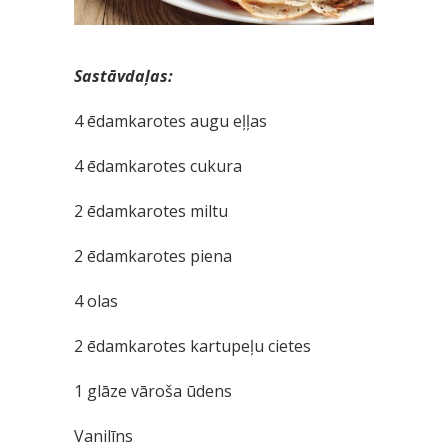
Sastāvdaļas:
4 ēdamkarotes augu eļļas
4 ēdamkarotes cukura
2 ēdamkarotes miltu
2 ēdamkarotes piena
4 olas
2 ēdamkarotes kartupeļu cietes
1 glāze vāroša ūdens
Vanilīns