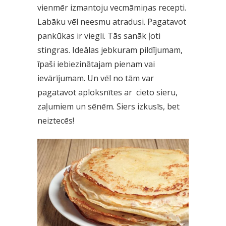
vienmēr izmantoju vecmāmiņas recepti.
Labāku vēl neesmu atradusi. Pagatavot
pankūkas ir viegli. Tās sanāk ļoti
stingras. Ideālas jebkuram pildījumam,
īpaši iebiezinātajam pienam vai
ievārījumam. Un vēl no tām var
pagatavot aploksnītes ar cieto sieru,
zaļumiem un sēnēm. Siers izkusīs, bet
neiztecēs!