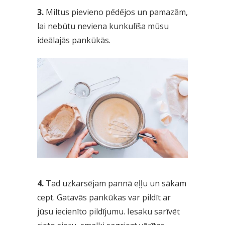
3.
Miltus pievieno pēdējos un pamazām,
lai nebūtu neviena kunkulīša mūsu
ideālajās pankūkās.
4.
Tad uzkarsējam pannā eļļu un sākam
cept. Gatavās pankūkas var pildīt ar
jūsu iecienīto pildījumu. Iesaku sarīvēt